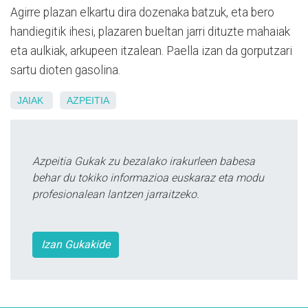
Agirre plazan elkartu dira dozenaka batzuk, eta bero
handiegitik ihesi, plazaren bueltan jarri dituzte mahaiak
eta aulkiak, arkupeen itzalean. Paella izan da gorputzari
sartu dioten gasolina.
JAIAK
AZPEITIA
Azpeitia Gukak zu bezalako irakurleen babesa
behar du tokiko informazioa euskaraz eta modu
profesionalean lantzen jarraitzeko.
Izan Gukakide