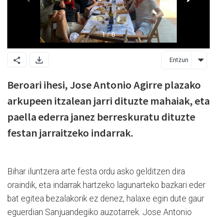
Entzun
Beroari ihesi, Jose Antonio Agirre plazako
arkupeen itzalean jarri dituzte mahaiak, eta
paella ederra janez berreskuratu dituzte
festan jarraitzeko indarrak.
Bihar iluntzera arte festa ordu asko gelditzen dira
oraindik, eta indarrak hartzeko lagunarteko bazkari eder
bat egitea bezalakorik ez denez, halaxe egin dute gaur
eguerdian Sanjuandegiko auzotarrek. Jose Antonio