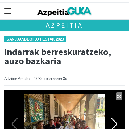
AZPEITIA
SANJUANDEGIKO FESTAK 2023
Indarrak berreskuratzeko,
auzo bazkaria
Aitziber Arzallus
2023ko ekainaren 3a