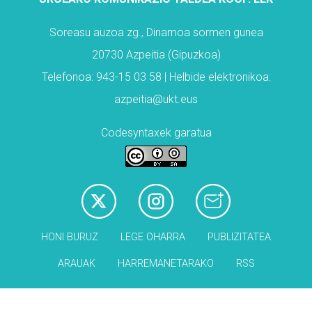
Soreasu auzoa zg., Dinamoa sormen gunea
20730 Azpeitia (Gipuzkoa)
Telefonoa: 943-15 03 58 | Helbide elektronikoa:
azpeitia@ukt.eus
Codesyntaxek garatua
HONI BURUZ
LEGE OHARRA
PUBLIZITATEA
ARAUAK
HARREMANETARAKO
RSS
Babesleak