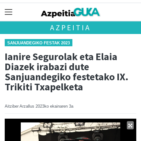
AZPEITIA
SANJUANDEGIKO FESTAK 2023
Ianire Segurolak eta Elaia
Diazek irabazi dute
Sanjuandegiko festetako IX.
Trikiti Txapelketa
Aitziber Arzallus
2023ko ekainaren 3a