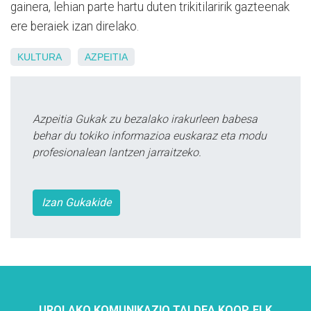
gainera, lehian parte hartu duten trikitilaririk gazteenak
ere beraiek izan direlako.
KULTURA
AZPEITIA
Azpeitia Gukak zu bezalako irakurleen babesa
behar du tokiko informazioa euskaraz eta modu
profesionalean lantzen jarraitzeko.
Izan Gukakide
UROLAKO KOMUNIKAZIO TALDEA KOOP. ELK