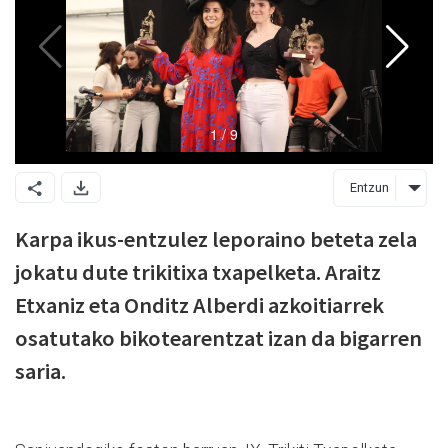
Entzun
Karpa ikus-entzulez leporaino beteta zela
jokatu dute trikitixa txapelketa. Araitz
Etxaniz eta Onditz Alberdi azkoitiarrek
osatutako bikotearentzat izan da bigarren
saria.