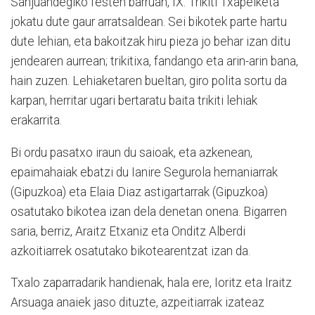
Sanjuandegiko festen barruan, IX. Trikiti Txapelketa
jokatu dute gaur arratsaldean. Sei bikotek parte hartu
dute lehian, eta bakoitzak hiru pieza jo behar izan ditu
jendearen aurrean; trikitixa, fandango eta arin-arin bana,
hain zuzen. Lehiaketaren bueltan, giro polita sortu da
karpan, herritar ugari bertaratu baita trikiti lehiak
erakarrita.
Bi ordu pasatxo iraun du saioak, eta azkenean,
epaimahaiak ebatzi du Ianire Segurola hernaniarrak
(Gipuzkoa) eta Elaia Diaz astigartarrak (Gipuzkoa)
osatutako bikotea izan dela denetan onena. Bigarren
saria, berriz, Araitz Etxaniz eta Onditz Alberdi
azkoitiarrek osatutako bikotearentzat izan da.
Txalo zaparradarik handienak, hala ere, Ioritz eta Iraitz
Arsuaga anaiek jaso dituzte, azpeitiarrak izateaz