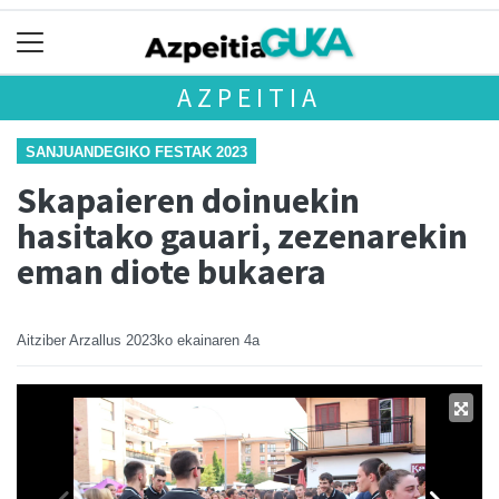
AZPEITIA
SANJUANDEGIKO FESTAK 2023
Skapaieren doinuekin
hasitako gauari, zezenarekin
eman diote bukaera
Aitziber Arzallus
2023ko ekainaren 4a