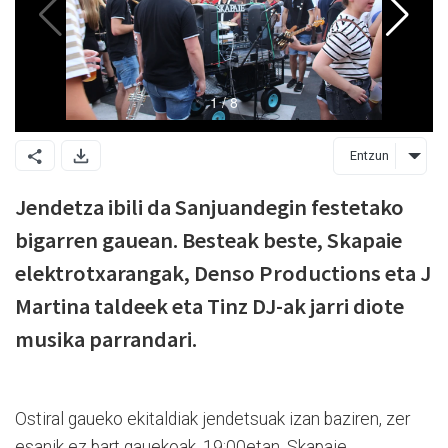
Entzun
Jendetza ibili da Sanjuandegin festetako
bigarren gauean. Besteak beste, Skapaie
elektrotxarangak, Denso Productions eta J
Martina taldeek eta Tinz DJ-ak jarri diote
musika parrandari.
Ostiral gaueko ekitaldiak jendetsuak izan baziren, zer
esanik ez bart gauekoak. 19:00etan, Skapaie