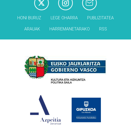
HONI BURUZ
LEGE OHARRA
PUBLIZITATEA
ARAUAK
HARREMANETARAKO
RSS
Babesleak