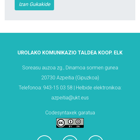
Izan Gukakide
UROLAKO KOMUNIKAZIO TALDEA KOOP. ELK
Soreasu auzoa zg., Dinamoa sormen gunea
20730 Azpeitia (Gipuzkoa)
Telefonoa: 943-15 03 58 | Helbide elektronikoa:
azpeitia@ukt.eus
Codesyntaxek garatua