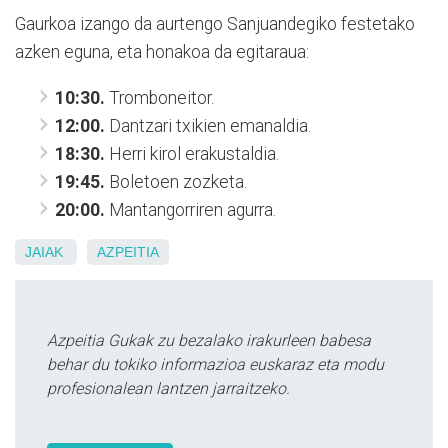
Gaurkoa izango da aurtengo Sanjuandegiko festetako
azken eguna, eta honakoa da egitaraua:
10:30.
Tromboneitor.
12:00.
Dantzari txikien emanaldia.
18:30.
Herri kirol erakustaldia.
19:45.
Boletoen zozketa.
20:00.
Mantangorriren agurra.
JAIAK
AZPEITIA
Azpeitia Gukak zu bezalako irakurleen babesa
behar du tokiko informazioa euskaraz eta modu
profesionalean lantzen jarraitzeko.