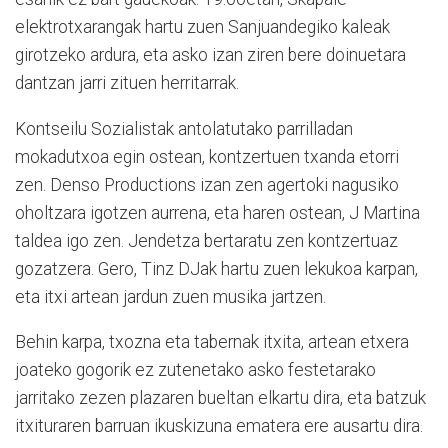
elektrotxarangak hartu zuen Sanjuandegiko kaleak
girotzeko ardura, eta asko izan ziren bere doinuetara
dantzan jarri zituen herritarrak.
Kontseilu Sozialistak antolatutako parrilladan
mokadutxoa egin ostean, kontzertuen txanda etorri
zen. Denso Productions izan zen agertoki nagusiko
oholtzara igotzen aurrena, eta haren ostean, J Martina
taldea igo zen. Jendetza bertaratu zen kontzertuaz
gozatzera. Gero, Tinz DJak hartu zuen lekukoa karpan,
eta itxi artean jardun zuen musika jartzen.
Behin karpa, txozna eta tabernak itxita, artean etxera
joateko gogorik ez zutenetako asko festetarako
jarritako zezen plazaren bueltan elkartu dira, eta batzuk
itxituraren barruan ikuskizuna ematera ere ausartu dira.