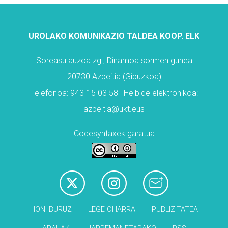
UROLAKO KOMUNIKAZIO TALDEA KOOP. ELK
Soreasu auzoa zg., Dinamoa sormen gunea
20730 Azpeitia (Gipuzkoa)
Telefonoa: 943-15 03 58 | Helbide elektronikoa:
azpeitia@ukt.eus
Codesyntaxek garatua
HONI BURUZ
LEGE OHARRA
PUBLIZITATEA