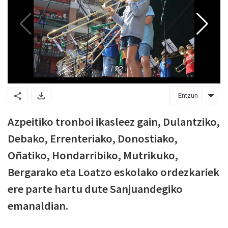
Entzun
Azpeitiko tronboi ikasleez gain, Dulantziko,
Debako, Errenteriako, Donostiako,
Oñatiko, Hondarribiko, Mutrikuko,
Bergarako eta Loatzo eskolako ordezkariek
ere parte hartu dute Sanjuandegiko
emanaldian.