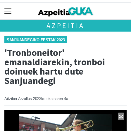
AZPEITIA
SANJUANDEGIKO FESTAK 2023
'Tronboneitor'
emanaldiarekin, tronboi
doinuek hartu dute
Sanjuandegi
Aitziber Arzallus
2023ko ekainaren 4a