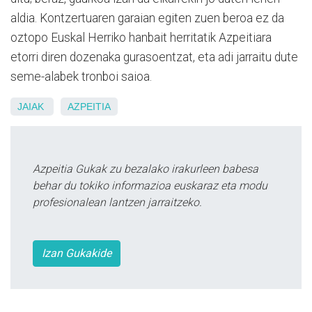
aldia. Kontzertuaren garaian egiten zuen beroa ez da
oztopo Euskal Herriko hanbait herritatik Azpeitiara
etorri diren dozenaka gurasoentzat, eta adi jarraitu dute
seme-alabek tronboi saioa.
JAIAK
AZPEITIA
Azpeitia Gukak zu bezalako irakurleen babesa
behar du tokiko informazioa euskaraz eta modu
profesionalean lantzen jarraitzeko.
Izan Gukakide