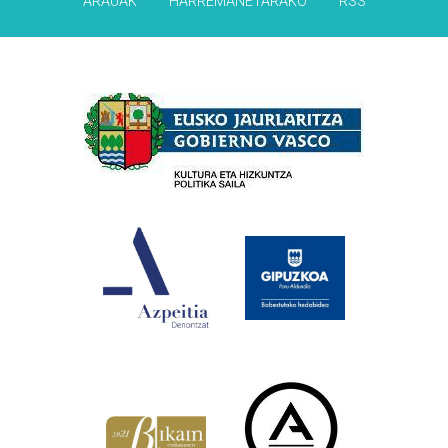
ARAUAK
HARREMANETARAKO
RSS
Babesleak