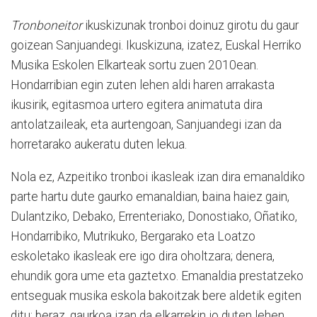
Tronboneitor
ikuskizunak tronboi doinuz girotu du gaur
goizean Sanjuandegi. Ikuskizuna, izatez, Euskal Herriko
Musika Eskolen Elkarteak sortu zuen 2010ean.
Hondarribian egin zuten lehen aldi haren arrakasta
ikusirik, egitasmoa urtero egitera animatuta dira
antolatzaileak, eta aurtengoan, Sanjuandegi izan da
horretarako aukeratu duten lekua.
Nola ez, Azpeitiko tronboi ikasleak izan dira emanaldiko
parte hartu dute gaurko emanaldian, baina haiez gain,
Dulantziko, Debako, Errenteriako, Donostiako, Oñatiko,
Hondarribiko, Mutrikuko, Bergarako eta Loatzo
eskoletako ikasleak ere igo dira oholtzara; denera,
ehundik gora ume eta gaztetxo. Emanaldia prestatzeko
entseguak musika eskola bakoitzak bere aldetik egiten
ditu; beraz, gaurkoa izan da elkarrekin jo duten lehen