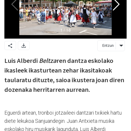
Entzun
Luis Alberdi
Beltza
ren dantza eskolako
ikasleek ikasturtean zehar ikasitakoak
taularatu dituzte, saioa ikustera joan diren
dozenaka herritarren aurrean.
Eguerdi artean, tronboi jotzaileei dantzari txikiek hartu
diete lekukoa Sanjuandegin. Juan Antxieta musika
eskolako hiru musikarik lagunduta, Luis Alberdi