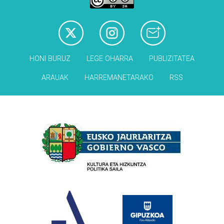
HONI BURUZ
LEGE OHARRA
PUBLIZITATEA
ARAUAK
HARREMANETARAKO
RSS
Babesleak