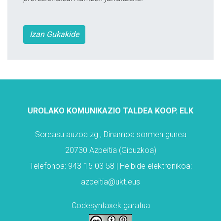
Izan Gukakide
UROLAKO KOMUNIKAZIO TALDEA KOOP. ELK
Soreasu auzoa zg., Dinamoa sormen gunea
20730 Azpeitia (Gipuzkoa)
Telefonoa: 943-15 03 58 | Helbide elektronikoa:
azpeitia@ukt.eus
Codesyntaxek garatua