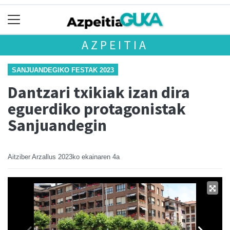
AZPEITIA
SANJUANDEGIKO FESTAK 2023
Dantzari txikiak izan dira
eguerdiko protagonistak
Sanjuandegin
Aitziber Arzallus
2023ko ekainaren 4a