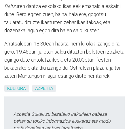
Beltza
ren dantza eskolako ikasleek emanaldia eskaini
dute. Bero egiten zuen, baina, hala ere, gogotsu
taularatu dituzte ikasturten zehar ikasitakoak, eta
dozenaka lagun egon dira haien saio ikusten.
Arratsaldean, 18:30ean hasita, herri kirolak izango dira;
gero, 19:45ean, jaietan saldu dituzten boletoen zozketa
egingo dute antolatzaileek; eta 20:00etan, festen
bukaerako ekitaldia izango da. Ostiralean plazara jaitsi
zuten Mantangorriri agur esango diote herritarrek.
KULTURA
AZPEITIA
Azpeitia Gukak zu bezalako irakurleen babesa
behar du tokiko informazioa euskaraz eta modu
profesionalean lantzen jarraitzeko.