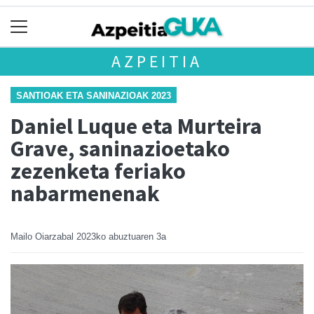
AZPEITIA
SANTIOAK ETA SANINAZIOAK 2023
Daniel Luque eta Murteira
Grave, saninazioetako
zezenketa feriako
nabarmenenak
Mailo Oiarzabal
2023ko abuztuaren 3a