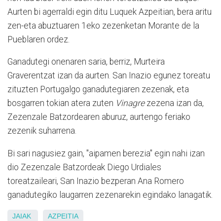
Aurten bi agerraldi egin ditu Luquek Azpeitian, bera aritu
zen-eta abuztuaren 1eko zezenketan Morante de la
Pueblaren ordez.
Ganadutegi onenaren saria, berriz, Murteira
Graverentzat izan da aurten. San Inazio egunez toreatu
zituzten Portugalgo ganadutegiaren zezenak, eta
bosgarren tokian atera zuten
Vinagre
zezena izan da,
Zezenzale Batzordearen aburuz, aurtengo feriako
zezenik suharrena.
Bi sari nagusiez gain, "aipamen berezia" egin nahi izan
dio Zezenzale Batzordeak Diego Urdiales
toreatzaileari, San Inazio bezperan Ana Romero
ganadutegiko laugarren zezenarekin egindako lanagatik.
JAIAK
AZPEITIA