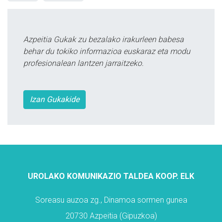
Azpeitia Gukak zu bezalako irakurleen babesa
behar du tokiko informazioa euskaraz eta modu
profesionalean lantzen jarraitzeko.
Izan Gukakide
UROLAKO KOMUNIKAZIO TALDEA KOOP. ELK
Soreasu auzoa zg., Dinamoa sormen gunea
20730 Azpeitia (Gipuzkoa)