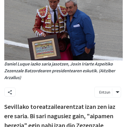
Daniel Luque iazko saria jasotzen, Joxin Iriarte Azpeitiko
Zezenzale Batzordearen presidentearen eskutik. (Aitziber
Arzallus)
Entzun
Sevillako toreatzailearentzat izan zen iaz
ere saria. Bi sari nagusiez gain, "aipamen
berezia" egin nahi izan dio Zezenzale