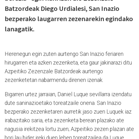
Batzordeak Diego Urdialesi, San Inazio
bezperako laugarren zezenarekin egindako
lanagatik.
Herenegun egin zuten aurtengo San Inazio feriaren
hirugarren eta azken zezenketa, eta gaur jakinarazi ditu
Azpeitiko Zezenzale Batzordeak aurtengo
zezenketetan nabarmendu direnen izenak.
Bigarren urtez jarraian, Daniel Luque sevillarra izendatu
dute saninazioetako toreatzaile onena. San Inazio
bezperako zezenketaren aurretik jaso zuen Luquek iaz
irabazitako saria, eta zezenketa berean plazako ate
nagusia irekitzea lortu zuen; Azpeitiko zezen plazan ate
hori lau bider ireki duen lehen toreatzailea da Luque.