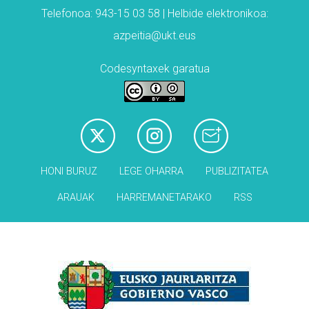
Telefonoa: 943-15 03 58 | Helbide elektronikoa:
azpeitia@ukt.eus
Codesyntaxek garatua
HONI BURUZ
LEGE OHARRA
PUBLIZITATEA
ARAUAK
HARREMANETARAKO
RSS
Babesleak