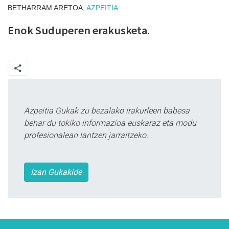
BETHARRAM ARETOA,
AZPEITIA
Enok Suduperen erakusketa.
Azpeitia Gukak zu bezalako irakurleen babesa
behar du tokiko informazioa euskaraz eta modu
profesionalean lantzen jarraitzeko.
Izan Gukakide