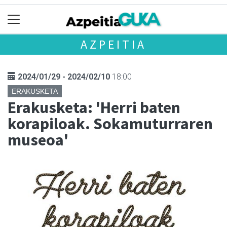
AZPEITIA
2024/01/29 - 2024/02/10
18:00
ERAKUSKETA
Erakusketa: 'Herri baten
korapiloak. Sokamuturraren
museoa'