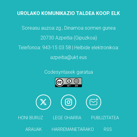
UROLAKO KOMUNIKAZIO TALDEA KOOP. ELK
Soreasu auzoa zg., Dinamoa sormen gunea
20730 Azpeitia (Gipuzkoa)
Telefonoa: 943-15 03 58 | Helbide elektronikoa:
azpeitia@ukt.eus
Codesyntaxek garatua
HONI BURUZ
LEGE OHARRA
PUBLIZITATEA
ARAUAK
HARREMANETARAKO
RSS