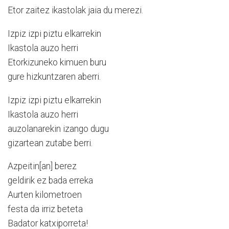
Etor zaitez ikastolak jaia du merezi.
Izpiz izpi piztu elkarrekin
Ikastola auzo herri
Etorkizuneko kimuen buru
gure hizkuntzaren aberri.
Izpiz izpi piztu elkarrekin
Ikastola auzo herri
auzolanarekin izango dugu
gizartean zutabe berri.
Azpeitin[an] berez
geldirik ez bada erreka
Aurten kilometroen
festa da irriz beteta
Badator katxiporreta!