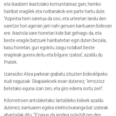
eta Ikasberri ikastolako komunitateaz gain, herriko
hainbat eragilek eta norbanakok ere parte hartu dute.
"Azpeitia herri saretua da oso, eta urteetan landu den
saretze hori agerian jarri nahi genuen kantuaren bideoan
ere. Ikastola sare horretan kide bat gehiago da, eta
beste eragile batzuek hainbatetan egin duten bezala,
kasu honetan, guri egokitu zaigu nolabait beste
eragileak gurera deitu eta bilgune izatea”, azaldu du
Pratek.
Izarraizko Atea parkean grabatu zituzten bideoklipeko
irudi nagusiak. Skapaiekoek esan dutenez, “emozioz
betetako eguna izan zen, eta giro ederra sortu zen".
Kilometroen antolaketako lantaldeko kideek azaldu
dutenez, kantuaren egilea elektrotxaranga bat izateak
abantailak ditu: "Ezagun da jendea nola biltzen den