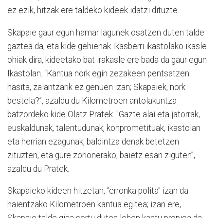
ez ezik, hitzak ere taldeko kideek idatzi dituzte.
Skapaie gaur egun hamar lagunek osatzen duten talde
gaztea da, eta kide gehienak Ikasberri ikastolako ikasle
ohiak dira, kideetako bat irakasle ere bada da gaur egun
Ikastolan. “Kantua nork egin zezakeen pentsatzen
hasita, zalantzarik ez genuen izan; Skapaiek, nork
bestela?”, azaldu du Kilometroen antolakuntza
batzordeko kide Olatz Pratek. "Gazte alai eta jatorrak,
euskaldunak, talentudunak, konprometituak, ikastolan
eta herrian ezagunak, baldintza denak betetzen
zituzten, eta gure zorionerako, baietz esan ziguten”,
azaldu du Pratek.
Skapaieko kideen hitzetan, “erronka polita" izan da
haientzako Kilometroen kantua egitea; izan ere,