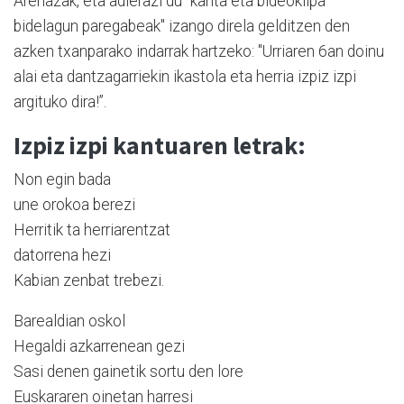
Arenazak, eta adierazi du "kanta eta bideoklipa
bidelagun paregabeak" izango direla gelditzen den
azken txanparako indarrak hartzeko: "Urriaren 6an doinu
alai eta dantzagarriekin ikastola eta herria izpiz izpi
argituko dira!”.
Izpiz izpi kantuaren letrak:
Non egin bada
une orokoa berezi
Herritik ta herriarentzat
datorrena hezi
Kabian zenbat trebezi.
Barealdian oskol
Hegaldi azkarrenean gezi
Sasi denen gainetik sortu den lore
Euskararen oinetan harresi