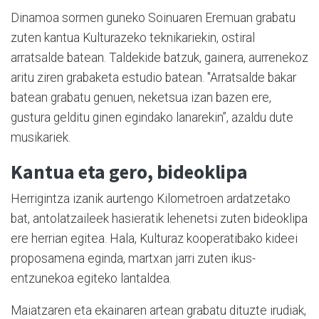
Dinamoa sormen guneko Soinuaren Eremuan grabatu
zuten kantua Kulturazeko teknikariekin, ostiral
arratsalde batean. Taldekide batzuk, gainera, aurrenekoz
aritu ziren grabaketa estudio batean. "Arratsalde bakar
batean grabatu genuen, neketsua izan bazen ere,
gustura gelditu ginen egindako lanarekin”, azaldu dute
musikariek.
Kantua eta gero, bideoklipa
Herrigintza izanik aurtengo Kilometroen ardatzetako
bat, antolatzaileek hasieratik lehenetsi zuten bideoklipa
ere herrian egitea. Hala, Kulturaz kooperatibako kideei
proposamena eginda, martxan jarri zuten ikus-
entzunekoa egiteko lantaldea.
Maiatzaren eta ekainaren artean grabatu dituzte irudiak,