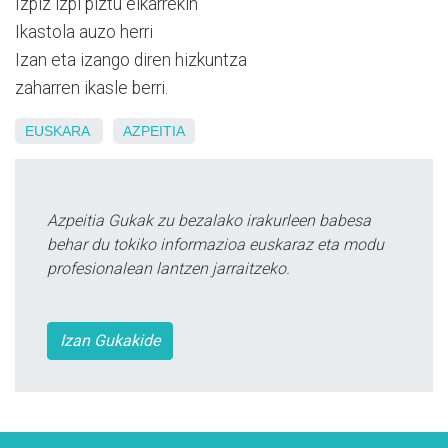
Izpiz izpi piztu elkarrekin
Ikastola auzo herri
Izan eta izango diren hizkuntza
zaharren ikasle berri.
EUSKARA
AZPEITIA
Azpeitia Gukak zu bezalako irakurleen babesa
behar du tokiko informazioa euskaraz eta modu
profesionalean lantzen jarraitzeko.
Izan Gukakide