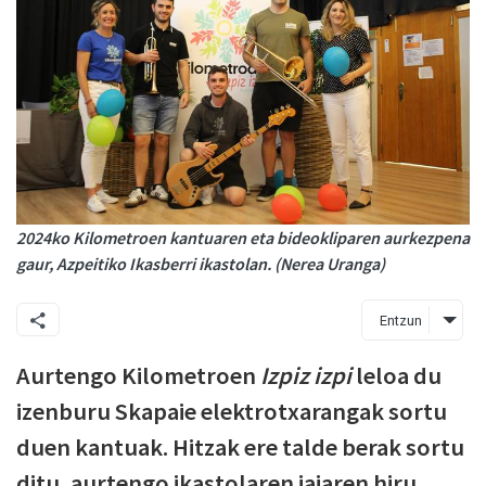
2024ko Kilometroen kantuaren eta bideokliparen aurkezpena
gaur, Azpeitiko Ikasberri ikastolan. (Nerea Uranga)
Entzun
Aurtengo Kilometroen
Izpiz izpi
leloa du
izenburu Skapaie elektrotxarangak sortu
duen kantuak. Hitzak ere talde berak sortu
ditu, aurtengo ikastolaren jaiaren hiru