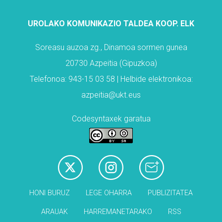
UROLAKO KOMUNIKAZIO TALDEA KOOP. ELK
Soreasu auzoa zg., Dinamoa sormen gunea
20730 Azpeitia (Gipuzkoa)
Telefonoa: 943-15 03 58 | Helbide elektronikoa:
azpeitia@ukt.eus
Codesyntaxek garatua
HONI BURUZ
LEGE OHARRA
PUBLIZITATEA
ARAUAK
HARREMANETARAKO
RSS