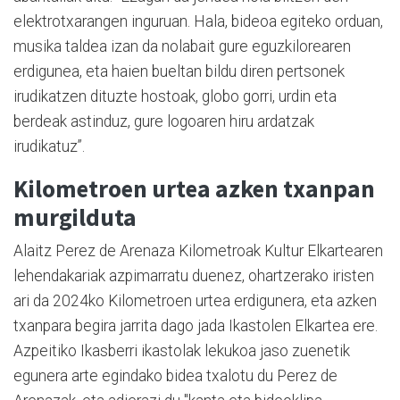
elektrotxarangen inguruan. Hala, bideoa egiteko orduan,
musika taldea izan da nolabait gure eguzkilorearen
erdigunea, eta haien bueltan bildu diren pertsonek
irudikatzen dituzte hostoak, globo gorri, urdin eta
berdeak astinduz, gure logoaren hiru ardatzak
irudikatuz”.
Kilometroen urtea azken txanpan
murgilduta
Alaitz Perez de Arenaza Kilometroak Kultur Elkartearen
lehendakariak azpimarratu duenez, ohartzerako iristen
ari da 2024ko Kilometroen urtea erdigunera, eta azken
txanpara begira jarrita dago jada Ikastolen Elkartea ere.
Azpeitiko Ikasberri ikastolak lekukoa jaso zuenetik
egunera arte egindako bidea txalotu du Perez de