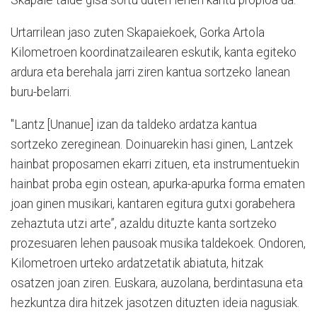
Skapaie talde gisa sortu duten lehen kantu propioa da.
Urtarrilean jaso zuten Skapaiekoek, Gorka Artola
Kilometroen koordinatzailearen eskutik, kanta egiteko
ardura eta berehala jarri ziren kantua sortzeko lanean
buru-belarri.
"Lantz [Unanue] izan da taldeko ardatza kantua
sortzeko zereginean. Doinuarekin hasi ginen, Lantzek
hainbat proposamen ekarri zituen, eta instrumentuekin
hainbat proba egin ostean, apurka-apurka forma ematen
joan ginen musikari, kantaren egitura gutxi gorabehera
zehaztuta utzi arte”, azaldu dituzte kanta sortzeko
prozesuaren lehen pausoak musika taldekoek. Ondoren,
Kilometroen urteko ardatzetatik abiatuta, hitzak
osatzen joan ziren. Euskara, auzolana, berdintasuna eta
hezkuntza dira hitzek jasotzen dituzten ideia nagusiak.