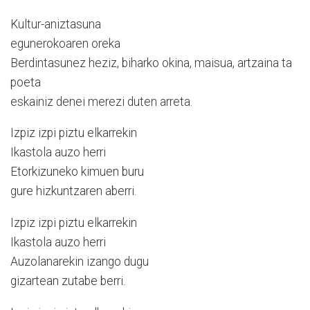
Kultur-aniztasuna
egunerokoaren oreka
Berdintasunez heziz, biharko okina, maisua, artzaina ta
poeta
eskainiz denei merezi duten arreta.
Izpiz izpi piztu elkarrekin
Ikastola auzo herri
Etorkizuneko kimuen buru
gure hizkuntzaren aberri.
Izpiz izpi piztu elkarrekin
Ikastola auzo herri
Auzolanarekin izango dugu
gizartean zutabe berri.