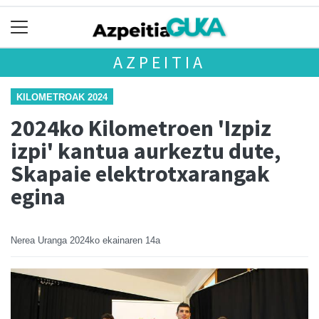
AZPEITIA
KILOMETROAK 2024
2024ko Kilometroen 'Izpiz
izpi' kantua aurkeztu dute,
Skapaie elektrotxarangak
egina
Nerea Uranga
2024ko ekainaren 14a