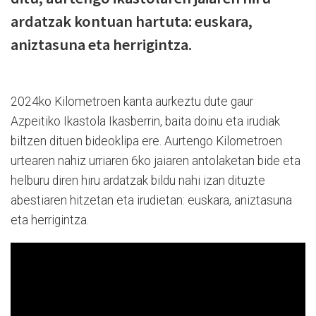
ardatzak kontuan hartuta: euskara,
aniztasuna eta herrigintza.
2024ko Kilometroen kanta aurkeztu dute gaur
Azpeitiko Ikastola Ikasberrin, baita doinu eta irudiak
biltzen dituen bideoklipa ere. Aurtengo Kilometroen
urtearen nahiz urriaren 6ko jaiaren antolaketan bide eta
helburu diren hiru ardatzak bildu nahi izan dituzte
abestiaren hitzetan eta irudietan: euskara, aniztasuna
eta herrigintza.