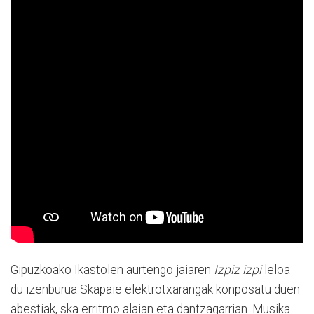
Gipuzkoako Ikastolen aurtengo jaiaren
Izpiz izpi
leloa
du izenburua Skapaie elektrotxarangak konposatu duen
abestiak, ska erritmo alaian eta dantzagarrian. Musika