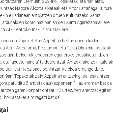
 Gorputzaren Eremuan, 2024ko Topaketak, eta han aletu
rikuntzak Nagore Alkorta alkateak eta Aitor Larrañaga Kultura
ekin elkarlanean antolatzen dituen Kulturazeko Garazi
jardunaldien koordinazioan ari den Xanti Agirrezabalak ere
ta Atx Teatroko Iñaki Ziarrustak ere.
ondoren Topaketetan Azpeitian bertan ondutako lana
da Atx –Artedrama, Pez Limbo eta Talka Obra dira besteak–
peitian, beldurrak jendearen eguneroko erabakietan duen
, eta "apustu handia" taldearentzat. Antzokirako zein kalera
peitian, euririk ez bada behintzat, kalekoa emango dute,
en 9an. Topaketak zein Azpeitian antzerkigileei eskaintzen
" goraipatu ditu Ziarrustak aurkezpenean: "Hau eromen bat da:
 aritzen garen konpainiontzat, 42 urtez, herriarentzat egiten
.. hori astakeria miragarri bat da"
gai