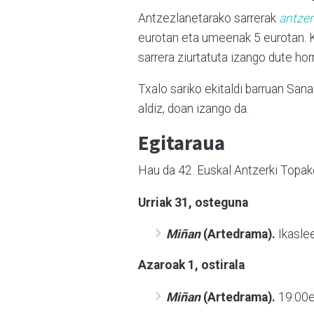
Antzezlanetarako sarrerak
antzer
eurotan eta umeenak 5 eurotan. K
sarrera ziurtatuta izango dute hor
Txalo sariko ekitaldi barruan S
aldiz, doan izango da.
Egitaraua
Hau da 42. Euskal Antzerki Topak
Urriak 31, osteguna
Miñan
(Artedrama).
Ikaslee
Azaroak 1, ostirala
Miñan
(Artedrama).
19:00e