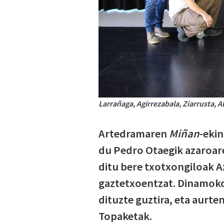
Larrañaga, Agirrezabala, Ziarrusta, A
Artedramaren
Miñan
-ekin
du Pedro Otaegik azaroar
ditu bere txotxongiloak Az
gaztetxoentzat. Dinamok
dituzte guztira, eta aurten
Topaketak.