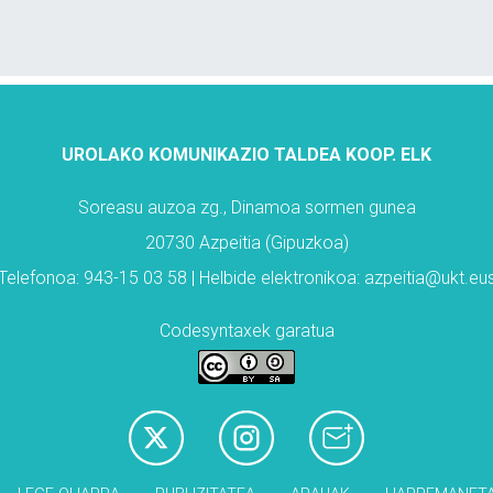
UROLAKO KOMUNIKAZIO TALDEA KOOP. ELK
Soreasu auzoa zg., Dinamoa sormen gunea
20730 Azpeitia (Gipuzkoa)
Telefonoa: 943-15 03 58 | Helbide elektronikoa: azpeitia@ukt.eu
Codesyntaxek garatua