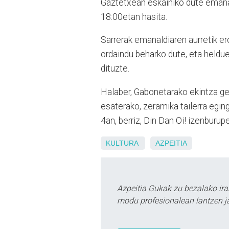
Gaztetxean eskainiko dute eman
18:00etan hasita.
Sarrerak emanaldiaren aurretik ero
ordaindu beharko dute, eta heldue
dituzte.
Halaber, Gabonetarako ekintza ge
esaterako, zeramika tailerra eging
4an, berriz, Din Dan Oi! izenburup
KULTURA
AZPEITIA
Azpeitia Gukak zu bezalako ira
modu profesionalean lantzen ja