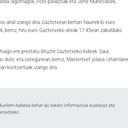
aldia Iagomagok, Potx pailazoak eta Jone Muñecasek,
si ahal izango dira, Gaztetxean bertan: haurrek bi euro
k, berriz, hiru euro. Gaztetxeko ateak 17:45ean zabalduko
hiago ere prestatu dituzte Gaztetxeko kideek. Gaur,
o dute, eta ostegunean, berriz, Mastertxef jolasa. Urtarrilare
ean kontzertuak izango dira.
kurleen babesa behar du tokiko informazioa euskaraz eta
rraitzeko.