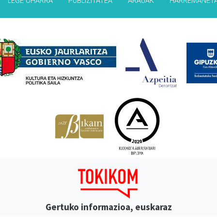
LEGE OHARRA
PUBLIZITATEA
ARAUAK
HARREMANET
Babesleak
Gertuko informazioa, euskaraz