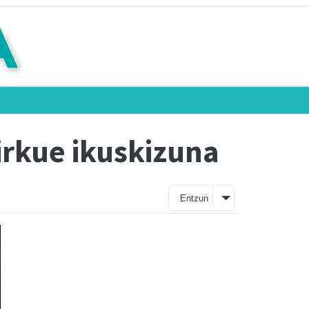
irkue ikuskizuna
Entzun