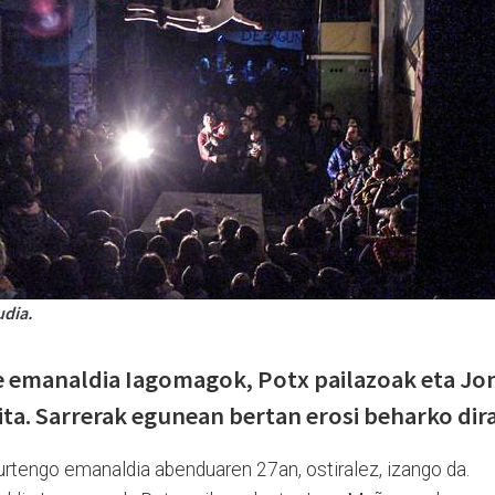
udia.
e emanaldia Iagomagok, Potx pailazoak eta Jo
ta. Sarrerak egunean bertan erosi beharko dira
urtengo emanaldia abenduaren 27an, ostiralez, izango da.