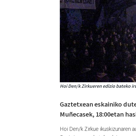
Hoi Den/k Zirkueren edizio bateko ir
Gaztetxean eskainiko dut
Muñecasek, 18:00etan hasi
Hoi Den/k Zirkue ikuskizunaren a