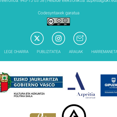
Telefonoa: 943-15 03 58 | Helbide elektronikoa: azpeitia@ukt.eu
Codesyntaxek garatua
LEGE OHARRA
PUBLIZITATEA
ARAUAK
HARREMANET
Babesleak