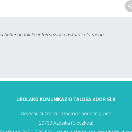
sa behar du tokiko informazioa euskaraz eta modu
UROLAKO KOMUNIKAZIO TALDEA KOOP. ELK
Soreasu auzoa zg., Dinamoa sormen gunea
20730 Azpeitia (Gipuzkoa)