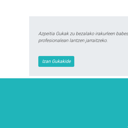
Azpeitia Gukak zu bezalako irakurleen babe
profesionalean lantzen jarraitzeko.
Izan Gukakide