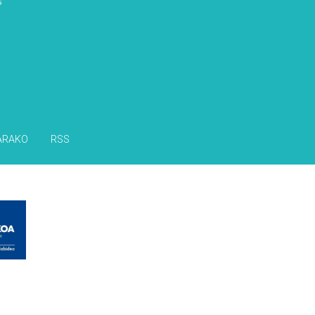
s
ARAKO
RSS