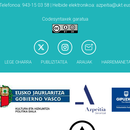
Telefonoa: 943-15 03 58 | Helbide elektronikoa: azpeitia@ukt.eu
Codesyntaxek garatua
LEGE OHARRA
PUBLIZITATEA
ARAUAK
HARREMANET
Babesleak