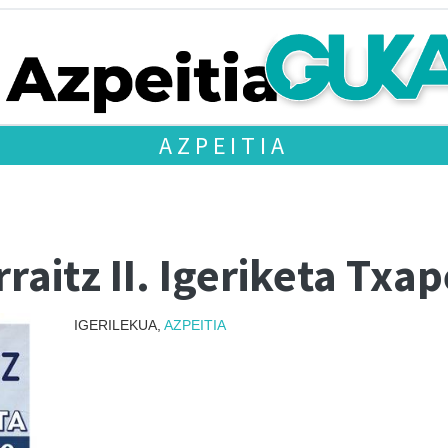
AZPEITIA
raitz II. Igeriketa Txa
IGERILEKUA,
AZPEITIA