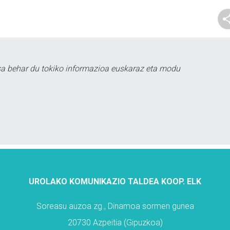
sa behar du tokiko informazioa euskaraz eta modu
UROLAKO KOMUNIKAZIO TALDEA KOOP. ELK
Soreasu auzoa zg., Dinamoa sormen gunea
20730 Azpeitia (Gipuzkoa)