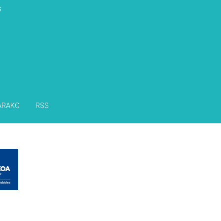
s
ARAKO
RSS