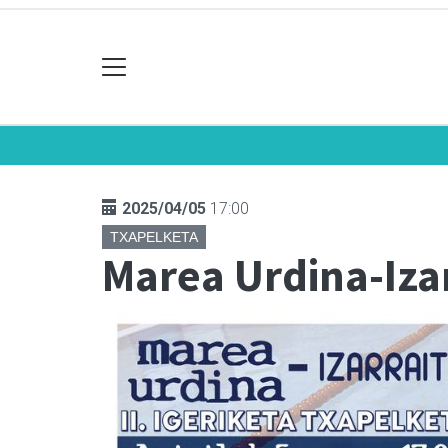
2025/04/05
17:00
TXAPELKETA
Marea Urdina-Izar