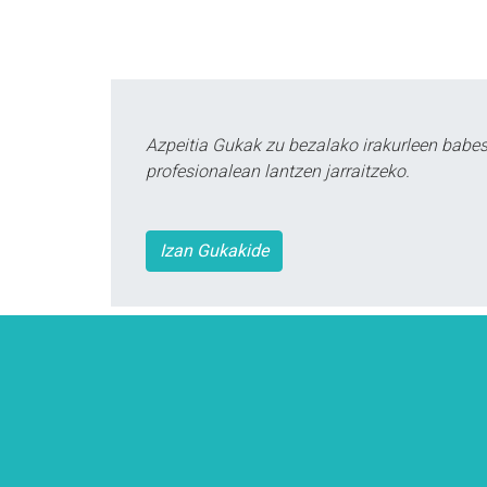
Azpeitia Gukak zu bezalako irakurleen babe
profesionalean lantzen jarraitzeko.
Izan Gukakide