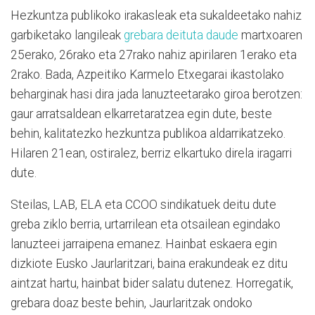
Hezkuntza publikoko irakasleak eta sukaldeetako nahiz
garbiketako langileak
grebara deituta daude
martxoaren
25erako, 26rako eta 27rako nahiz apirilaren 1erako eta
2rako. Bada, Azpeitiko Karmelo Etxegarai ikastolako
beharginak hasi dira jada lanuzteetarako giroa berotzen:
gaur arratsaldean elkarretaratzea egin dute, beste
behin, kalitatezko hezkuntza publikoa aldarrikatzeko.
Hilaren 21ean, ostiralez, berriz elkartuko direla iragarri
dute.
Steilas, LAB, ELA eta CCOO sindikatuek deitu dute
greba ziklo berria, urtarrilean eta otsailean egindako
lanuzteei jarraipena emanez. Hainbat eskaera egin
dizkiote Eusko Jaurlaritzari, baina erakundeak ez ditu
aintzat hartu, hainbat bider salatu dutenez. Horregatik,
grebara doaz beste behin, Jaurlaritzak ondoko