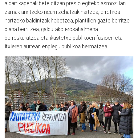
aldarrikapenak bete ditzan presio egiteko asmoz: lan
zamak arintzeko neurri zehatzak hartzea, erretiroa
hartzeko baldintzak hobetzea, plantillen gazte berritze
plana berritzea, galdutako erosahalmena
berreskuratzea eta ikastetxe publikoen fusioen eta
itxieren aurrean enplegu publikoa bermatzea.