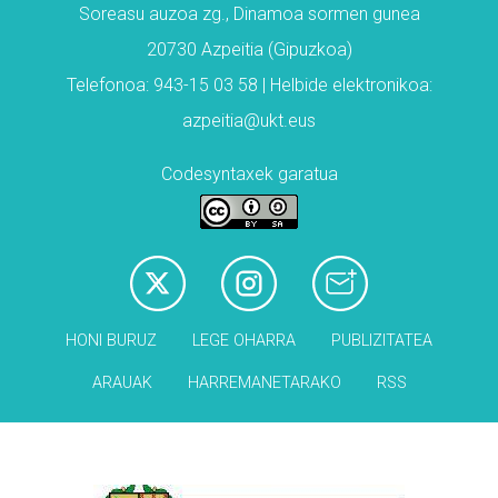
Soreasu auzoa zg., Dinamoa sormen gunea
20730 Azpeitia (Gipuzkoa)
Telefonoa: 943-15 03 58 | Helbide elektronikoa:
azpeitia@ukt.eus
Codesyntaxek garatua
HONI BURUZ
LEGE OHARRA
PUBLIZITATEA
ARAUAK
HARREMANETARAKO
RSS
Babesleak