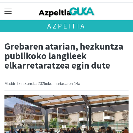
AZPEITIA
Grebaren atarian, hezkuntza
publikoko langileek
elkarretaratzea egin dute
Maddi Txintxurreta
2025eko martxoaren 14a