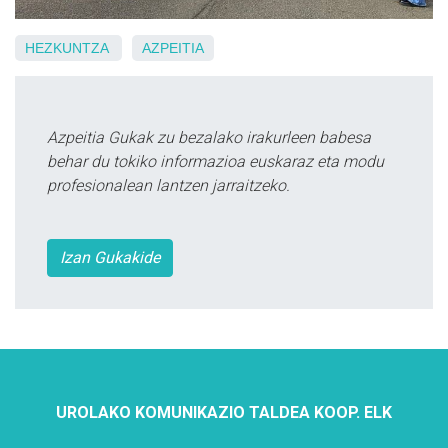
HEZKUNTZA
AZPEITIA
Azpeitia Gukak zu bezalako irakurleen babesa
behar du tokiko informazioa euskaraz eta modu
profesionalean lantzen jarraitzeko.
Izan Gukakide
UROLAKO KOMUNIKAZIO TALDEA KOOP. ELK