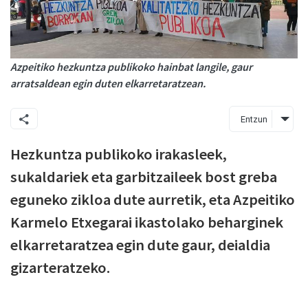
Azpeitiko hezkuntza publikoko hainbat langile, gaur
arratsaldean egin duten elkarretaratzean.
Entzun
Hezkuntza publikoko irakasleek,
sukaldariek eta garbitzaileek bost greba
eguneko zikloa dute aurretik, eta Azpeitiko
Karmelo Etxegarai ikastolako beharginek
elkarretaratzea egin dute gaur, deialdia
gizarteratzeko.