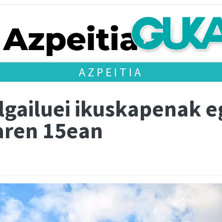
AZPEITIA
lgailuei ikuskapenak e
aren 15ean