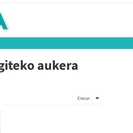
giteko aukera
Entzun