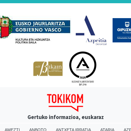
Babesleak
Gertuko informazioa, euskaraz
AMEZTI
ANBOTO
ANTXETA IRRATIA
ATARIA
AZP