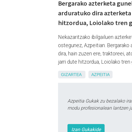
Bergarako azterketa gunek
arduratuko dira azterketa 
hitzordua, Loiolako tren
Nekazaritzako ibilgailuen azterke
ostegunez, Azpeitian. Bergarako 
dira, hain zuzen ere, traktoreei, a
jarri dute hitzordua, Loiolako tre
GIZARTEA
AZPEITIA
Azpeitia Gukak zu bezalako ira
modu profesionalean lantzen ja
Izan Gukakide