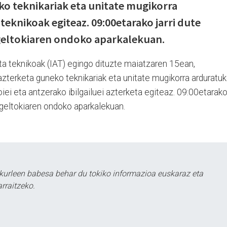
o teknikariak eta unitate mugikorra
teknikoak egiteaz. 09:00etarako jarri dute
 geltokiaren ondoko aparkalekuan.
ta teknikoak (IAT) egingo dituzte maiatzaren 15ean,
azterketa guneko teknikariak eta unitate mugikorra arduratu
toiei eta antzerako ibilgailuei azterketa egiteaz. 09:00etarak
n geltokiaren ondoko aparkalekuan.
kurleen babesa behar du tokiko informazioa euskaraz eta
rraitzeko.