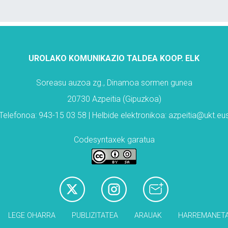
UROLAKO KOMUNIKAZIO TALDEA KOOP. ELK
Soreasu auzoa zg., Dinamoa sormen gunea
20730 Azpeitia (Gipuzkoa)
Telefonoa: 943-15 03 58 | Helbide elektronikoa: azpeitia@ukt.eu
Codesyntaxek garatua
LEGE OHARRA
PUBLIZITATEA
ARAUAK
HARREMANET