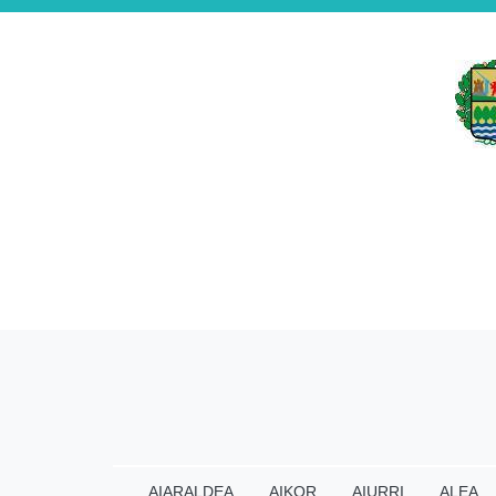
AIARALDEA
AIKOR
AIURRI
ALEA