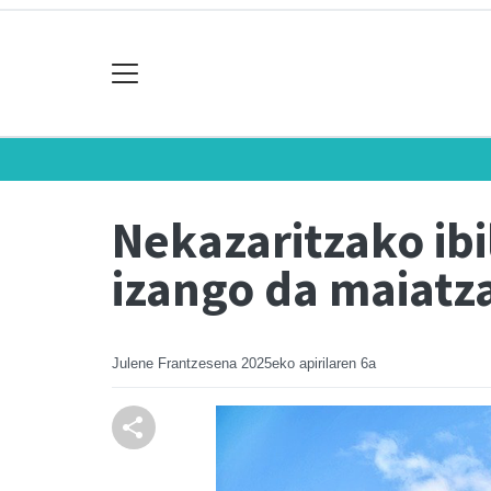
Nekazaritzako ibi
izango da maiatz
Julene Frantzesena
2025eko apirilaren 6a