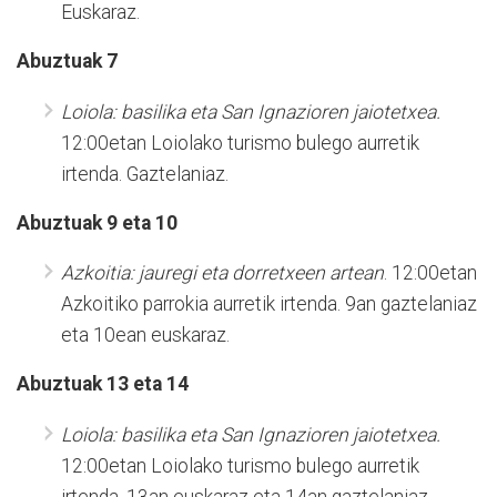
Euskaraz.
Abuztuak 7
Loiola: basilika eta San Ignazioren jaiotetxea.
12:00etan Loiolako turismo bulego aurretik
irtenda. Gaztelaniaz.
Abuztuak 9 eta 10
Azkoitia: jauregi eta dorretxeen artean
. 12:00etan
Azkoitiko parrokia aurretik irtenda. 9an gaztelaniaz
eta 10ean euskaraz.
Abuztuak 13 eta 14
Loiola: basilika eta San Ignazioren jaiotetxea.
12:00etan Loiolako turismo bulego aurretik