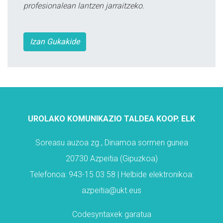
profesionalean lantzen jarraitzeko.
Izan Gukakide
UROLAKO KOMUNIKAZIO TALDEA KOOP. ELK
Soreasu auzoa zg., Dinamoa sormen gunea
20730 Azpeitia (Gipuzkoa)
Telefonoa: 943-15 03 58 | Helbide elektronikoa:
azpeitia@ukt.eus
Codesyntaxek garatua