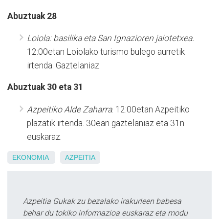
Abuztuak 28
Loiola: basilika eta San Ignazioren jaiotetxea.
12:00etan Loiolako turismo bulego aurretik
irtenda. Gaztelaniaz.
Abuztuak 30 eta 31
Azpeitiko Alde Zaharra
. 12:00etan Azpeitiko
plazatik irtenda. 30ean gaztelaniaz eta 31n
euskaraz.
EKONOMIA
AZPEITIA
Azpeitia Gukak zu bezalako irakurleen babesa
behar du tokiko informazioa euskaraz eta modu