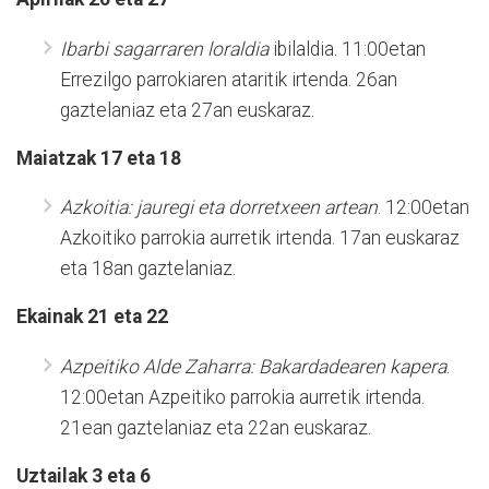
Ibarbi sagarraren loraldia
ibilaldia. 11:00etan
Errezilgo parrokiaren ataritik irtenda. 26an
gaztelaniaz eta 27an euskaraz.
Maiatzak 17 eta 18
Azkoitia: jauregi eta dorretxeen artean
. 12:00etan
Azkoitiko parrokia aurretik irtenda. 17an euskaraz
eta 18an gaztelaniaz.
Ekainak 21 eta 22
Azpeitiko Alde Zaharra: Bakardadearen kapera
.
12:00etan Azpeitiko parrokia aurretik irtenda.
21ean gaztelaniaz eta 22an euskaraz.
Uztailak 3 eta 6