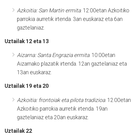
Azkoitia: San Martin ermita
. 12:00etan Azkoitiko
parrokia aurretik irtenda. 3an euskaraz eta 6an
gaztelaniaz.
Uztailak 12 eta 13
Aizarna: Santa Engrazia ermita
. 10:00etan
Aizarnako plazatik irtenda. 12an gaztelaniaz eta
13an euskaraz.
Uztailak 19 eta 20
Azkoitia: frontoiak eta pilota tradizioa
. 12:00etan
Azkoitiko parrokia aurretik irtenda. 19an
gaztelaniaz eta 20an euskaraz.
Uztailak 22