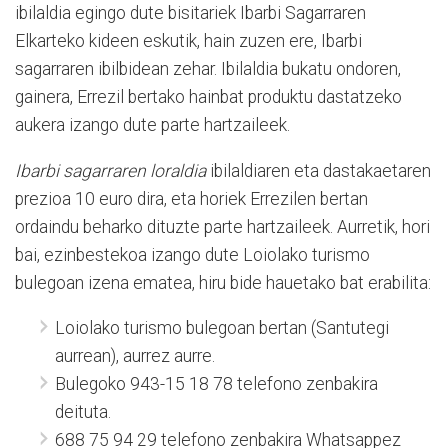
ibilaldia egingo dute bisitariek Ibarbi Sagarraren
Elkarteko kideen eskutik, hain zuzen ere, Ibarbi
sagarraren ibilbidean zehar. Ibilaldia bukatu ondoren,
gainera, Errezil bertako hainbat produktu dastatzeko
aukera izango dute parte hartzaileek.
Ibarbi sagarraren loraldia
ibilaldiaren eta dastakaetaren
prezioa 10 euro dira, eta horiek Errezilen bertan
ordaindu beharko dituzte parte hartzaileek. Aurretik, hori
bai, ezinbestekoa izango dute Loiolako turismo
bulegoan izena ematea, hiru bide hauetako bat erabilita:
Loiolako turismo bulegoan bertan (Santutegi
aurrean), aurrez aurre.
Bulegoko 943-15 18 78 telefono zenbakira
deituta.
688 75 94 29 telefono zenbakira Whatsappez