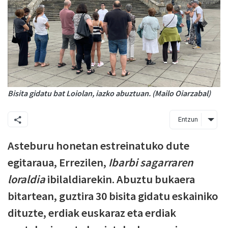
Bisita gidatu bat Loiolan, iazko abuztuan. (Mailo Oiarzabal)
Entzun
Asteburu honetan estreinatuko dute
egitaraua, Errezilen,
Ibarbi sagarraren
loraldia
ibilaldiarekin. Abuztu bukaera
bitartean, guztira 30 bisita gidatu eskainiko
dituzte, erdiak euskaraz eta erdiak