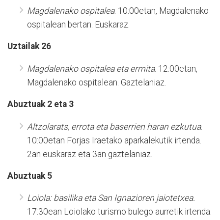
Magdalenako ospitalea
. 10:00etan, Magdalenako
ospitalean bertan. Euskaraz.
Uztailak 26
Magdalenako ospitalea eta ermita
. 12:00etan,
Magdalenako ospitalean. Gaztelaniaz.
Abuztuak 2 eta 3
Altzolarats, errota eta baserrien haran ezkutua
.
10:00etan Forjas Iraetako aparkalekutik irtenda.
2an euskaraz eta 3an gaztelaniaz.
Abuztuak 5
Loiola: basilika eta San Ignazioren jaiotetxea.
17:30ean Loiolako turismo bulego aurretik irtenda.