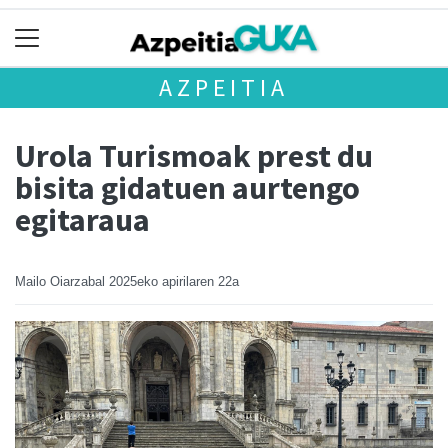
AZPEITIA
Urola Turismoak prest du
bisita gidatuen aurtengo
egitaraua
Mailo Oiarzabal
2025eko apirilaren 22a