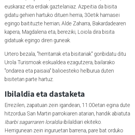
euskaraz eta erdiak gaztelaniaz. Azpeitia da bisita
gidatu gehien hartuko dituen herria, 30etik hamasei
egingo baitituzte herrian; Alde Zaharra, Bakardadearen
kapera, Magdalena eta, bereziki, Loiola dira bisita
gidatuak egingo diren guneak.
Urtero bezala, "herritarrak eta bisitariak" gonbidatu ditu
Urola Turismoak eskualdea ezagutzera, bailarako
"ondarea eta paisaia" balioesteko helburua duten
bisitetan parte hartuz.
Ibilaldia eta dastaketa
Errezilen, zapatuan zein igandean, 11:00etan egina dute
hitzordua San Martin parrokiaren atarian, handik abiatuta
Ibarbi sagarraren loraldia
ibilaldiari ekiteko.
Herrigunean zein inguruetan barrena, pare bat orduko