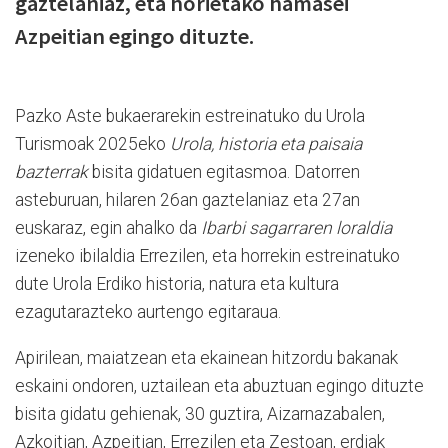
gaztelaniaz, eta horietako hamasei
Azpeitian egingo dituzte.
Pazko Aste bukaerarekin estreinatuko du Urola
Turismoak 2025eko
Urola, historia eta paisaia
bazterrak
bisita gidatuen egitasmoa. Datorren
asteburuan, hilaren 26an gaztelaniaz eta 27an
euskaraz, egin ahalko da
Ibarbi sagarraren loraldia
izeneko ibilaldia Errezilen, eta horrekin estreinatuko
dute Urola Erdiko historia, natura eta kultura
ezagutarazteko aurtengo egitaraua.
Apirilean, maiatzean eta ekainean hitzordu bakanak
eskaini ondoren, uztailean eta abuztuan egingo dituzte
bisita gidatu gehienak, 30 guztira, Aizarnazabalen,
Azkoitian, Azpeitian, Errezilen eta Zestoan, erdiak