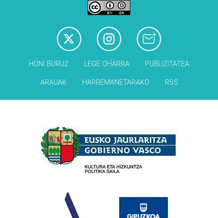
HONI BURUZ
LEGE OHARRA
PUBLIZITATEA
ARAUAK
HARREMANETARAKO
RSS
Babesleak