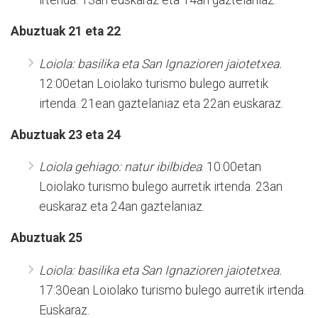
irtenda. 13an euskaraz eta 14an gaztelaniaz.
Abuztuak 21 eta 22
Loiola: basilika eta San Ignazioren jaiotetxea.
12:00etan Loiolako turismo bulego aurretik
irtenda. 21ean gaztelaniaz eta 22an euskaraz.
Abuztuak 23 eta 24
Loiola gehiago: natur ibilbidea
. 10:00etan
Loiolako turismo bulego aurretik irtenda. 23an
euskaraz eta 24an gaztelaniaz.
Abuztuak 25
Loiola: basilika eta San Ignazioren jaiotetxea.
17:30ean Loiolako turismo bulego aurretik irtenda.
Euskaraz.