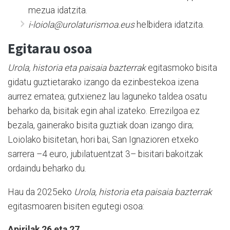
mezua idatzita.
i-loiola@urolaturismoa.eus
helbidera idatzita.
Egitarau osoa
Urola, historia eta paisaia bazterrak
egitasmoko bisita
gidatu guztietarako izango da ezinbestekoa izena
aurrez ematea; gutxienez lau laguneko taldea osatu
beharko da, bisitak egin ahal izateko. Errezilgoa ez
bezala, gainerako bisita guztiak doan izango dira;
Loiolako bisitetan, hori bai, San Ignazioren etxeko
sarrera –4 euro, jubilatuentzat 3– bisitari bakoitzak
ordaindu beharko du.
Hau da 2025eko
Urola, historia eta paisaia bazterrak
egitasmoaren bisiten egutegi osoa:
Apirilak 26 eta 27