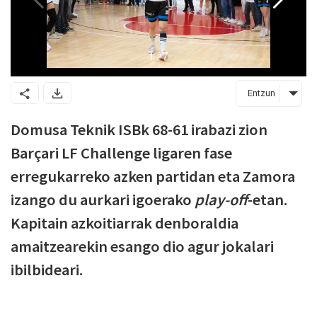
Entzun
Domusa Teknik ISBk 68-61 irabazi zion
Barçari LF Challenge ligaren fase
erregukarreko azken partidan eta Zamora
izango du aurkari igoerako
play-off
-etan.
Kapitain azkoitiarrak denboraldia
amaitzearekin esango dio agur jokalari
ibilbideari.