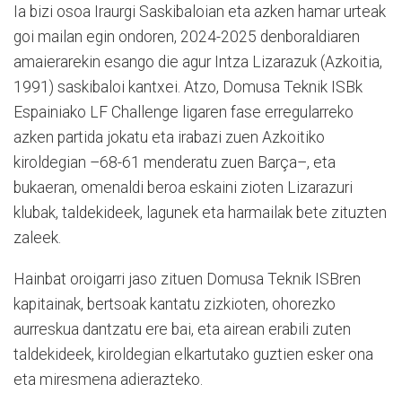
Ia bizi osoa Iraurgi Saskibaloian eta azken hamar urteak
goi mailan egin ondoren, 2024-2025 denboraldiaren
amaierarekin esango die agur Intza Lizarazuk (Azkoitia,
1991) saskibaloi kantxei. Atzo, Domusa Teknik ISBk
Espainiako LF Challenge ligaren fase erregularreko
azken partida jokatu eta irabazi zuen Azkoitiko
kiroldegian –68-61 menderatu zuen Barça–, eta
bukaeran, omenaldi beroa eskaini zioten Lizarazuri
klubak, taldekideek, lagunek eta harmailak bete zituzten
zaleek.
Hainbat oroigarri jaso zituen Domusa Teknik ISBren
kapitainak, bertsoak kantatu zizkioten, ohorezko
aurreskua dantzatu ere bai, eta airean erabili zuten
taldekideek, kiroldegian elkartutako guztien esker ona
eta miresmena adierazteko.