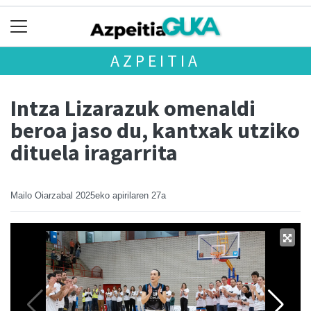
AZPEITIA
Intza Lizarazuk omenaldi
beroa jaso du, kantxak utziko
dituela iragarrita
Mailo Oiarzabal
2025eko apirilaren 27a