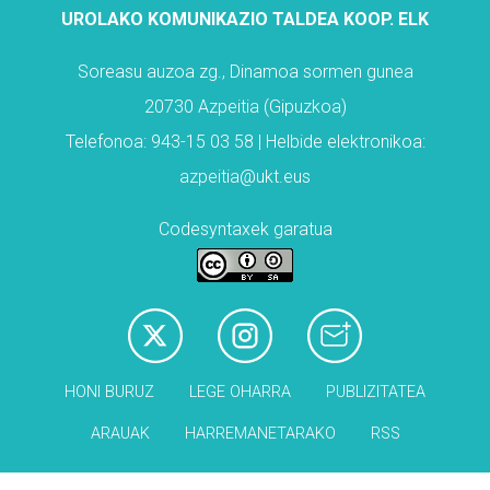
UROLAKO KOMUNIKAZIO TALDEA KOOP. ELK
Soreasu auzoa zg., Dinamoa sormen gunea
20730 Azpeitia (Gipuzkoa)
Telefonoa: 943-15 03 58 | Helbide elektronikoa:
azpeitia@ukt.eus
Codesyntaxek garatua
HONI BURUZ
LEGE OHARRA
PUBLIZITATEA
ARAUAK
HARREMANETARAKO
RSS