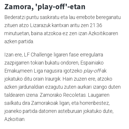
Zamora, 'play-off'-etan
Bederatzi puntu saskiratu eta lau errebote bereganatu
zituen atzo Lizarazuk kantxan aritu zen 21.36
minutuetan, baina atzokoa ez zen izan Azkoitikoaren
azken partida.
Izan ere, LF Challenge ligaren fase erregularra
zazpigarren tokian bukatu ondoren, Espainiako
Emaku¡meen Liga nagusira igotzeko
play-off
-ak
jokatuko ditu orain Iraurgik. Hain zuzen ere, atzoko
azken jardunaldian ezagutu zuten aurkari izango duten
taldearen izena: Zamorako Recoletas. Laugarren
sailkatu dira Zamorakoak ligan, eta horrenbestez,
joaneko partida datorren asteburuan jokatuko dute,
Azkoitian.