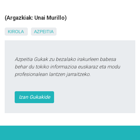
(Argazkiak: Unai Murillo)
KIROLA
AZPEITIA
Azpeitia Gukak zu bezalako irakurleen babesa
behar du tokiko informazioa euskaraz eta modu
profesionalean lantzen jarraitzeko.
Izan Gukakide