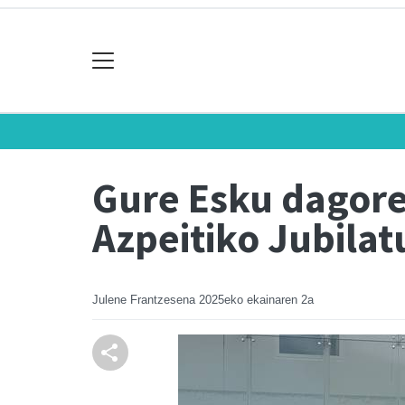
Gure Esku dagore
Azpeitiko Jubila
Julene Frantzesena
2025eko ekainaren 2a