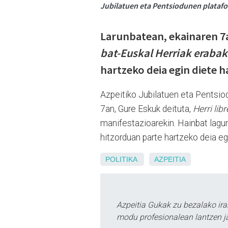
Jubilatuen eta Pentsiodunen platafo
Larunbatean, ekainaren 7a
bat-Euskal Herriak erabak
hartzeko deia egin diete 
Azpeitiko Jubilatuen eta Pentsio
7an, Gure Eskuk deituta,
Herri lib
manifestazioarekin. Hainbat lagun
hitzorduan parte hartzeko deia egi
POLITIKA
AZPEITIA
Azpeitia Gukak zu bezalako ira
modu profesionalean lantzen ja