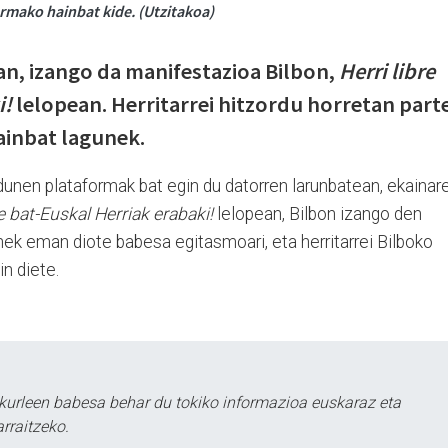
rmako hainbat kide. (Utzitakoa)
n, izango da manifestazioa Bilbon,
Herri libre
i!
lelopean. Herritarrei hitzordu horretan part
hainbat lagunek.
dunen plataformak bat egin du datorren larunbatean, ekainar
re bat-Euskal Herriak erabaki!
lelopean, Bilbon izango den
ek eman diote babesa egitasmoari, eta herritarrei Bilboko
n diete.
kurleen babesa behar du tokiko informazioa euskaraz eta
rraitzeko.