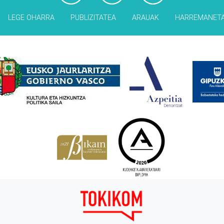
LEGE OHARRA
PUBLIZITATEA
ARAUAK
HARREMANET
Babesleak