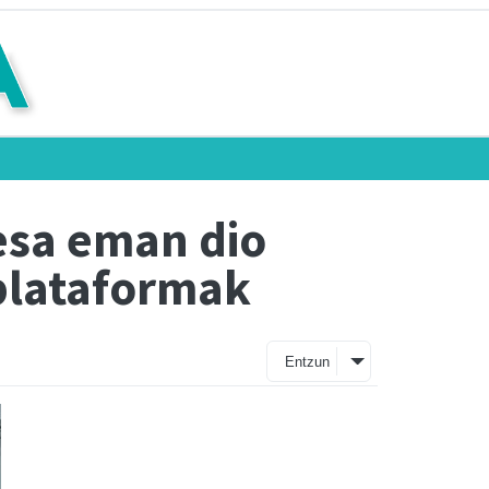
esa eman dio
 plataformak
Entzun