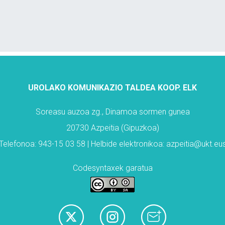
UROLAKO KOMUNIKAZIO TALDEA KOOP. ELK
Soreasu auzoa zg., Dinamoa sormen gunea
20730 Azpeitia (Gipuzkoa)
Telefonoa: 943-15 03 58 | Helbide elektronikoa: azpeitia@ukt.eu
Codesyntaxek garatua