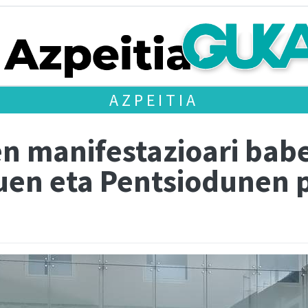
AZPEITIA
n manifestazioari bab
tuen eta Pentsiodunen