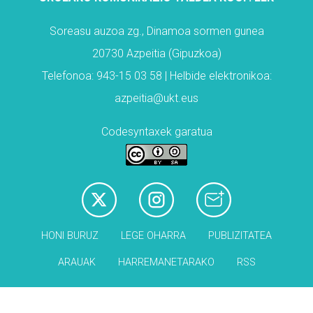
Soreasu auzoa zg., Dinamoa sormen gunea
20730 Azpeitia (Gipuzkoa)
Telefonoa: 943-15 03 58 | Helbide elektronikoa:
azpeitia@ukt.eus
Codesyntaxek garatua
HONI BURUZ
LEGE OHARRA
PUBLIZITATEA
ARAUAK
HARREMANETARAKO
RSS
Babesleak