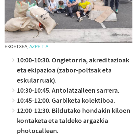
EKOETXEA,
AZPEITIA
10:00-10:30. Ongietorria, akreditazioak
eta ekipazioa (zabor-poltsak eta
eskularruak).
10:30-10:45. Antolatzaileen sarrera.
10:45-12:00. Garbiketa kolektiboa.
12:00-12:30. Bildutako hondakin kiloen
kontaketa eta taldeko argazkia
photocallean.