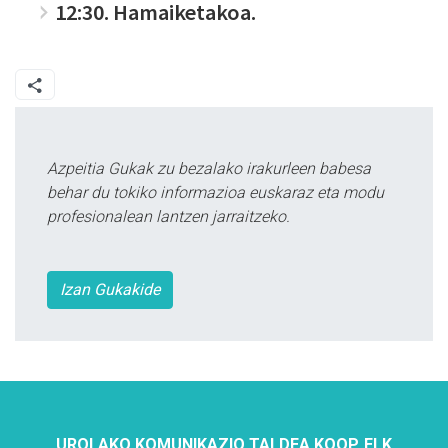
12:30. Hamaiketakoa.
Azpeitia Gukak zu bezalako irakurleen babesa
behar du tokiko informazioa euskaraz eta modu
profesionalean lantzen jarraitzeko.
Izan Gukakide
UROLAKO KOMUNIKAZIO TALDEA KOOP. ELK