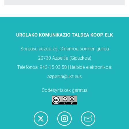
UROLAKO KOMUNIKAZIO TALDEA KOOP. ELK
Soreasu auzoa zg., Dinamoa sormen gunea
20730 Azpeitia (Gipuzkoa)
Telefonoa: 943-15 03 58 | Helbide elektronikoa:
azpeitia@ukt.eus
Codesyntaxek garatua