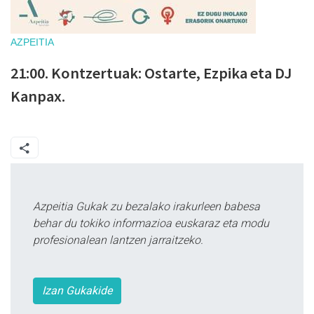
AZPEITIA
21:00. Kontzertuak: Ostarte, Ezpika eta DJ
Kanpax.
Azpeitia Gukak zu bezalako irakurleen babesa
behar du tokiko informazioa euskaraz eta modu
profesionalean lantzen jarraitzeko.
Izan Gukakide