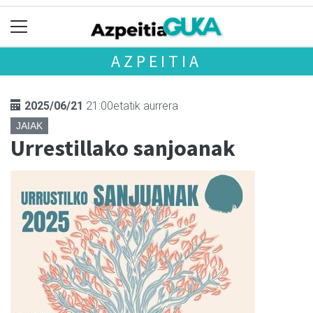
AZPEITIA
2025/06/21
21:00etatik aurrera
JAIAK
Urrestillako sanjoanak