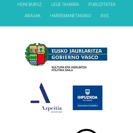
HONI BURUZ
LEGE OHARRA
PUBLIZITATEA
ARAUAK
HARREMANETARAKO
RSS
Babesleak