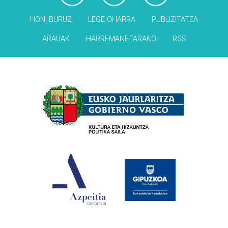
HONI BURUZ
LEGE OHARRA
PUBLIZITATEA
ARAUAK
HARREMANETARAKO
RSS
Babesleak