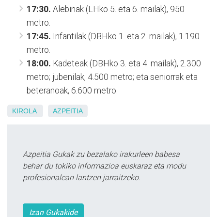
17:30.
Alebinak (LHko 5. eta 6. mailak), 950
metro.
17:45.
Infantilak (DBHko 1. eta 2. mailak), 1.190
metro.
18:00.
Kadeteak (DBHko 3. eta 4. mailak), 2.300
metro; jubenilak, 4.500 metro; eta seniorrak eta
beteranoak, 6.600 metro.
KIROLA
AZPEITIA
Azpeitia Gukak zu bezalako irakurleen babesa
behar du tokiko informazioa euskaraz eta modu
profesionalean lantzen jarraitzeko.
Izan Gukakide