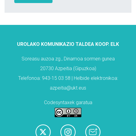
UROLAKO KOMUNIKAZIO TALDEA KOOP. ELK
Soreasu auzoa zg., Dinamoa sormen gunea
20730 Azpeitia (Gipuzkoa)
Telefonoa: 943-15 03 58 | Helbide elektronikoa:
azpeitia@ukt.eus
Codesyntaxek garatua