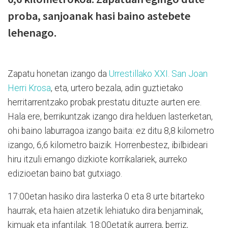
proba, sanjoanak hasi baino astebete
lehenago.
Zapatu honetan izango da
Urrestillako XXI. San Joan
Herri Krosa
, eta, urtero bezala, adin guztietako
herritarrentzako probak prestatu dituzte aurten ere.
Hala ere, berrikuntzak izango dira helduen lasterketan,
ohi baino laburragoa izango baita: ez ditu 8,8 kilometro
izango, 6,6 kilometro baizik. Horrenbestez, ibilbideari
hiru itzuli emango dizkiote korrikalariek, aurreko
edizioetan baino bat gutxiago.
17:00etan hasiko dira lasterka 0 eta 8 urte bitarteko
haurrak, eta haien atzetik lehiatuko dira benjaminak,
kimuak eta infantilak. 18:00etatik aurrera, berriz,