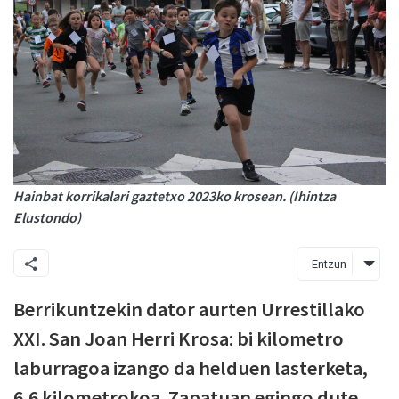
Hainbat korrikalari gaztetxo 2023ko krosean. (Ihintza
Elustondo)
Entzun
Berrikuntzekin dator aurten Urrestillako
XXI. San Joan Herri Krosa: bi kilometro
laburragoa izango da helduen lasterketa,
6,6 kilometrokoa. Zapatuan egingo dute