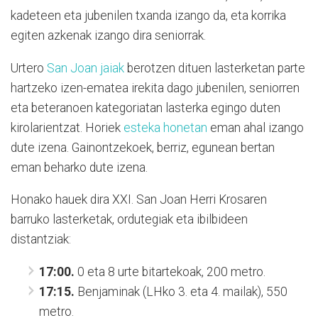
kadeteen eta jubenilen txanda izango da, eta korrika
egiten azkenak izango dira seniorrak.
Urtero
San Joan jaiak
berotzen dituen lasterketan parte
hartzeko izen-ematea irekita dago jubenilen, seniorren
eta beteranoen kategoriatan lasterka egingo duten
kirolarientzat. Horiek
esteka honetan
eman ahal izango
dute izena. Gainontzekoek, berriz, egunean bertan
eman beharko dute izena.
Honako hauek dira XXI. San Joan Herri Krosaren
barruko lasterketak, ordutegiak eta ibilbideen
distantziak:
17:00.
0 eta 8 urte bitartekoak, 200 metro.
17:15.
Benjaminak (LHko 3. eta 4. mailak), 550
metro.