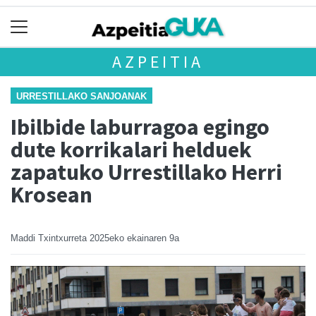
AZPEITIA
URRESTILLAKO SANJOANAK
Ibilbide laburragoa egingo
dute korrikalari helduek
zapatuko Urrestillako Herri
Krosean
Maddi Txintxurreta
2025eko ekainaren 9a