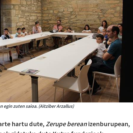
 egin zuten saioa. (Aitziber Arzallus)
arte hartu dute,
Zerupe berean
izenburupean,