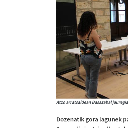
Atzo arratsaldean Basazabal jauregian
Dozenatik gora lagunek p