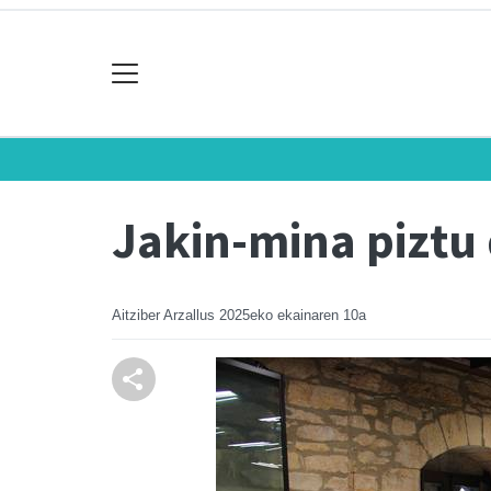
Jakin-mina piztu 
Aitziber Arzallus
2025eko ekainaren 10a