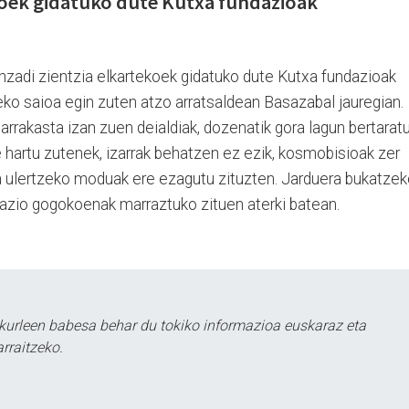
koek gidatuko dute Kutxa fundazioak
nzadi zientzia elkartekoek gidatuko dute Kutxa fundazioak
teko saioa egin zuten atzo arratsaldean Basazabal jauregian.
arrakasta izan zuen deialdiak, dozenatik gora lagun bertarat
te hartu zutenek, izarrak behatzen ez ezik, kosmobisioak zer
oa ulertzeko moduak ere ezagutu zituzten. Jarduera bukatzek
lazio gogokoenak marraztuko zituen aterki batean.
kurleen babesa behar du tokiko informazioa euskaraz eta
rraitzeko.