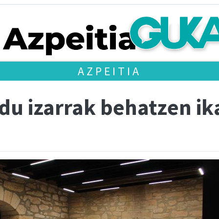
AZPEITIA
du izarrak behatzen ik