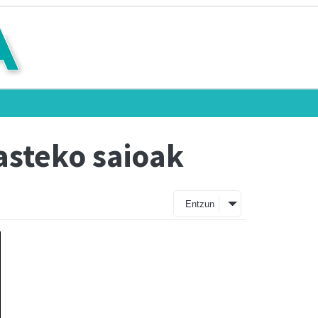
asteko saioak
Entzun