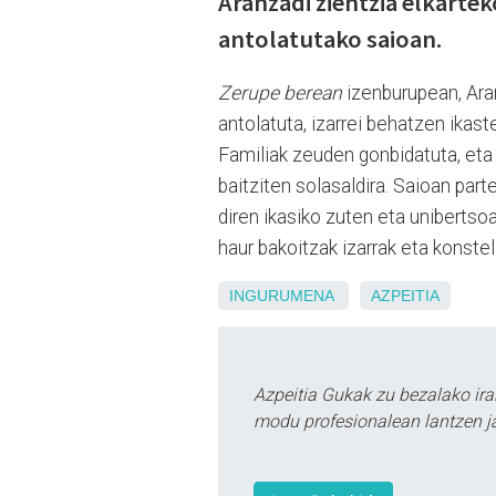
Aranzadi zientzia elkarte
antolatutako saioan.
Zerupe berean
izenburupean, Ara
antolatuta, izarrei behatzen ikas
Familiak zeuden gonbidatuta, eta 
baitziten solasaldira. Saioan par
diren ikasiko zuten eta uniberts
haur bakoitzak izarrak eta konste
INGURUMENA
AZPEITIA
Azpeitia Gukak zu bezalako ira
modu profesionalean lantzen ja