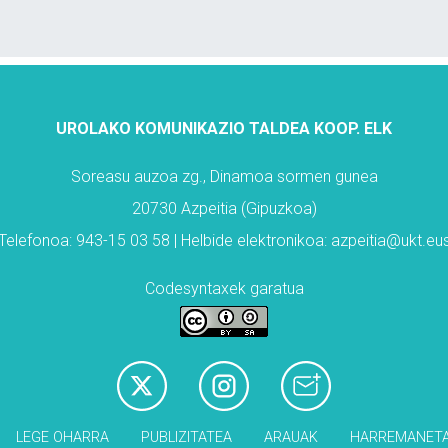
UROLAKO KOMUNIKAZIO TALDEA KOOP. ELK
Soreasu auzoa zg., Dinamoa sormen gunea
20730 Azpeitia (Gipuzkoa)
Telefonoa: 943-15 03 58 | Helbide elektronikoa: azpeitia@ukt.eu
Codesyntaxek garatua
LEGE OHARRA
PUBLIZITATEA
ARAUAK
HARREMANET