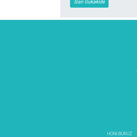
Izan Gukakide
HONI BURUZ