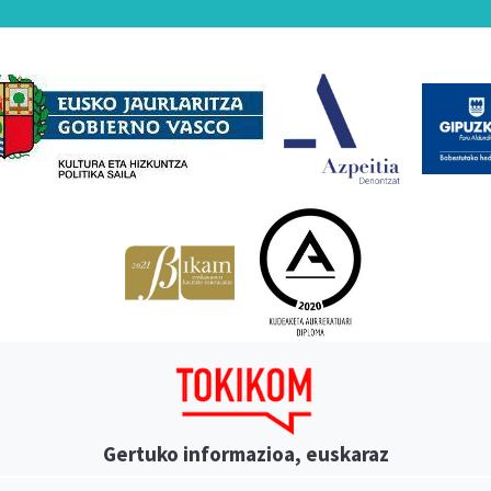
Babesleak
Gertuko informazioa, euskaraz