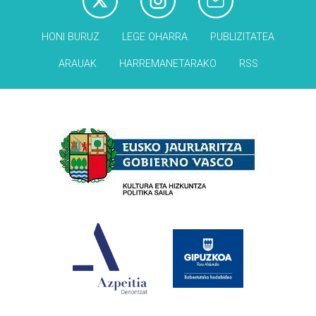
HONI BURUZ
LEGE OHARRA
PUBLIZITATEA
ARAUAK
HARREMANETARAKO
RSS
Babesleak