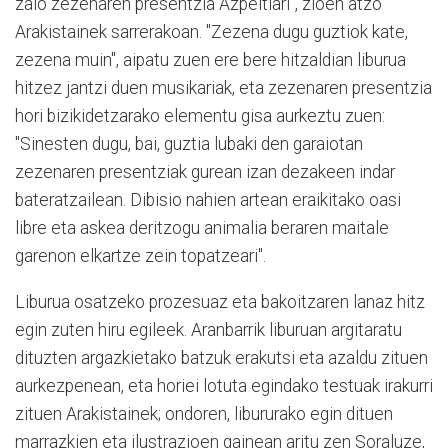
zaio zezenaren presentzia Azpeitiari", zioen atzo
Arakistainek sarrerakoan. "Zezena dugu guztiok kate,
zezena muin", aipatu zuen ere bere hitzaldian liburua
hitzez jantzi duen musikariak, eta zezenaren presentzia
hori bizikidetzarako elementu gisa aurkeztu zuen:
"Sinesten dugu, bai, guztia lubaki den garaiotan
zezenaren presentziak gurean izan dezakeen indar
bateratzailean. Dibisio nahien artean eraikitako oasi
libre eta askea deritzogu animalia beraren maitale
garenon elkartze zein topatzeari".
Liburua osatzeko prozesuaz eta bakoitzaren lanaz hitz
egin zuten hiru egileek. Aranbarrik liburuan argitaratu
dituzten argazkietako batzuk erakutsi eta azaldu zituen
aurkezpenean, eta horiei lotuta egindako testuak irakurri
zituen Arakistainek; ondoren, libururako egin dituen
marrazkien eta ilustrazioen gainean aritu zen Soraluze,