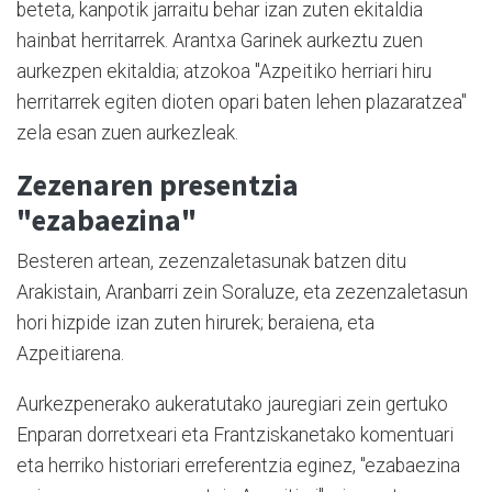
beteta, kanpotik jarraitu behar izan zuten ekitaldia
hainbat herritarrek. Arantxa Garinek aurkeztu zuen
aurkezpen ekitaldia; atzokoa "Azpeitiko herriari hiru
herritarrek egiten dioten opari baten lehen plazaratzea"
zela esan zuen aurkezleak.
Zezenaren presentzia
"ezabaezina"
Besteren artean, zezenzaletasunak batzen ditu
Arakistain, Aranbarri zein Soraluze, eta zezenzaletasun
hori hizpide izan zuten hirurek; beraiena, eta
Azpeitiarena.
Aurkezpenerako aukeratutako jauregiari zein gertuko
Enparan dorretxeari eta Frantziskanetako komentuari
eta herriko historiari erreferentzia eginez, "ezabaezina