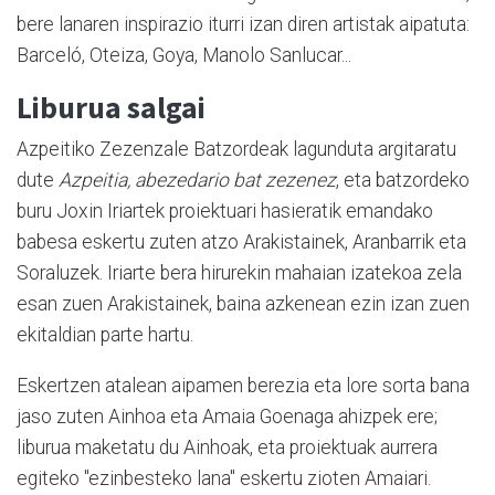
bere lanaren inspirazio iturri izan diren artistak aipatuta:
Barceló, Oteiza, Goya, Manolo Sanlucar...
Liburua salgai
Azpeitiko Zezenzale Batzordeak lagunduta argitaratu
dute
Azpeitia, abezedario bat zezenez
, eta batzordeko
buru Joxin Iriartek proiektuari hasieratik emandako
babesa eskertu zuten atzo Arakistainek, Aranbarrik eta
Soraluzek. Iriarte bera hirurekin mahaian izatekoa zela
esan zuen Arakistainek, baina azkenean ezin izan zuen
ekitaldian parte hartu.
Eskertzen atalean aipamen berezia eta lore sorta bana
jaso zuten Ainhoa eta Amaia Goenaga ahizpek ere;
liburua maketatu du Ainhoak, eta proiektuak aurrera
egiteko "ezinbesteko lana" eskertu zioten Amaiari.