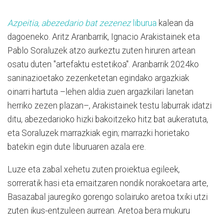
Azpeitia, abezedario bat zezenez
liburua
kalean da
dagoeneko. Aritz Aranbarrik, Ignacio Arakistainek eta
Pablo Soraluzek atzo aurkeztu zuten hiruren artean
osatu duten "artefaktu estetikoa". Aranbarrik 2024ko
saninazioetako zezenketetan egindako argazkiak
oinarri hartuta –lehen aldia zuen argazkilari lanetan
herriko zezen plazan–, Arakistainek testu laburrak idatzi
ditu, abezedarioko hizki bakoitzeko hitz bat aukeratuta,
eta Soraluzek marrazkiak egin; marrazki horietako
batekin egin dute liburuaren azala ere.
Luze eta zabal xehetu zuten proiektua egileek,
sorreratik hasi eta emaitzaren nondik norakoetara arte,
Basazabal jauregiko gorengo solairuko aretoa txiki utzi
zuten ikus-entzuleen aurrean. Aretoa bera mukuru