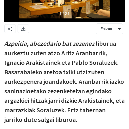
Entzun
Azpeitia, abezedario bat zezenez
liburua
aurkeztu zuten atzo Aritz Aranbarrik,
Ignacio Arakistainek eta Pablo Soraluzek.
Basazabaleko aretoa txiki utzi zuten
aurkezpenera joandakoek. Aranbarrik iazko
saninazioetako zezenketetan egindako
argazkiei hitzak jarri dizkie Arakistainek, eta
marrazkiak Soraluzek. Ertz tabernan
jarriko dute salgai liburua.