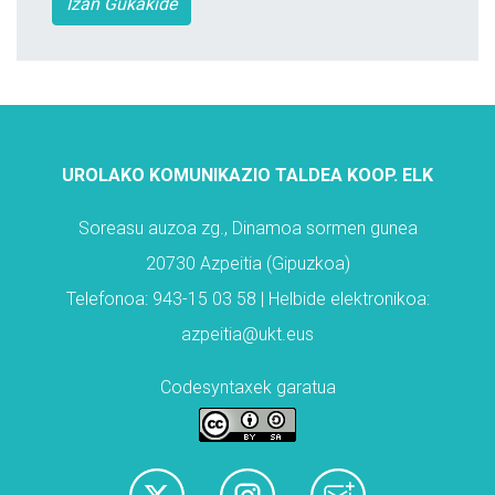
Izan Gukakide
UROLAKO KOMUNIKAZIO TALDEA KOOP. ELK
Soreasu auzoa zg., Dinamoa sormen gunea
20730 Azpeitia (Gipuzkoa)
Telefonoa: 943-15 03 58 | Helbide elektronikoa:
azpeitia@ukt.eus
Codesyntaxek garatua