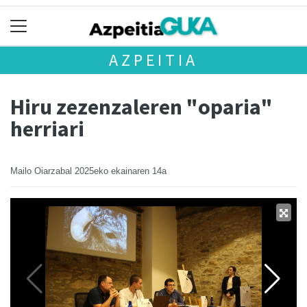
AZPEITIA
Hiru zezenzaleren "oparia"
herriari
Mailo Oiarzabal
2025eko ekainaren 14a