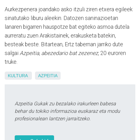
Aurkezpenera joandako asko itzuli ziren etxera egileek
sinatutako liburu aleekin. Datozen saninazioetan
lanaren bigarren hauspotze bat egiteko asmoa dutela
aurreratu zuen Arakistainek, erakusketa batekin,
besteak beste. Bitartean, Ertz tabernan jarriko dute
salgai
Azpeitia, abezedario bat zezenez
, 20 euroren
truke.
KULTURA
AZPEITIA
Azpeitia Gukak zu bezalako irakurleen babesa
behar du tokiko informazioa euskaraz eta modu
profesionalean lantzen jarraitzeko.