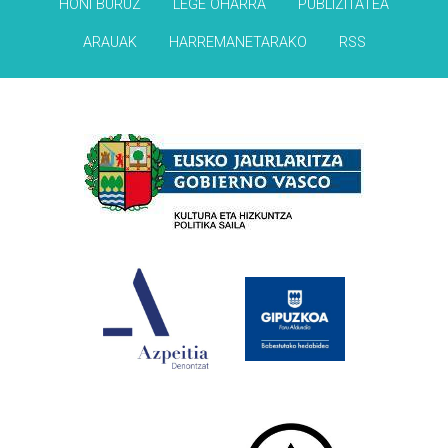
HONI BURUZ
LEGE OHARRA
PUBLIZITATEA
ARAUAK
HARREMANETARAKO
RSS
Babesleak