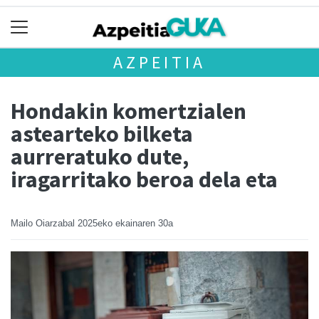
AZPEITIA
Hondakin komertzialen
astearteko bilketa
aurreratuko dute,
iragarritako beroa dela eta
Mailo Oiarzabal
2025eko ekainaren 30a