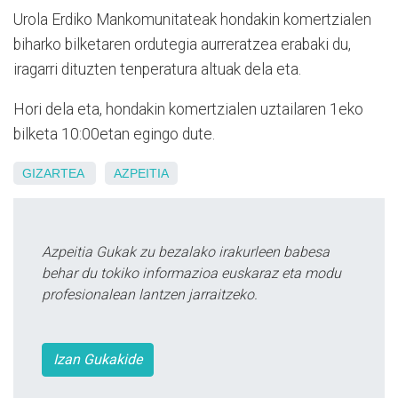
Urola Erdiko Mankomunitateak hondakin komertzialen
biharko bilketaren ordutegia aurreratzea erabaki du,
iragarri dituzten tenperatura altuak dela eta.
Hori dela eta, hondakin komertzialen uztailaren 1eko
bilketa 10:00etan egingo dute.
GIZARTEA
AZPEITIA
Azpeitia Gukak zu bezalako irakurleen babesa
behar du tokiko informazioa euskaraz eta modu
profesionalean lantzen jarraitzeko.
Izan Gukakide