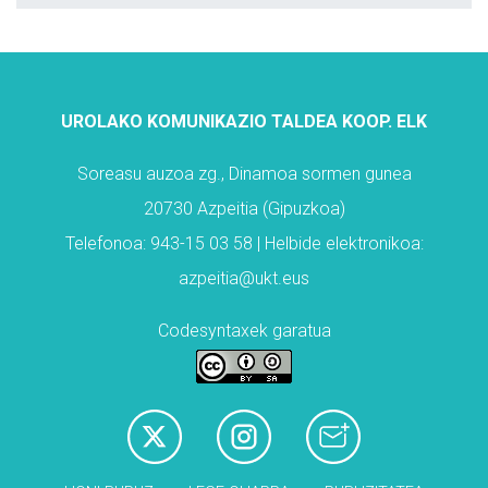
UROLAKO KOMUNIKAZIO TALDEA KOOP. ELK
Soreasu auzoa zg., Dinamoa sormen gunea
20730 Azpeitia (Gipuzkoa)
Telefonoa: 943-15 03 58 | Helbide elektronikoa:
azpeitia@ukt.eus
Codesyntaxek garatua