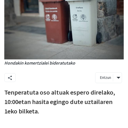
Hondakin komertzialei bideratutako
Entzun
Tenperatuta oso altuak espero direlako,
10:00etan hasita egingo dute uztailaren
1eko bilketa.