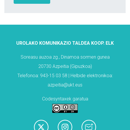
UROLAKO KOMUNIKAZIO TALDEA KOOP. ELK
Soreasu auzoa zg., Dinamoa sormen gunea
20730 Azpeitia (Gipuzkoa)
Telefonoa: 943-15 03 58 | Helbide elektronikoa:
azpeitia@ukt.eus
Codesyntaxek garatua