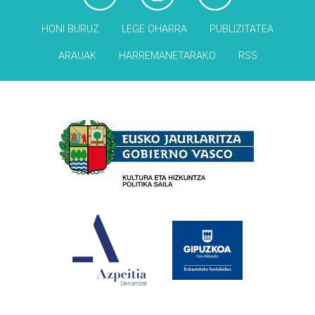
HONI BURUZ
LEGE OHARRA
PUBLIZITATEA
ARAUAK
HARREMANETARAKO
RSS
Babesleak