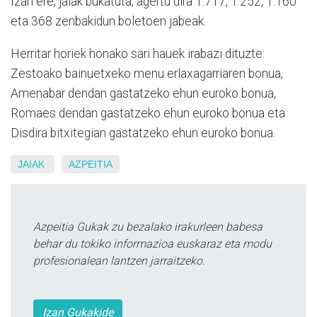
Izan ere, jaiak bukatuta, agertu dira 1.717, 1.252, 1.160
eta 368 zenbakidun boletoen jabeak.
Herritar horiek honako sari hauek irabazi dituzte:
Zestoako bainuetxeko menu erlaxagarriaren bonua,
Amenabar dendan gastatzeko ehun euroko bonua,
Romaes dendan gastatzeko ehun euroko bonua eta
Disdira bitxitegian gastatzeko ehun euroko bonua.
JAIAK
AZPEITIA
Azpeitia Gukak zu bezalako irakurleen babesa
behar du tokiko informazioa euskaraz eta modu
profesionalean lantzen jarraitzeko.
Izan Gukakide