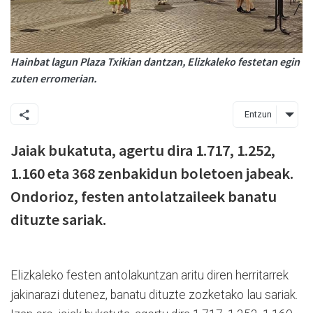
Hainbat lagun Plaza Txikian dantzan, Elizkaleko festetan egin
zuten erromerian.
Entzun
Jaiak bukatuta, agertu dira 1.717, 1.252,
1.160 eta 368 zenbakidun boletoen jabeak.
Ondorioz, festen antolatzaileek banatu
dituzte sariak.
Elizkaleko festen antolakuntzan aritu diren herritarrek
jakinarazi dutenez, banatu dituzte zozketako lau sariak.