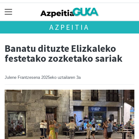
AZPEITIA
Banatu dituzte Elizkaleko
festetako zozketako sariak
Julene Frantzesena
2025eko uztailaren 3a