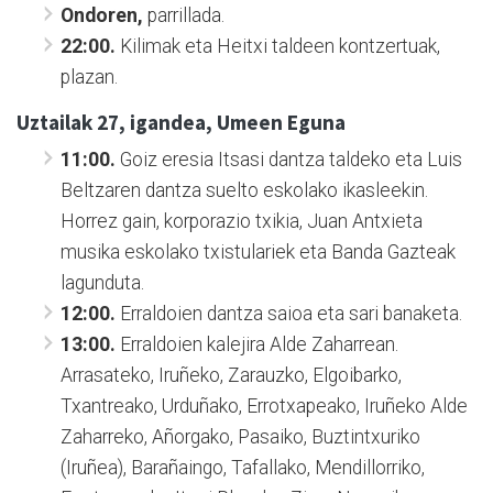
Ondoren,
parrillada.
22:00.
Kilimak eta Heitxi taldeen kontzertuak,
plazan.
Uztailak 27, igandea, Umeen Eguna
11:00.
Goiz eresia Itsasi dantza taldeko eta Luis
Beltzaren dantza suelto eskolako ikasleekin.
Horrez gain, korporazio txikia, Juan Antxieta
musika eskolako txistulariek eta Banda Gazteak
lagunduta.
12:00.
Erraldoien dantza saioa eta sari banaketa.
13:00.
Erraldoien kalejira Alde Zaharrean.
Arrasateko, Iruñeko, Zarauzko, Elgoibarko,
Txantreako, Urduñako, Errotxapeako, Iruñeko Alde
Zaharreko, Añorgako, Pasaiko, Buztintxuriko
(Iruñea), Barañaingo, Tafallako, Mendillorriko,