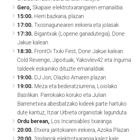
Gero,
Skapaie elektrotxarangaren emanaldia.
15:00.
Herri bazkaria, plazan.
17:00.
Txosnagunearen irekiera eta jolasak.
17:30.
Bigantxak (Lopene ganadutegia), Done
Jakue kalean.
18:30.
FrontOi Txiki Fest, Done Jakue kalean.
Cold Revenge, Jipoituak, Yakovlev42 eta Inguma
taldeek eskainiko dituzte emanaldiak.
19:00.
DJ Jon, Olazko Amaren plazan.
19:00.
Meza eta bederatziurrena, Loiolako
Basilikan. Parrokiako koruko eta Julian
Barrenetxea abesbatzako kideek parte hartuko
dute kantuz, Itziar Urbieta organistak lagunduta.
Ordu berean,
Los Incansables txaranga.
20:00.
Etxera jantokiaren irekiera, Azoka Plazan.
20:00.
3Indarrok elektrotxaranga kalez kale.