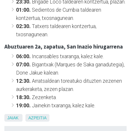
23:30.
Brigade Loco taldearen kontzertua, plazan.
01:00.
Sedientos de Cumbia taldearen
kontzertua, txosnagunean.
02:30.
Tatxers taldearen kontzertua,
txosnagunean.
Abuztuaren 2a, zapatua, San Inazio hirugarrena
06:00.
Incansables txaranga, kalez kale.
07:00.
Bigantxak (Marques de Saka ganadutegia),
Done Jakue kalean.
12:30.
Arratsaldean toreatuko dituzten zezenen
aurkeraketa, zezen plazan.
18:30.
Zezenketa.
19:00.
Jainekin txaranga, kalez kale.
JAIAK
AZPEITIA