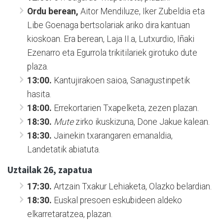
Ordu berean,
Aitor Mendiluze, Iker Zubeldia eta
Libe Goenaga bertsolariak ariko dira kantuan
kioskoan. Era berean, Laja II.a, Lutxurdio, Iñaki
Ezenarro eta Egurrola trikitilariek girotuko dute
plaza.
13:00.
Kantujirakoen saioa, Sanagustinpetik
hasita.
18:00.
Errekortarien Txapelketa, zezen plazan.
18:30.
Mute
zirko ikuskizuna, Done Jakue kalean.
18:30.
Jainekin txarangaren emanaldia,
Landetatik abiatuta.
Uztailak 26, zapatua
17:30.
Artzain Txakur Lehiaketa, Olazko belardian.
18:30.
Euskal presoen eskubideen aldeko
elkarretaratzea, plazan.