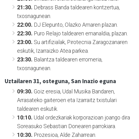
21:30.
Debrass Banda taldearen kontzertua,
txosnagunean.
22:00.
DJ Elepunto, Olazko Amaren plazan.
22:30.
Puro Relajo taldearen emanaldia, plazan.
23:00.
Su artifizialak, Pirotecnia Zaragozanaren
eskutik, Izarraizko Atea parkea.
23:30.
Balantza taldearen erromeria,
txosnagunean.
Uztailaren 31, osteguna, San Inazio eguna
09:30.
Goiz eresia, Udal Musika Bandaren,
Arrasateko gaiteroen eta Izarraitz txistulari
taldearen eskutik.
10:10.
Udal ordezkariak korporazioan joango dira
Soreasuko Sebastian Donearen parrokiara.
10:30.
Prozesioa, Alde Zaharrean.