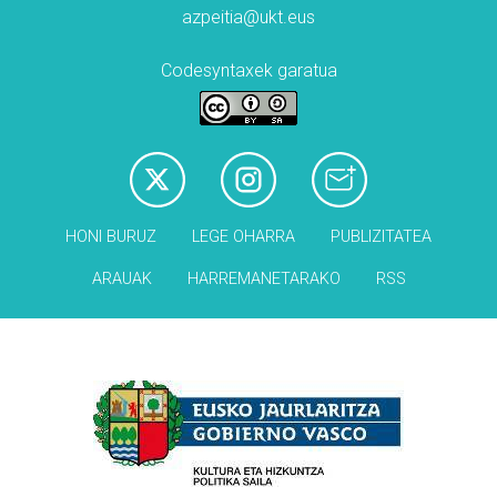
azpeitia@ukt.eus
Codesyntaxek garatua
HONI BURUZ
LEGE OHARRA
PUBLIZITATEA
ARAUAK
HARREMANETARAKO
RSS
Babesleak