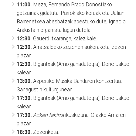
11:00.
Meza, Fernando Prado Donostiako
gotzainak gidatuta. Parrokiako koruak eta Julian
Barrenetxea abesbatzak abestuko dute, Ignacio
Arakistain organista lagun dutela.
12:30.
Gauerdi txaranga, kalez kale.
12:30.
Arratsaldeko zezenen aukeraketa, zezen
plazan.
12:30.
Bigantxak (Arno ganadutegia), Done Jakue
kalean.
13:00.
Azpeitiko Musika Bandaren kontzertua,
Sanagustin kulturgunean.
17:30.
Bigantxak (Arno ganadutegia), Done Jakue
kalean.
17:30.
Azken fakirra
ikuskizuna, Olazko Amaren
plazan.
18:30.
Zezenketa.