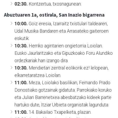
02:30.
Kontzertua, txosnagunean.
Abuztuaren 1a, ostirala, San Inazio bigarrena
10:00.
Goiz eresia, Izarraitz txistulari taldearen,
Udal Musika Bandaren eta Arrasateko gaiteroen
eskutik.
10:30.
Herriko agintarien ongietorria Loiolan.
Eusko Jaurlaritzako eta Gipuzkoako Foru Alundiko
ordezkariak han izango dira.
10:30.
Mendietan zentral eolikorik ez! lelopean,
elkarretaratzea Loiolan.
11:00.
Meza, Loiolako basilikan, Fernando Prado
Donostiako gotzainak gidatuta. Parrokiako koruko
eta Julian Barrenetxea abesbatzako kideek parte
hartuko dute, Itziar Urbieta organistak lagunduta.
11:00.
14. Bakailao Txapelketa, plazan.