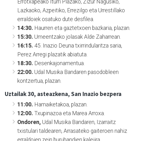
Errotxapeako Iturri Plazako, Zizur Nagusiko,
Lazkaoko, Azpeitiko, Errezilgo eta Urrestillako
erraldoiek osatuko dute desfilea.
14:30.
Haurren eta gaztetxoen bazkaria, plazan.
15:30.
Umeentzako jolasak Alde Zaharrean.
16:15.
45. Inazio Deuna txirrindularitza saria,
Perez Arregi plazatik abiatuta.
18:30.
Desenkajonamentua.
22:00.
Udal Musika Bandaren pasodobleen
kontzertua, plazan.
Uztailak 30, asteazkena, San Inazio bezpera
11:00.
Hamaiketakoa, plazan.
12:00.
Txupinazoa eta Marea Arroxa.
Ondoren,
Udal Musika Bandaren, Izarraitz
txistulari taldearen, Arrasateko gaiteroen nahiz
erraldoien zein buruhandien kalejira.