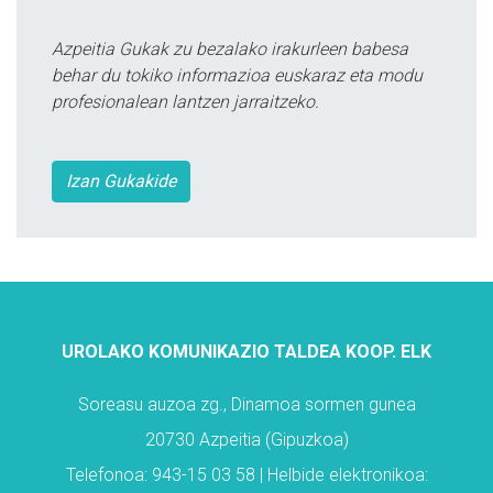
Azpeitia Gukak zu bezalako irakurleen babesa
behar du tokiko informazioa euskaraz eta modu
profesionalean lantzen jarraitzeko.
Izan Gukakide
UROLAKO KOMUNIKAZIO TALDEA KOOP. ELK
Soreasu auzoa zg., Dinamoa sormen gunea
20730 Azpeitia (Gipuzkoa)
Telefonoa: 943-15 03 58 | Helbide elektronikoa: