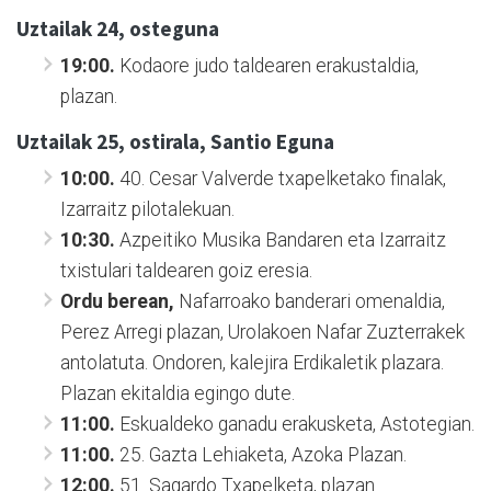
Uztailak 24, osteguna
19:00.
Kodaore judo taldearen erakustaldia,
plazan.
Uztailak 25, ostirala, Santio Eguna
10:00.
40. Cesar Valverde txapelketako finalak,
Izarraitz pilotalekuan.
10:30.
Azpeitiko Musika Bandaren eta Izarraitz
txistulari taldearen goiz eresia.
Ordu berean,
Nafarroako banderari omenaldia,
Perez Arregi plazan, Urolakoen Nafar Zuzterrakek
antolatuta. Ondoren, kalejira Erdikaletik plazara.
Plazan ekitaldia egingo dute.
11:00.
Eskualdeko ganadu erakusketa, Astotegian.
11:00.
25. Gazta Lehiaketa, Azoka Plazan.
12:00.
51. Sagardo Txapelketa, plazan.