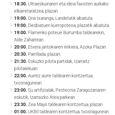
18:30.
Ultraeskuinaren eta ideia faxisten aurkako
elkarretaratzea, plazan.
19:00.
Oria txaranga, Landetatik abiatuta.
19:00.
Desbiatuen kuirropoteoa, plazatik abiatuta.
19:00.
Flamenko poteue Burrumba taldearekin,
Alde Zaharrean.
20:00.
Etxera jantokiaren irekiera, Azoka Plazan.
20:30.
Parrillada, plazan.
21:30.
Eskuzko pilota partidak, Izarraitz
pilotalekuan.
22:00.
Aurrez aurre taldearen kontzertua,
txosnagunean.
23:00.
Su artifizialak, Pirotecnia Zaragozanaren
eskutik, Izarraizko Atea parkean.
23:30.
Zea Mays taldearen kontzertua, plazan.
01:00.
UKBil taldearen kontzertua, txosnagunean.