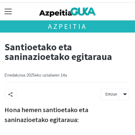
AZPEITIA
Santioetako eta
saninazioetako egitaraua
Erredakzioa
2025eko uztailaren 14a
Entzun
Hona hemen santioetako eta
saninazioetako egitaraua: