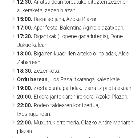
12:30.
Arratsaldean toreatuko dituzten zezenen
aukeraketa, zezen plazan.
15:00.
Bakailao jana, Azoka Plazan.
17:00.
Apar festa, Balentina Agirre plazatxoan.
17:30.
Bigantxak (Lopene ganadutegia), Done
Jakue kalean.
18:00.
Bigarren kuadrillen arteko olinpiadak, Alde
Zaharrean.
18:30.
Zezenketa.
Ordu berean,
Los Pasai txaranga, kalez kale.
19:00.
Zesta punta partidak, Izarraitz pilotalekuan.
20:00.
Etxera jantokiaren irekiera, Azoka Plazan.
22:00.
Rodeo taldearen kontzertua,
txosnagunean.
22:00.
Muxutruk erromeria, Olazko Andre Mariaren
plazan.