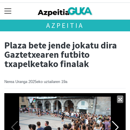
AZPEITIA
Plaza bete jende jokatu dira
Gaztetxearen futbito
txapelketako finalak
Nerea Uranga
2025eko uztailaren 19a