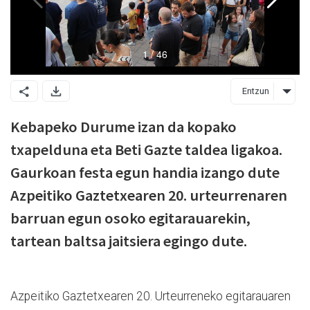
Entzun
Kebapeko Durume izan da kopako
txapelduna eta Beti Gazte taldea ligakoa.
Gaurkoan festa egun handia izango dute
Azpeitiko Gaztetxearen 20. urteurrenaren
barruan egun osoko egitarauarekin,
tartean baltsa jaitsiera egingo dute.
Azpeitiko Gaztetxearen 20. Urteurreneko egitarauaren