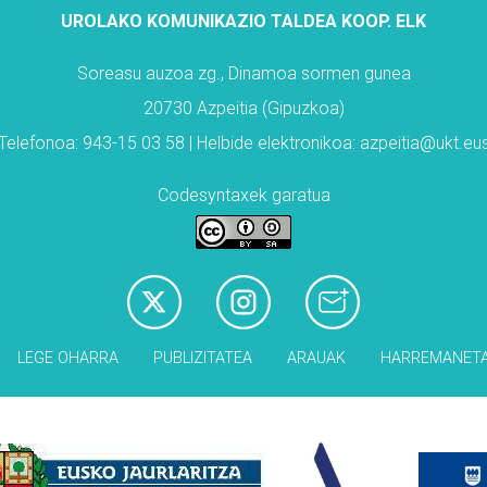
UROLAKO KOMUNIKAZIO TALDEA KOOP. ELK
Soreasu auzoa zg., Dinamoa sormen gunea
20730 Azpeitia (Gipuzkoa)
Telefonoa: 943-15 03 58 | Helbide elektronikoa: azpeitia@ukt.eu
Codesyntaxek garatua
LEGE OHARRA
PUBLIZITATEA
ARAUAK
HARREMANET
Babesleak