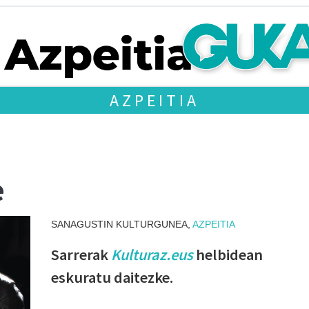
AZPEITIA
e
SANAGUSTIN KULTURGUNEA,
AZPEITIA
Sarrerak
Kulturaz.eus
helbidean
eskuratu daitezke.