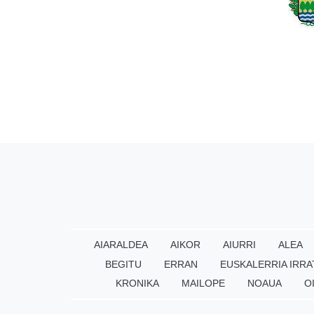
AIARALDEA
AIKOR
AIURRI
ALEA
BEGITU
ERRAN
EUSKALERRIA IRRA
KRONIKA
MAILOPE
NOAUA
O