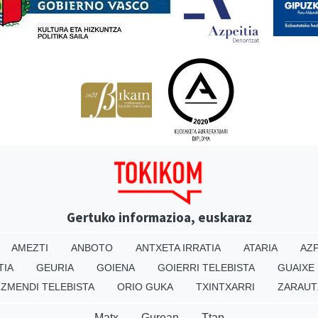
Gertuko informazioa, euskaraz
AMEZTI
ANBOTO
ANTXETA IRRATIA
ATARIA
AZP
TIA
GEURIA
GOIENA
GOIERRI TELEBISTA
GUAIXE
IZMENDI TELEBISTA
ORIO GUKA
TXINTXARRI
ZARAUT
Matx
Gurean
Ttap