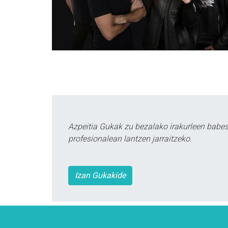
Azpeitia Gukak zu bezalako irakurleen babe
profesionalean lantzen jarraitzeko.
Izan Gukakide