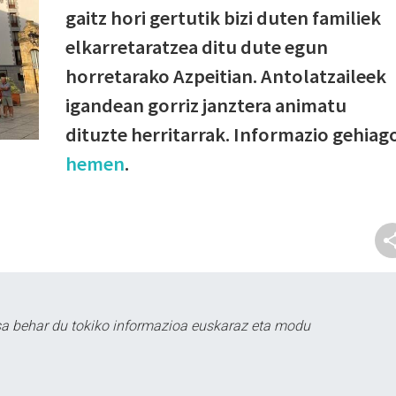
gaitz hori gertutik bizi duten familiek
elkarretaratzea ditu dute egun
horretarako Azpeitian. Antolatzaileek
igandean gorriz janztera animatu
dituzte herritarrak. Informazio gehiag
hemen
.
sa behar du tokiko informazioa euskaraz eta modu