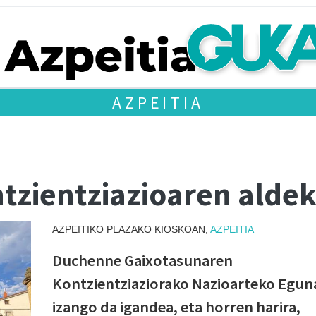
AZPEITIA
zientziazioaren aldek
AZPEITIKO PLAZAKO KIOSKOAN,
AZPEITIA
Duchenne Gaixotasunaren
Kontzientziaziorako Nazioarteko Egun
izango da igandea, eta horren harira,