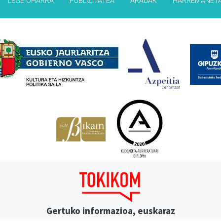
LEGE OHARRA
PUBLIZITATEA
ARAUAK
HARREMANET
Babesleak
Gertuko informazioa, euskaraz