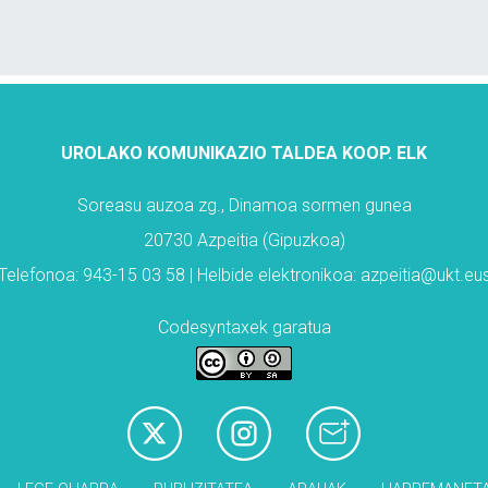
UROLAKO KOMUNIKAZIO TALDEA KOOP. ELK
Soreasu auzoa zg., Dinamoa sormen gunea
20730 Azpeitia (Gipuzkoa)
Telefonoa: 943-15 03 58 | Helbide elektronikoa: azpeitia@ukt.eu
Codesyntaxek garatua