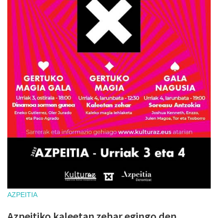
AZPEITIA
Azpeitiko kaleetan zehar egingo den