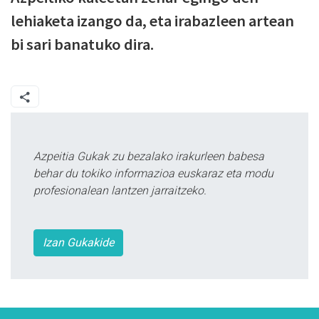
lehiaketa izango da, eta irabazleen artean
bi sari banatuko dira.
Azpeitia Gukak zu bezalako irakurleen babesa
behar du tokiko informazioa euskaraz eta modu
profesionalean lantzen jarraitzeko.
Izan Gukakide