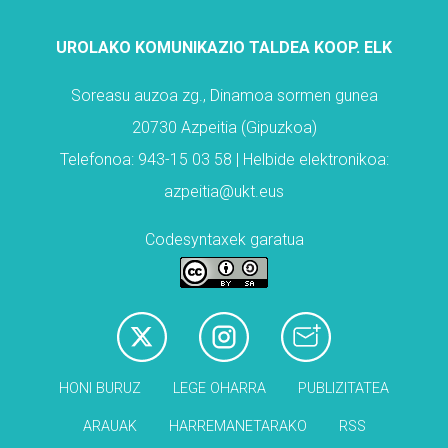
UROLAKO KOMUNIKAZIO TALDEA KOOP. ELK
Soreasu auzoa zg., Dinamoa sormen gunea
20730 Azpeitia (Gipuzkoa)
Telefonoa: 943-15 03 58 | Helbide elektronikoa:
azpeitia@ukt.eus
Codesyntaxek garatua
HONI BURUZ
LEGE OHARRA
PUBLIZITATEA
ARAUAK
HARREMANETARAKO
RSS