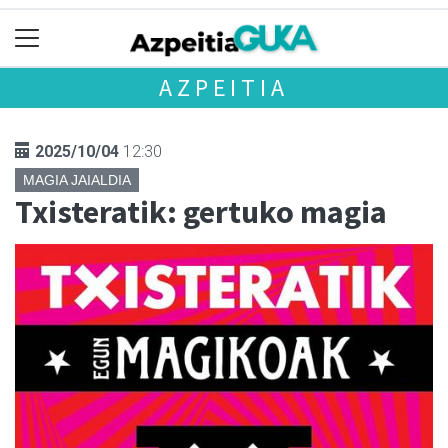
AZPEITIA
2025/10/04
12:30
MAGIA JAIALDIA
Txisteratik: gertuko magia