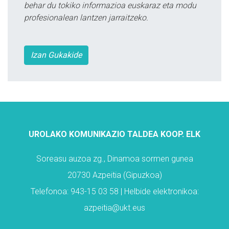
behar du tokiko informazioa euskaraz eta modu
profesionalean lantzen jarraitzeko.
Izan Gukakide
UROLAKO KOMUNIKAZIO TALDEA KOOP. ELK
Soreasu auzoa zg., Dinamoa sormen gunea
20730 Azpeitia (Gipuzkoa)
Telefonoa: 943-15 03 58 | Helbide elektronikoa:
azpeitia@ukt.eus