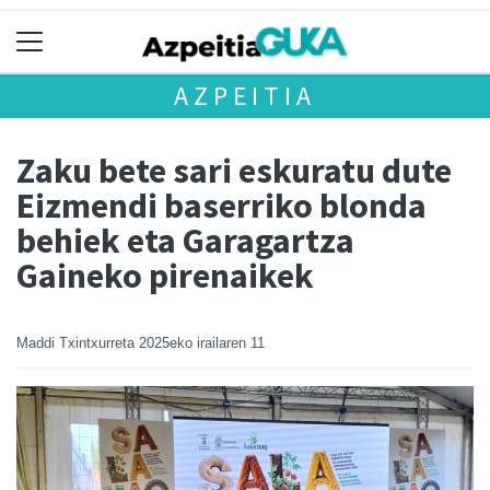
AZPEITIA
Zaku bete sari eskuratu dute
Eizmendi baserriko blonda
behiek eta Garagartza
Gaineko pirenaikek
Maddi Txintxurreta
2025eko irailaren 11