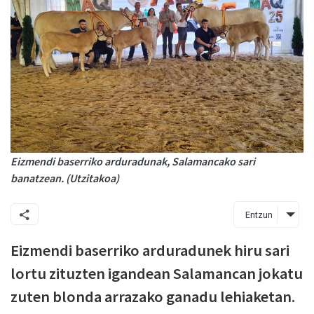
Eizmendi baserriko arduradunak, Salamancako sari
banatzean. (Utzitakoa)
Entzun
Eizmendi baserriko arduradunek hiru sari
lortu zituzten igandean Salamancan jokatu
zuten blonda arrazako ganadu lehiaketan.