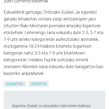
zuen Eizmendi baserriak.
Eskualdetik gertuago, Ordiziako Euskal Jai eguneko
ganadu lehiaketan, orotara zazpi aintzatespen jaso
zituzten Iñaki Alkortaren pirenaika arrazako bigantxek
eta behiek. Lehenengo saria eskuratu dute 2-3, 5-7 eta
7-9 urte arteko kategorietan aurkeztutako animaliek,
eta bigarrena 18-24 hilabete bitarteko bigantxen
kategorian nahiz 3-5 eta 7-9 urte bitartekoen
kategorietan. Halaber, hazitik sortutako emerik
onenaren Aberekin saria eskuratu dute Garagartza Gain
baserriko arduradunek.
GIZARTEA
AZPEITIA
Azpeitia Gukak zu bezalako irakurleen babesa