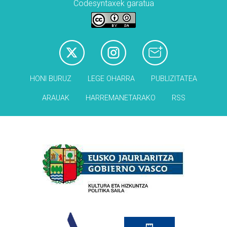
Codesyntaxek garatua
HONI BURUZ
LEGE OHARRA
PUBLIZITATEA
ARAUAK
HARREMANETARAKO
RSS
Babesleak