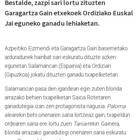
Bestalde, zazpi sari lortu zituzten
Garagartza Gain etxekoek Ordiziako Euskal
Jai eguneko ganadu lehiaketan.
Azpeitiko Eizmendi eta Garagartza Gain baserrietako
arduradunek hainbat sari eskuratu dituzte azken
egunetan Salamancan (Espainia) eta Ordizian
(Gipuzkoa) jokatu dituzten ganadu txapelketetan.
Salamancan pasa den igandean egin zuten blonda
arrazako behien txapelketan Saioa Rotetaren
ganadutegia izan zen protagonista nagusia.
Paloma
alearekin behi onenaren saria lortzeaz gain, txapeldun
ordearen saria ere lortu zuen
Tania
-rekin. Gainera,
blonda arrazako ganadutegi onenaren saria eskuratu