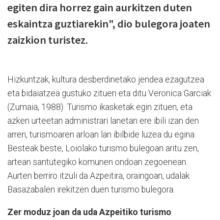
egiten dira horrez gain aurkitzen duten
eskaintza guztiarekin", dio bulegora joaten
zaizkion turistez.
Hizkuntzak, kultura desberdinetako jendea ezagutzea
eta bidaiatzea gustuko zituen eta ditu Veronica Garciak
(Zumaia, 1988). Turismo ikasketak egin zituen, eta
azken urteetan administrari lanetan ere ibili izan den
arren, turismoaren arloan lan ibilbide luzea du egina.
Besteak beste, Loiolako turismo bulegoan aritu zen,
artean santutegiko komunen ondoan zegoenean.
Aurten berriro itzuli da Azpeitira, oraingoan, udalak
Basazabalen irekitzen duen turismo bulegora.
Zer moduz joan da uda Azpeitiko turismo