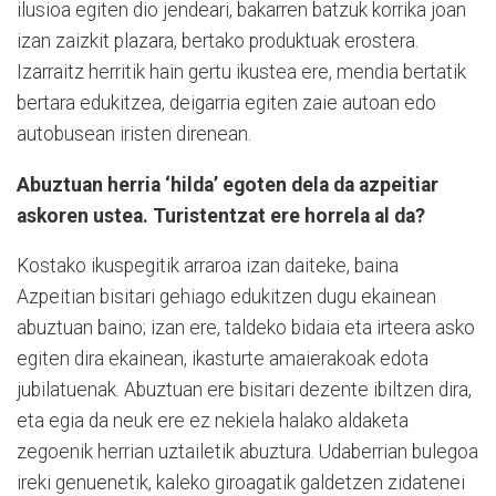
ilusioa egiten dio jendeari, bakarren batzuk korrika joan
izan zaizkit plazara, bertako produktuak erostera.
Izarraitz herritik hain gertu ikustea ere, mendia bertatik
bertara edukitzea, deigarria egiten zaie autoan edo
autobusean iristen direnean.
Abuztuan herria ‘hilda’ egoten dela da azpeitiar
askoren ustea. Turistentzat ere horrela al da?
Kostako ikuspegitik arraroa izan daiteke, baina
Azpeitian bisitari gehiago edukitzen dugu ekainean
abuztuan baino; izan ere, taldeko bidaia eta irteera asko
egiten dira ekainean, ikasturte amaierakoak edota
jubilatuenak. Abuztuan ere bisitari dezente ibiltzen dira,
eta egia da neuk ere ez nekiela halako aldaketa
zegoenik herrian uztailetik abuztura. Udaberrian bulegoa
ireki genuenetik, kaleko giroagatik galdetzen zidatenei