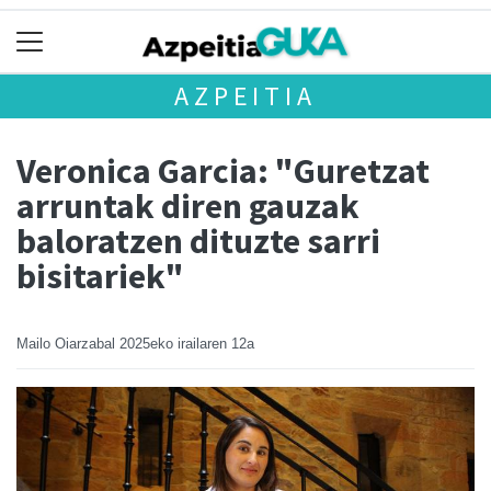
AZPEITIA
Veronica Garcia: "Guretzat
arruntak diren gauzak
baloratzen dituzte sarri
bisitariek"
Mailo Oiarzabal
2025eko irailaren 12a