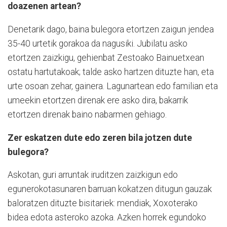
doazenen artean?
Denetarik dago, baina bulegora etortzen zaigun jendea
35-40 urtetik gorakoa da nagusiki. Jubilatu asko
etortzen zaizkigu, gehienbat Zestoako Bainuetxean
ostatu hartutakoak; talde asko hartzen dituzte han, eta
urte osoan zehar, gainera. Lagunartean edo familian eta
umeekin etortzen direnak ere asko dira, bakarrik
etortzen direnak baino nabarmen gehiago.
Zer eskatzen dute edo zeren bila jotzen dute
bulegora?
Askotan, guri arruntak iruditzen zaizkigun edo
egunerokotasunaren barruan kokatzen ditugun gauzak
baloratzen dituzte bisitariek: mendiak, Xoxoterako
bidea edota asteroko azoka. Azken horrek egundoko