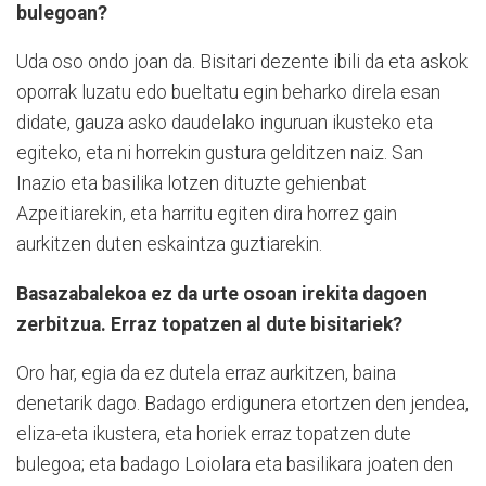
bulegoan?
Uda oso ondo joan da. Bisitari dezente ibili da eta askok
oporrak luzatu edo bueltatu egin beharko direla esan
didate, gauza asko daudelako inguruan ikusteko eta
egiteko, eta ni horrekin gustura gelditzen naiz. San
Inazio eta basilika lotzen dituzte gehienbat
Azpeitiarekin, eta harritu egiten dira horrez gain
aurkitzen duten eskaintza guztiarekin.
Basazabalekoa ez da urte osoan irekita dagoen
zerbitzua. Erraz topatzen al dute bisitariek?
Oro har, egia da ez dutela erraz aurkitzen, baina
denetarik dago. Badago erdigunera etortzen den jendea,
eliza-eta ikustera, eta horiek erraz topatzen dute
bulegoa; eta badago Loiolara eta basilikara joaten den