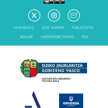
HONI BURUZ
LEGE OHARRA
PUBLIZITATEA
ARAUAK
HARREMANETARAKO
RSS
Babesleak