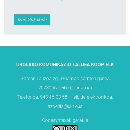
Izan Gukakide
UROLAKO KOMUNIKAZIO TALDEA KOOP. ELK
Soreasu auzoa zg., Dinamoa sormen gunea
20730 Azpeitia (Gipuzkoa)
Telefonoa: 943-15 03 58 | Helbide elektronikoa:
azpeitia@ukt.eus
Codesyntaxek garatua