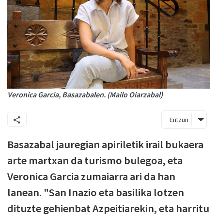
Veronica Garcia, Basazabalen. (Mailo Oiarzabal)
Entzun
Basazabal jauregian apiriletik irail bukaera
arte martxan da turismo bulegoa, eta
Veronica Garcia zumaiarra ari da han
lanean. "San Inazio eta basilika lotzen
dituzte gehienbat Azpeitiarekin, eta harritu