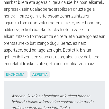
hainbat bilera eta agerraldi gela daude; hainbat elkartek,
enpresak zein udalak berak erabiltzen dituzte gela
horiek. Horrez gain, urte osoan zehar zaintzaren
inguruko formakuntzak ematen dituzte; aste honetan,
adibidez, eskola bateko ikasleak etorri zaizkigu
elkarbizitzako formakuntza egitera, eta hurrengo astean
prentsaurreko bat izango dugu. Beraz, ez naiz
aspertzen, beti baitago zer egin. Bestetik, bisitari
gehien ibiltzen den sasoian, udan, alegia, ez da bilera
edo ekitaldi asko izaten, eta ondo moldatzen naiz.
EKONOMIA
AZPEITIA
Azpeitia Gukak zu bezalako irakurleen babesa
behar du tokiko informazioa euskaraz eta modu
profesionalean lantzen jarraitzeko.