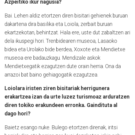
Azpeitiko ikur nagusia?
Bai. Lehen aldiz etortzen diren bisitari gehienek buruan
dakartena dira basilika eta Loiola, zerbait buruan
ekartzekotan, behintzat. Hala ere, uste dut zabaltzen ari
dela ikuspegi hori. Trenbidearen museoa, Lasaoko
bidea eta Urolako bide berdea, Xoxote eta Mendietxe
museoa ere badauzkagu. Mendizale askok
Mendietxegatik ezagutzen dute orain herria. Ona da
arrazoi bat baino gehiagogatik ezagutzea.
Loiolara iristen ziren bisitariak herrigunera
erakartzea izan da urte luzez turismoaz arduratzen
diren tokiko erakundeen erronka. Gaindituta al
dago hori?
Baietz esango nuke. Bulego etortzen direnak, iritsi