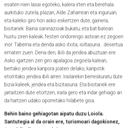
esaten nien lasai egoteko, kalera irten eta berehala
aurkituko zutela, plazan, Alde Zaharrean eta inguruan;
eta kaleko giro hori asko eskertzen dute, gainera,
bisitariek. Baina saninazioak bukatu, eta bat-batean
hustu ziren kaleak; festen ondorengo astean ez zegoen
inor. Taberna eta denda asko itxita, isiltasuna... desertua
ematen zuen. Dena den, ibili da jendea abuztuan ere.
Asko igartzen zen giro apalagoa zegoela kalean,
bertako jendea kanpora joaten delako, kanpotik
etorritako jendea ibili arren. Irailarekin berreskuratu dute
bizia kaleek, jendea eta bizitasuna. Eta bisitariek ere
jarraitzen dute etortzen, iraila gero eta indar gehiago ari
da hartzen udako oporretako hilabete gisa.
Behin baino gehiagotan aipatu duzu Loiola.
Santutegia al da orain ere, turismoari dagokionez,