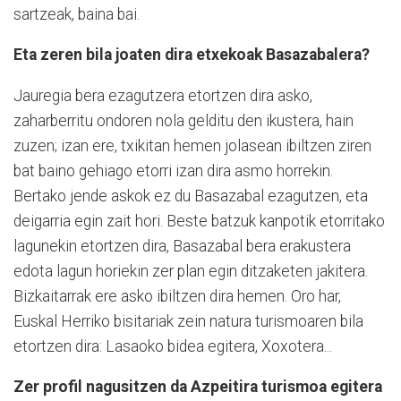
sartzeak, baina bai.
Eta zeren bila joaten dira etxekoak Basazabalera?
Jauregia bera ezagutzera etortzen dira asko,
zaharberritu ondoren nola gelditu den ikustera, hain
zuzen; izan ere, txikitan hemen jolasean ibiltzen ziren
bat baino gehiago etorri izan dira asmo horrekin.
Bertako jende askok ez du Basazabal ezagutzen, eta
deigarria egin zait hori. Beste batzuk kanpotik etorritako
lagunekin etortzen dira, Basazabal bera erakustera
edota lagun horiekin zer plan egin ditzaketen jakitera.
Bizkaitarrak ere asko ibiltzen dira hemen. Oro har,
Euskal Herriko bisitariak zein natura turismoaren bila
etortzen dira: Lasaoko bidea egitera, Xoxotera...
Zer profil nagusitzen da Azpeitira turismoa egitera