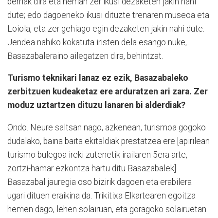
berriak dira eta herrian zer ikusi dezaketen jakin nahi
dute; edo dagoeneko ikusi dituzte trenaren museoa eta
Loiola, eta zer gehiago egin dezaketen jakin nahi dute.
Jendea nahiko kokatuta iristen dela esango nuke,
Basazabaleraino ailegatzen dira, behintzat.
Turismo teknikari lanaz ez ezik, Basazabaleko
zerbitzuen kudeaketaz ere arduratzen ari zara. Zer
moduz uztartzen dituzu lanaren bi alderdiak?
Ondo. Neure saltsan nago, azkenean, turismoa gogoko
dudalako, baina baita ekitaldiak prestatzea ere [apirilean
turismo bulegoa ireki zutenetik irailaren 5era arte,
zortzi-hamar ezkontza hartu ditu Basazabalek].
Basazabal jauregia oso bizirik dagoen eta erabilera
ugari dituen eraikina da. Trikitixa Elkartearen egoitza
hemen dago, lehen solairuan, eta goragoko solairuetan