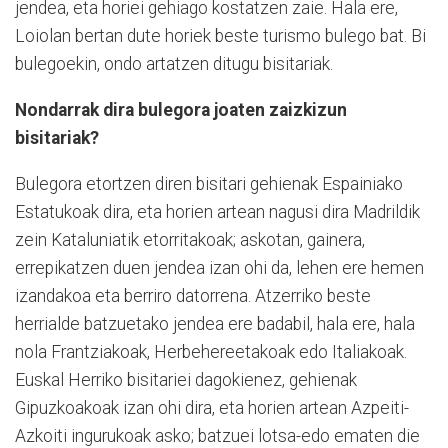
jendea, eta horiei gehiago kostatzen zaie. Hala ere,
Loiolan bertan dute horiek beste turismo bulego bat. Bi
bulegoekin, ondo artatzen ditugu bisitariak.
Nondarrak dira bulegora joaten zaizkizun
bisitariak?
Bulegora etortzen diren bisitari gehienak Espainiako
Estatukoak dira, eta horien artean nagusi dira Madrildik
zein Kataluniatik etorritakoak; askotan, gainera,
errepikatzen duen jendea izan ohi da, lehen ere hemen
izandakoa eta berriro datorrena. Atzerriko beste
herrialde batzuetako jendea ere badabil, hala ere, hala
nola Frantziakoak, Herbehereetakoak edo Italiakoak.
Euskal Herriko bisitariei dagokienez, gehienak
Gipuzkoakoak izan ohi dira, eta horien artean Azpeiti-
Azkoiti ingurukoak asko; batzuei lotsa-edo ematen die