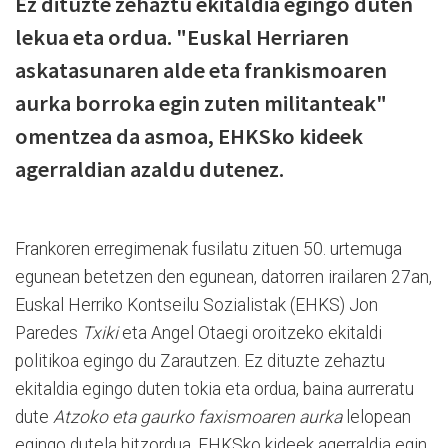
Ez dituzte zehaztu ekitaldia egingo duten
lekua eta ordua. "Euskal Herriaren
askatasunaren alde eta frankismoaren
aurka borroka egin zuten militanteak"
omentzea da asmoa, EHKSko kideek
agerraldian azaldu dutenez.
Frankoren erregimenak fusilatu zituen 50. urtemuga
egunean betetzen den egunean, datorren irailaren 27an,
Euskal Herriko Kontseilu Sozialistak (EHKS) Jon
Paredes
Txiki
eta Angel Otaegi oroitzeko ekitaldi
politikoa egingo du Zarautzen. Ez dituzte zehaztu
ekitaldia egingo duten tokia eta ordua, baina aurreratu
dute
Atzoko eta gaurko faxismoaren aurka
lelopean
egingo dutela hitzordua. EHKSko kideek agerraldia egin