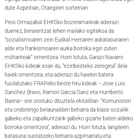
dute Azpeitian, Otaegiren sorterrian.
Peio Ormazabal EHKSko bozeramaileak adierazi
duenez, beraientzat lehen mailako egitekoa da
"sozialismoaren zein Euskal Herriaren askatasunaren
alde eta frankismoaren aurka borroka egin zuten
militanteak" omentzea. Horri lotuta, Garazi Navarro
EHKSko kideak esan du, "ezinbesteko zeregina" dela
haiek omentzea, eta adierazi du haiekin batera
fusilatutako FRAPeko beste hiru kideak –Jose Luis
Sanchez Bravo, Ramon Garcia Sanz eta Humberto
Baena– ere oroituko dituztela ekitaldian. "Komunisten
eta ondorengo belaunaldien beharra da klase sozialik
gabeko eta zapalkuntzarik gabeko gizarte baten aldeko
borroka omentzea", adierazi du. Horri lotuta, langileen
batasuna sustatzeko beharra azpimarratu eta