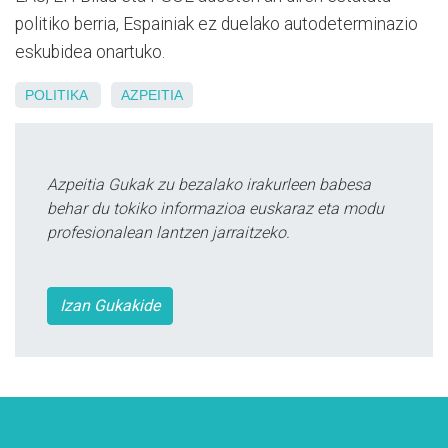
politiko berria, Espainiak ez duelako autodeterminazio
eskubidea onartuko.
POLITIKA
AZPEITIA
Azpeitia Gukak zu bezalako irakurleen babesa
behar du tokiko informazioa euskaraz eta modu
profesionalean lantzen jarraitzeko.
Izan Gukakide