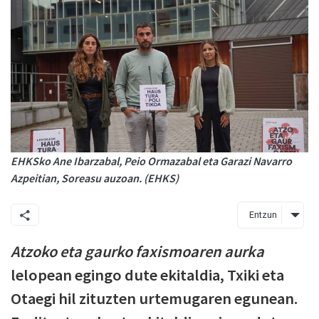
EHKSko Ane Ibarzabal, Peio Ormazabal eta Garazi Navarro
Azpeitian, Soreasu auzoan. (EHKS)
Entzun
Atzoko eta gaurko faxismoaren aurka
lelopean egingo dute ekitaldia, Txiki eta
Otaegi hil zituzten urtemugaren egunean.