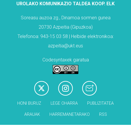
UROLAKO KOMUNIKAZIO TALDEA KOOP. ELK
Soreasu auzoa zg., Dinamoa sormen gunea
20730 Azpeitia (Gipuzkoa)
Telefonoa: 943-15 03 58 | Helbide elektronikoa:
azpeitia@ukt.eus
Codesyntaxek garatua
HONI BURUZ
LEGE OHARRA
PUBLIZITATEA
ARAUAK
HARREMANETARAKO
RSS