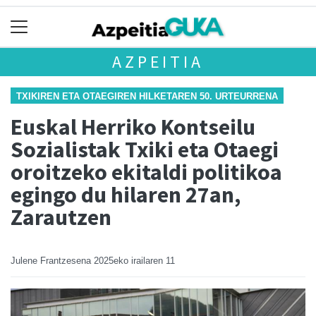
AZPEITIA
TXIKIREN ETA OTAEGIREN HILKETAREN 50. URTEURRENA
Euskal Herriko Kontseilu
Sozialistak Txiki eta Otaegi
oroitzeko ekitaldi politikoa
egingo du hilaren 27an,
Zarautzen
Julene Frantzesena
2025eko irailaren 11