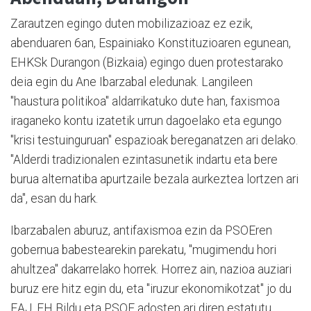
Zarautzen egingo duten mobilizazioaz ez ezik,
abenduaren 6an, Espainiako Konstituzioaren egunean,
EHKSk Durangon (Bizkaia) egingo duen protestarako
deia egin du Ane Ibarzabal eledunak. Langileen
"haustura politikoa" aldarrikatuko dute han, faxismoa
iraganeko kontu izatetik urrun dagoelako eta egungo
"krisi testuinguruan" espazioak bereganatzen ari delako.
"Alderdi tradizionalen ezintasunetik indartu eta bere
burua alternatiba apurtzaile bezala aurkeztea lortzen ari
da", esan du hark.
Ibarzabalen aburuz, antifaxismoa ezin da PSOEren
gobernua babestearekin parekatu, "mugimendu hori
ahultzea" dakarrelako horrek. Horrez ain, nazioa auziari
buruz ere hitz egin du, eta "iruzur ekonomikotzat" jo du
EAJ, EH Bildu eta PSOE adosten ari diren estatutu