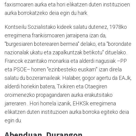
faxismoaren aurka eta hori elikatzen duten instituzioen
aurka borrokatzeko deia egin du hark.
Kontseilu Sozialistako kideek salatu dutenez, 1978ko
erregimena frankismoaren jarraipena izan da,
"burgesiaren boterearen bermea" delako, eta "borondate
nazionalak ukatu eta zapalkuntzak betikotu" dituelako.
Francok ezarritako monarkia eta alderdi nagusiak –PP
eta PSOE– horren "ezinbesteko euskarri" izan direla
salatu du bozeramaileak. Halaber, gogor agertu da EAJk,
alderdi horiekin batera, Txikiren eta Otaegiren
oroimenezko propagandaren aurka erakutsitako
jarreraren . Hori horrela izanik, EHKSk erregimena
elikatzen duten instituzioen aurka borroka egiteko deia
egin du.
Abenduan, Durangon