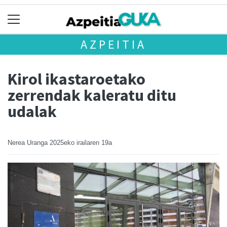
AZPEITIA
Kirol ikastaroetako
zerrendak kaleratu ditu
udalak
Nerea Uranga
2025eko irailaren 19a