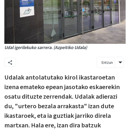
Udal igerilekuko sarrera. (Azpeitiko Udala)
Entzun
Udalak antolatutako kirol ikastaroetan
izena emateko epean jasotako eskaerekin
osatu dituzte zerrendak. Udalak adierazi
du, "urtero bezala arrakasta" izan dute
ikastaroek, eta ia guztiak jarriko direla
martxan. Hala ere, izan dira batzuk