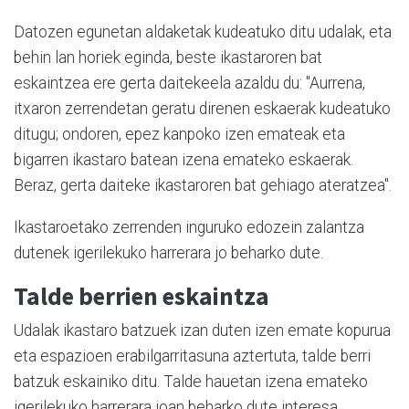
Datozen egunetan aldaketak kudeatuko ditu udalak, eta
behin lan horiek eginda, beste ikastaroren bat
eskaintzea ere gerta daitekeela azaldu du: "Aurrena,
itxaron zerrendetan geratu direnen eskaerak kudeatuko
ditugu; ondoren, epez kanpoko izen emateak eta
bigarren ikastaro batean izena emateko eskaerak.
Beraz, gerta daiteke ikastaroren bat gehiago ateratzea".
Ikastaroetako zerrenden inguruko edozein zalantza
dutenek igerilekuko harrerara jo beharko dute.
Talde berrien eskaintza
Udalak ikastaro batzuek izan duten izen emate kopurua
eta espazioen erabilgarritasuna aztertuta, talde berri
batzuk eskainiko ditu. Talde hauetan izena emateko
igerilekuko harrerara joan beharko dute interesa