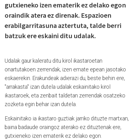
gutxieneko izen ematerik ez delako egon
oraindik atera ez direnak. Espazioen
erabilgarritasuna aztertuta, talde berri
batzuk ere eskaini ditu udalak.
Udalak gaur kaleratu ditu kirol ikastaroetan
onartutakoen zerrendak, izen emate epean jasotako
eskaerekin. Erakundeak adierazi du, b
este behin ere,
"arrakasta" izan dutela udalak eskainitako kirol
ikastaroek, eta zenbait taldetan zerrendak osatzeko
zozketa egin behar izan dutela.
Eskainitako ia
ikastaro guztiak jarriko dituzte martxan,
baina badaude oraingoz aterako ez dituztenak ere,
gutxieneko izen ematerik ez delako egon.