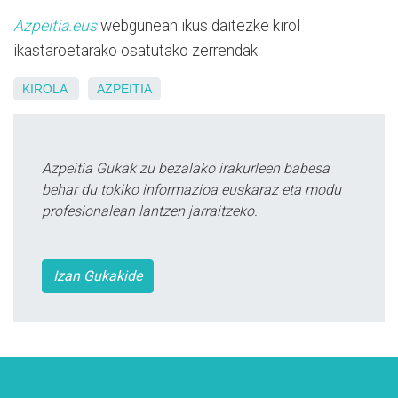
Azpeitia.eus
webgunean ikus daitezke kirol
ikastaroetarako osatutako zerrendak.
KIROLA
AZPEITIA
Azpeitia Gukak zu bezalako irakurleen babesa
behar du tokiko informazioa euskaraz eta modu
profesionalean lantzen jarraitzeko.
Izan Gukakide