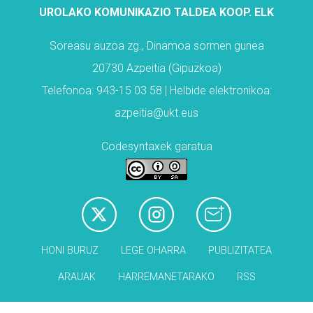
UROLAKO KOMUNIKAZIO TALDEA KOOP. ELK
Soreasu auzoa zg., Dinamoa sormen gunea
20730 Azpeitia (Gipuzkoa)
Telefonoa: 943-15 03 58 | Helbide elektronikoa:
azpeitia@ukt.eus
Codesyntaxek garatua
HONI BURUZ
LEGE OHARRA
PUBLIZITATEA
ARAUAK
HARREMANETARAKO
RSS