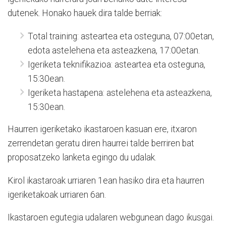
dutenek. Honako hauek dira talde berriak:
Total training: asteartea eta osteguna, 07:00etan,
edota astelehena eta asteazkena, 17:00etan.
Igeriketa teknifikazioa: asteartea eta osteguna,
15:30ean.
Igeriketa hastapena: astelehena eta asteazkena,
15:30ean.
Haurren igeriketako ikastaroen kasuan ere, itxaron
zerrendetan geratu diren haurrei talde berriren bat
proposatzeko lanketa egingo du udalak.
Kirol ikastaroak urriaren 1ean hasiko dira eta haurren
igeriketakoak urriaren 6an.
Ikastaroen egutegia udalaren webgunean dago ikusgai.