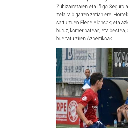
Zubizarretaren eta Iñigo Segurolar
zelaira bigarren zatian ere. Horre
sartu zuen Elene Alonsok; eta az
buruz, korner batean; eta bestea, a
bueltatu ziren Azpeitikoak.