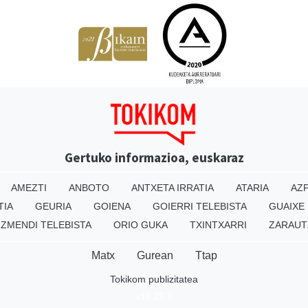
Gertuko informazioa, euskaraz
AMEZTI
ANBOTO
ANTXETA IRRATIA
ATARIA
AZP
TIA
GEURIA
GOIENA
GOIERRI TELEBISTA
GUAIXE
IZMENDI TELEBISTA
ORIO GUKA
TXINTXARRI
ZARAUT
Matx
Gurean
Ttap
Tokikom publizitatea
v16.25.0