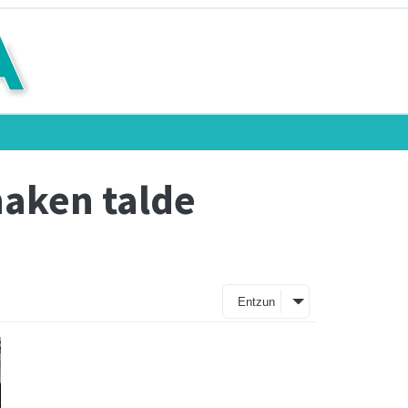
naken talde
Entzun