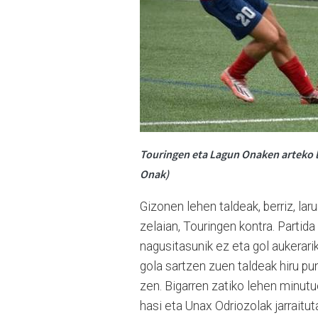
Touringen eta Lagun Onaken arteko la
Onak)
Gizonen lehen taldeak, berriz, lar
zelaian, Touringen kontra. Partida
nagusitasunik ez eta gol aukerari
gola sartzen zuen taldeak hiru pun
zen. Bigarren zatiko lehen minut
hasi eta Unax Odriozolak jarraitu