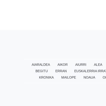
AIARALDEA
AIKOR
AIURRI
ALEA
BEGITU
ERRAN
EUSKALERRIA IRRA
KRONIKA
MAILOPE
NOAUA
O