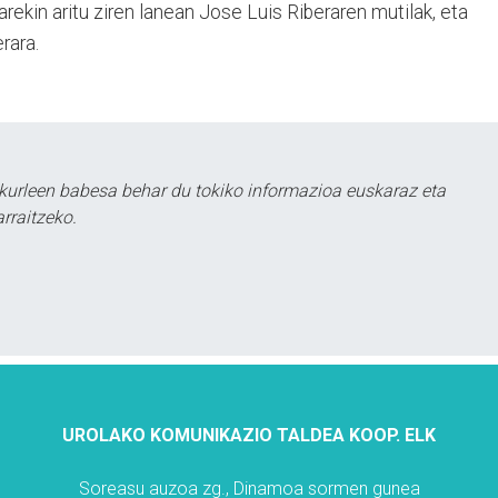
arekin aritu ziren lanean Jose Luis Riberaren mutilak, eta
erara.
kurleen babesa behar du tokiko informazioa euskaraz eta
rraitzeko.
UROLAKO KOMUNIKAZIO TALDEA KOOP. ELK
Soreasu auzoa zg., Dinamoa sormen gunea