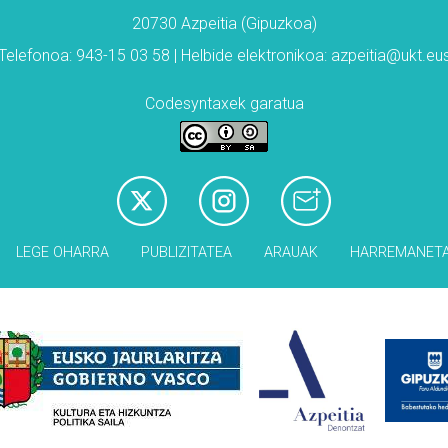
20730 Azpeitia (Gipuzkoa)
Telefonoa: 943-15 03 58 | Helbide elektronikoa: azpeitia@ukt.eu
Codesyntaxek garatua
LEGE OHARRA
PUBLIZITATEA
ARAUAK
HARREMANET
Babesleak