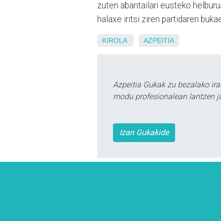
zuten abantailari eusteko helburu
halaxe iritsi ziren partidaren buka
KIROLA
AZPEITIA
Azpeitia Gukak zu bezalako ira
modu profesionalean lantzen ja
Izan Gukakide