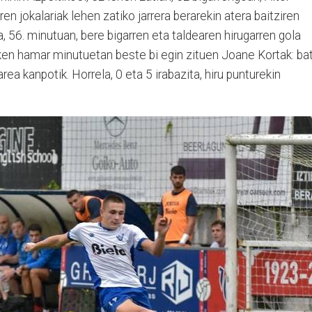
en jokalariak lehen zatiko jarrera berarekin atera baitziren
la, 56. minutuan, bere bigarren eta taldearen hirugarren gola
ken hamar minutuetan beste bi egin zituen Joane Kortak: bat
rea kanpotik. Horrela, 0 eta 5 irabazita, hiru punturekin