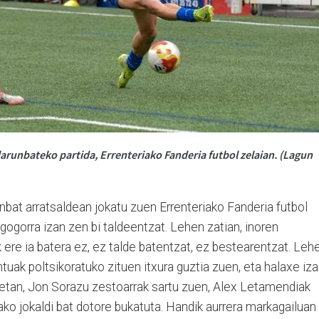
runbateko partida, Errenteriako Fanderia futbol zelaian. (Lagun
unbat arratsaldean jokatu zuen Errenteriako Fanderia futbol
 gogorra izan zen bi taldeentzat. Lehen zatian, inoren
k ere ia batera ez, ez talde batentzat, ez bestearentzat. Leh
tuak poltsikoratuko zituen itxura guztia zuen, eta halaxe iz
uetan, Jon Sorazu zestoarrak sartu zuen, Alex Letamendiak
tako jokaldi bat dotore bukatuta. Handik aurrera markagailuan