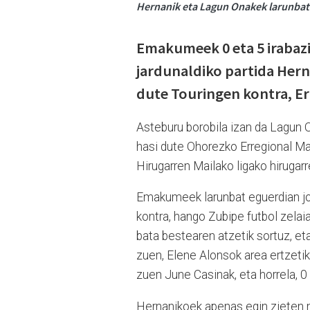
Hernanik eta Lagun Onakek larunbate
Emakumeek 0 eta 5 irabazi
jardunaldiko partida Herna
dute Touringen kontra, Er
Asteburu borobila izan da Lagun 
hasi dute Ohorezko Erregional Mai
Hirugarren Mailako ligako hirugarr
Emakumeek larunbat eguerdian jok
kontra, hango Zubipe futbol zelaia
bata bestearen atzetik sortuz, eta
zuen, Elene Alonsok area ertzetik
zuen June Casinak, eta horrela, 0 e
Hernanikoek apenas egin zieten mi