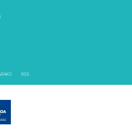
s
ARAKO
RSS