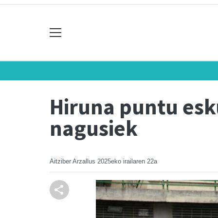
Hiruna puntu esk
nagusiek
Aitziber Arzallus
2025eko irailaren 22a