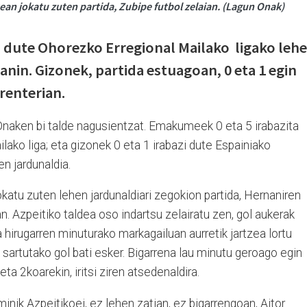
an jokatu zuten partida, Zubipe futbol zelaian. (Lagun Onak)
 dute Ohorezko Erregional Mailako ligako leh
nin. Gizonek, partida estuagoan, 0 eta 1 egin
renterian.
Onaken bi talde nagusientzat. Emakumeek 0 eta 5 irabazita
lako liga; eta gizonek 0 eta 1 irabazi dute Espainiako
en jardunaldia.
atu zuten lehen jardunaldiari zegokion partida, Hernaniren
n. Azpeitiko taldea oso indartsu zelairatu zen, gol aukerak
 hirugarren minuturako markagailuan aurretik jartzea lortu
 sartutako gol bati esker. Bigarrena lau minutu geroago egin
ta 2koarekin, iritsi ziren atsedenaldira.
nik Azpeitikoei, ez lehen zatian, ez bigarrengoan, Aitor