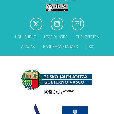
HONI BURUZ
LEGE OHARRA
PUBLIZITATEA
ARAUAK
HARREMANETARAKO
RSS
Babesleak