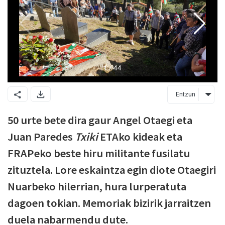
Entzun
50 urte bete dira gaur Angel Otaegi eta
Juan Paredes
Txiki
ETAko kideak eta
FRAPeko beste hiru militante fusilatu
zituztela. Lore eskaintza egin diote Otaegiri
Nuarbeko hilerrian, hura lurperatuta
dagoen tokian. Memoriak bizirik jarraitzen
duela nabarmendu dute.