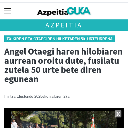
AZPEITIA
TXIKIREN ETA OTAEGIREN HILKETAREN 50. URTEURRENA
Angel Otaegi haren hilobiaren
aurrean oroitu dute, fusilatu
zutela 50 urte bete diren
egunean
Ihintza Elustondo
2025eko irailaren 27a