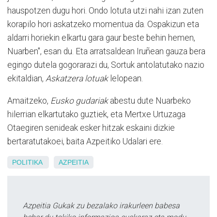
hauspotzen dugu hori. Ondo lotuta utzi nahi izan zuten
korapilo hori askatzeko momentua da. Ospakizun eta
aldarri horiekin elkartu gara gaur beste behin hemen,
Nuarben", esan du. Eta arratsaldean Iruñean gauza bera
egingo dutela gogorarazi du, Sortuk antolatutako nazio
ekitaldian,
Askatzera lotuak
lelopean.
Amaitzeko,
Eusko gudariak
abestu dute Nuarbeko
hilerrian elkartutako guztiek, eta Mertxe Urtuzaga
Otaegiren senideak esker hitzak eskaini dizkie
bertaratutakoei, baita Azpeitiko Udalari ere.
POLITIKA
AZPEITIA
Azpeitia Gukak zu bezalako irakurleen babesa