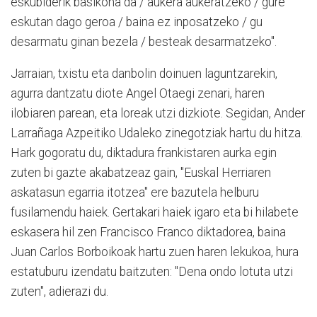
eskubiderik basikona da / aukera aukeratzeko / gure
eskutan dago geroa / baina ez inposatzeko / gu
desarmatu ginan bezela / besteak desarmatzeko".
Jarraian, txistu eta danbolin doinuen laguntzarekin,
agurra dantzatu diote Angel Otaegi zenari, haren
ilobiaren parean, eta loreak utzi dizkiote. Segidan, Ander
Larrañaga Azpeitiko Udaleko zinegotziak hartu du hitza.
Hark gogoratu du, diktadura frankistaren aurka egin
zuten bi gazte akabatzeaz gain, "Euskal Herriaren
askatasun egarria itotzea" ere bazutela helburu
fusilamendu haiek. Gertakari haiek igaro eta bi hilabete
eskasera hil zen Francisco Franco diktadorea, baina
Juan Carlos Borboikoak hartu zuen haren lekukoa, hura
estatuburu izendatu baitzuten: "Dena ondo lotuta utzi
zuten", adierazi du.