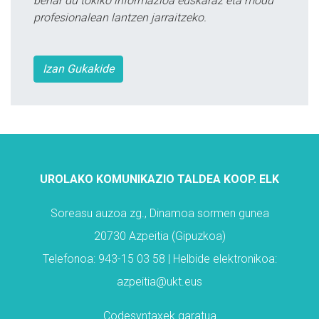
behar du tokiko informazioa euskaraz eta modu
profesionalean lantzen jarraitzeko.
Izan Gukakide
UROLAKO KOMUNIKAZIO TALDEA KOOP. ELK
Soreasu auzoa zg., Dinamoa sormen gunea
20730 Azpeitia (Gipuzkoa)
Telefonoa: 943-15 03 58 | Helbide elektronikoa:
azpeitia@ukt.eus
Codesyntaxek garatua