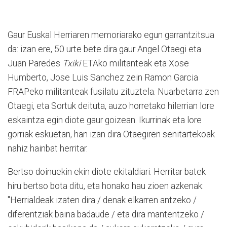
Gaur Euskal Herriaren memoriarako egun garrantzitsua
da: izan ere, 50 urte bete dira gaur Angel Otaegi eta
Juan Paredes
Txiki
ETAko militanteak eta Xose
Humberto, Jose Luis Sanchez zein Ramon Garcia
FRAPeko militanteak fusilatu zituztela. Nuarbetarra zen
Otaegi, eta Sortuk deituta, auzo horretako hilerrian lore
eskaintza egin diote gaur goizean. Ikurrinak eta lore
gorriak eskuetan, han izan dira Otaegiren senitartekoak
nahiz hainbat herritar.
Bertso doinuekin ekin diote ekitaldiari. Herritar batek
hiru bertso bota ditu, eta honako hau zioen azkenak:
"Herrialdeak izaten dira / denak elkarren antzeko /
diferentziak baina badaude / eta dira mantentzeko /