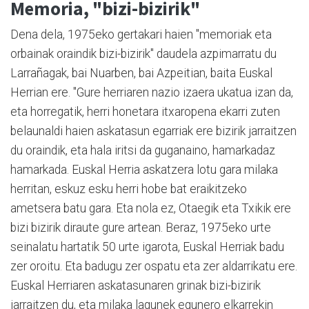
Memoria, "bizi-bizirik"
Dena dela, 1975eko gertakari haien "memoriak eta
orbainak oraindik bizi-bizirik" daudela azpimarratu du
Larrañagak, bai Nuarben, bai Azpeitian, baita Euskal
Herrian ere. "Gure herriaren nazio izaera ukatua izan da,
eta horregatik, herri honetara itxaropena ekarri zuten
belaunaldi haien askatasun egarriak ere bizirik jarraitzen
du oraindik, eta hala iritsi da guganaino, hamarkadaz
hamarkada. Euskal Herria askatzera lotu gara milaka
herritan, eskuz esku herri hobe bat eraikitzeko
ametsera batu gara. Eta nola ez, Otaegik eta Txikik ere
bizi bizirik diraute gure artean. Beraz, 1975eko urte
seinalatu hartatik 50 urte igarota, Euskal Herriak badu
zer oroitu. Eta badugu zer ospatu eta zer aldarrikatu ere.
Euskal Herriaren askatasunaren grinak bizi-bizirik
jarraitzen du, eta milaka lagunek egunero elkarrekin