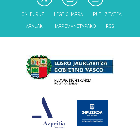
HONI BURUZ
LEGE OHARRA
PUBLIZITATEA
ARAUAK
HARREMANETARAKO
RSS
Babesleak