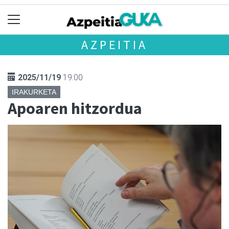
AZPEITIA
2025/11/19
19:00
IRAKURKETA
Apoaren hitzordua