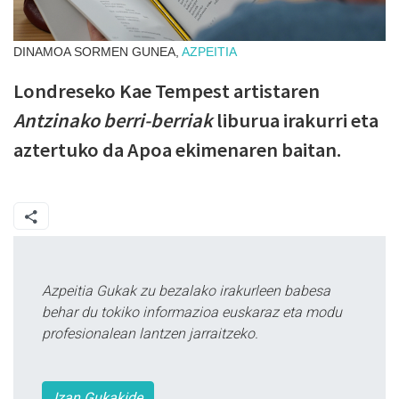
DINAMOA SORMEN GUNEA,
AZPEITIA
Londreseko Kae Tempest artistaren
Antzinako
berri-berriak
liburua irakurri eta
aztertuko da Apoa ekimenaren baitan.
Azpeitia Gukak zu bezalako irakurleen babesa
behar du tokiko informazioa euskaraz eta modu
profesionalean lantzen jarraitzeko.
Izan Gukakide