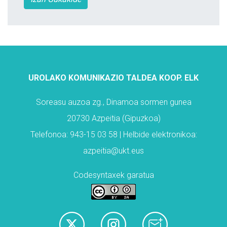
UROLAKO KOMUNIKAZIO TALDEA KOOP. ELK
Soreasu auzoa zg., Dinamoa sormen gunea
20730 Azpeitia (Gipuzkoa)
Telefonoa: 943-15 03 58 | Helbide elektronikoa:
azpeitia@ukt.eus
Codesyntaxek garatua