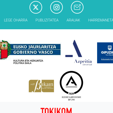
LEGE OHARRA
PUBLIZITATEA
ARAUAK
HARREMANET
Babesleak