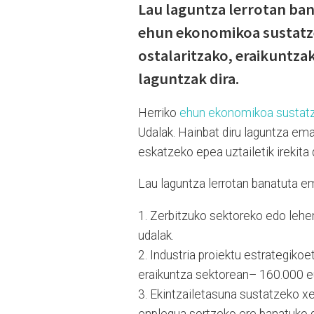
Lau laguntza lerrotan ba
ehun ekonomikoa sustatze
ostalaritzako, eraikuntzak
laguntzak dira.
Herriko
ehun ekonomikoa sustatz
Udalak. Hainbat diru laguntza ema
eskatzeko epea uztailetik irekita
Lau laguntza lerrotan banatuta e
1. Zerbitzuko sektoreko edo lehe
udalak.
2. Industria proiektu estrategikoe
eraikuntza sektorean– 160.000 e
3. Ekintzailetasuna sustatzeko xe
enplegua sortzeko ere banatuko di