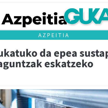
AZPEITIA
ukatuko da epea susta
aguntzak eskatzeko