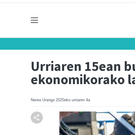
Urriaren 15ean b
ekonomikorako l
Nerea Uranga
2025eko urriaren 4a