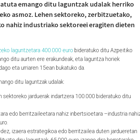
natuta emango ditu laguntzak udalak herriko
ko asmoz. Lehen sektoreko, zerbitzuetako,
o nahiz industriako sektoreei eragiten dieten
eko laguntzetara 400.000 euro
bideratuko ditu Azpeitiko
ngo ditu aurten ere erakundeak, eta laguntza horiek
 dago eta urriaren 15ean bukatuko da.
mango ditu laguntzak udalak:
n sektoreko jarduerak indartzera 100.000 bideratuko ditu
tara edo berritzaileetara nahiz inbertsioetara –industria nahi
uro.
dez, izaera estrategikoa edo berritzailea duten jardueretan
tuzte diru laguntzak. 65.000 euro izango dira horretarako.