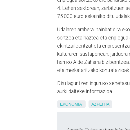
4. Lehen sektorean, zerbitzuen se
75.000 euro eskainiko ditu udalak
Udalaren arabera, hainbat dira e
sortzea eta haztea eta enplegua 
ekintzaileentzat eta enpresentzat
kulturaren sustapenean; jarduera 
herriko Alde Zaharra biziberritze
eta merkataritzako kontratazioak
Diru laguntzen inguruko xehetasu
aurki daiteke informazioa.
EKONOMIA
AZPEITIA
Azpeitia Gukak zu bezalako ira