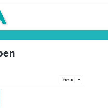
pen
Entzun