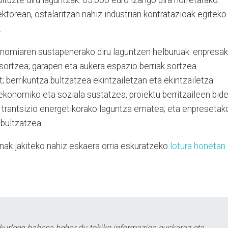
ktorean, ostalaritzan nahiz industrian kontratazioak egiteko
.
konomiaren sustapenerako diru laguntzen helburuak: enpresak
sortzea; garapen eta aukera espazio berriak sortzea
; berrikuntza bultzatzea ekintzailetzan eta ekintzailetza
ekonomiko eta soziala sustatzea, proiektu berritzaileen bide
a; trantsizio energetikorako laguntza ematea; eta enpresetak
 bultzatzea.
nak jakiteko nahiz eskaera orria eskuratzeko
lotura honetan
kurleen babesa behar du tokiko informazioa euskaraz eta