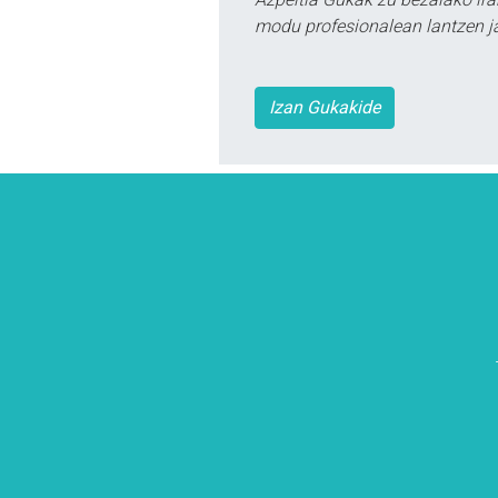
modu profesionalean lantzen ja
Izan Gukakide