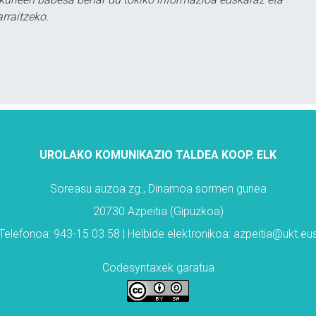
rraitzeko.
UROLAKO KOMUNIKAZIO TALDEA KOOP. ELK
Soreasu auzoa zg., Dinamoa sormen gunea
20730 Azpeitia (Gipuzkoa)
Telefonoa: 943-15 03 58 | Helbide elektronikoa: azpeitia@ukt.eu
Codesyntaxek garatua