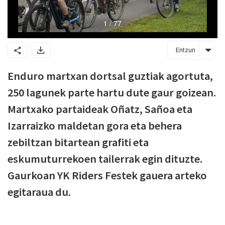
Entzun
Enduro martxan dortsal guztiak agortuta,
250 lagunek parte hartu dute gaur goizean.
Martxako partaideak Oñatz, Sañoa eta
Izarraizko maldetan gora eta behera
zebiltzan bitartean grafiti eta
eskumuturrekoen tailerrak egin dituzte.
Gaurkoan YK Riders Festek gauera arteko
egitaraua du.