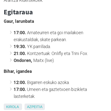
Arantza Ridersekoek.
Egitaraua
Gaur, larunbata
17:00.
Amateurren eta goi mailakoen
erakustaldiak, skate parkean.
19:30.
YK parrillada.
21:00.
Kontzertuak: Onlifly eta Trini Fox.
Ondoren,
Maitx (live).
Bihar, igandea
12:00.
Bigarren eskuko azoka.
17:00.
Umeen eta gaztetxoen bizikleta
lasterketak.
KIROLA
AZPEITIA