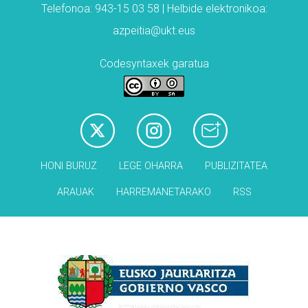
Telefonoa: 943-15 03 58 | Helbide elektronikoa:
azpeitia@ukt.eus
Codesyntaxek garatua
HONI BURUZ
LEGE OHARRA
PUBLIZITATEA
ARAUAK
HARREMANETARAKO
RSS
Babesleak