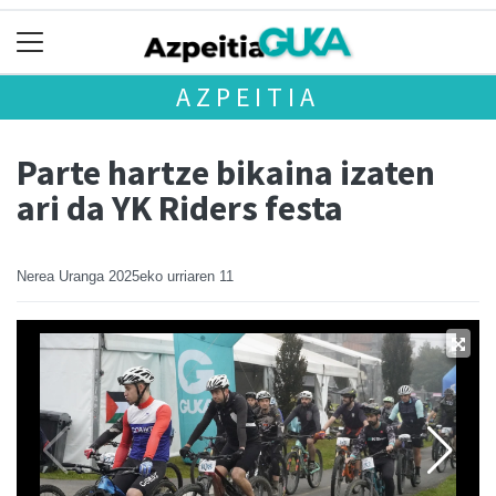
AZPEITIA
Parte hartze bikaina izaten
ari da YK Riders festa
Nerea Uranga
2025eko urriaren 11