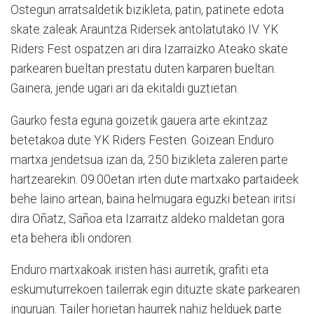
Ostegun arratsaldetik bizikleta, patin, patinete edota
skate zaleak Arauntza Ridersek antolatutako IV. YK
Riders Fest ospatzen ari dira Izarraizko Ateako skate
parkearen bueltan prestatu duten karparen bueltan.
Gainera, jende ugari ari da ekitaldi guztietan.
Gaurko festa eguna goizetik gauera arte ekintzaz
betetakoa dute YK Riders Festen. Goizean Enduro
martxa jendetsua izan da, 250 bizikleta zaleren parte
hartzearekin. 09:00etan irten dute martxako partaideek
behe laino artean, baina helmugara eguzki betean iritsi
dira Oñatz, Sañoa eta Izarraitz aldeko maldetan gora
eta behera ibli ondoren.
Enduro martxakoak iristen hasi aurretik, grafiti eta
eskumuturrekoen tailerrak egin dituzte skate parkearen
inguruan. Tailer horietan haurrek nahiz helduek parte