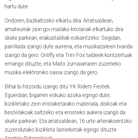
hartu dute.
Ondoren, bazkaltzeko elkartu dira. Arratsaldean,
amateurrak zein goi mailako kirolariak elkartuko dira
skate parkean, erakustaldiak eskaintzeko. Segidan,
parrillada izango dute aurrena, eta musikazaleen txanda
izango da gero: Onlifly eta Trini Fox taldeek kontzertuak
emango dituzte, eta Maitx zumaiarraren zuzeneko
musika elektroniko saioa izango da gero.
Bihar bi hitzordu izango ditu YK Riders Festek.
Eguerdian, bigarren eskuko azoka egingo dute;
bizikletako zein irristaketarako materiala, diskoak eta
bestelakoak saltzeko eta erosteko aukera izango da
skate parkean. Eta arratsaldean, 16 urte arterakoentzko
zuzendutako bizikleta lasterketak egingo dituzte