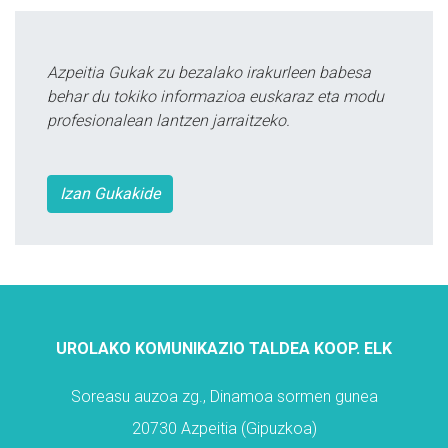
Azpeitia Gukak zu bezalako irakurleen babesa
behar du tokiko informazioa euskaraz eta modu
profesionalean lantzen jarraitzeko.
Izan Gukakide
UROLAKO KOMUNIKAZIO TALDEA KOOP. ELK
Soreasu auzoa zg., Dinamoa sormen gunea
20730 Azpeitia (Gipuzkoa)