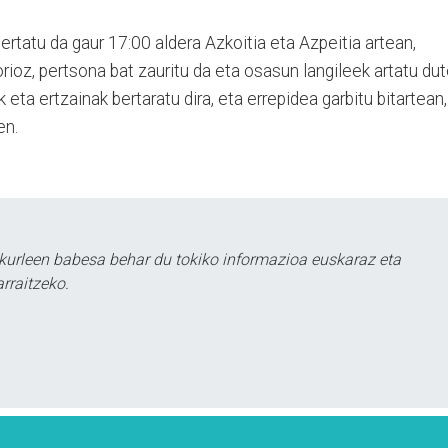
 gertatu da gaur 17:00 aldera Azkoitia eta Azpeitia artean,
rioz, pertsona bat zauritu da eta osasun langileek artatu dut
 eta ertzainak bertaratu dira, eta errepidea garbitu bitartean,
zen.
kurleen babesa behar du tokiko informazioa euskaraz eta
rraitzeko.