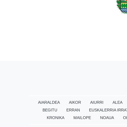
AIARALDEA
AIKOR
AIURRI
ALEA
BEGITU
ERRAN
EUSKALERRIA IRRA
KRONIKA
MAILOPE
NOAUA
O