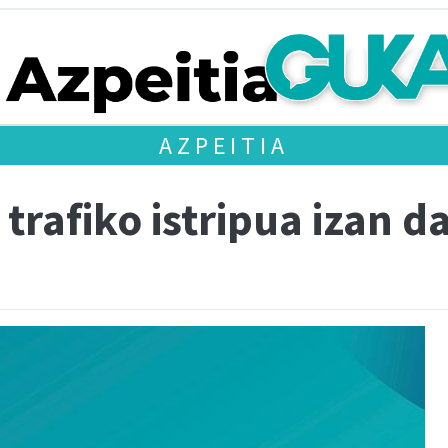
AZPEITIA
 trafiko istripua izan 