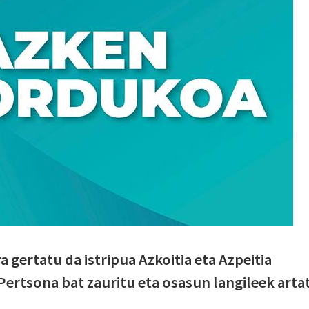
 gertatu da istripua Azkoitia eta Azpeitia
Pertsona bat zauritu eta osasun langileek arta