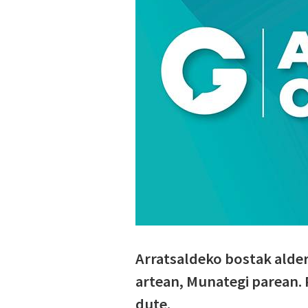
Arratsaldeko bostak aldera
artean, Munategi parean. 
dute.