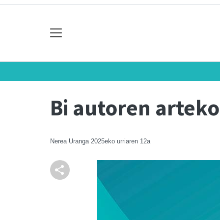
Bi autoren arteko
Nerea Uranga
2025eko urriaren 12a