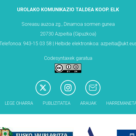
UROLAKO KOMUNIKAZIO TALDEA KOOP. ELK
Soreasu auzoa zg., Dinamoa sormen gunea
20730 Azpeitia (Gipuzkoa)
Telefonoa: 943-15 03 58 | Helbide elektronikoa: azpeitia@ukt.eu
Codesyntaxek garatua
LEGE OHARRA
PUBLIZITATEA
ARAUAK
HARREMANET
Babesleak