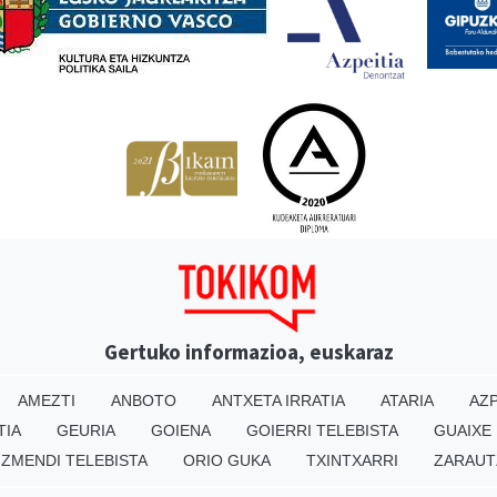
Gertuko informazioa, euskaraz
AMEZTI
ANBOTO
ANTXETA IRRATIA
ATARIA
AZP
TIA
GEURIA
GOIENA
GOIERRI TELEBISTA
GUAIXE
IZMENDI TELEBISTA
ORIO GUKA
TXINTXARRI
ZARAUT