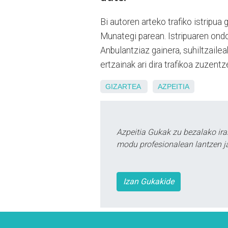
Bi autoren arteko trafiko istripua
Munategi parean. Istripuaren ondo
Anbulantziaz gainera, suhiltzaileak
ertzainak ari dira trafikoa zuzent
GIZARTEA
AZPEITIA
Azpeitia Gukak zu bezalako ira
modu profesionalean lantzen ja
Izan Gukakide