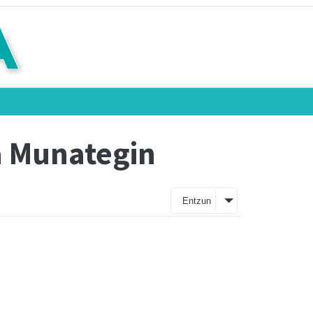
da Munategin
Entzun