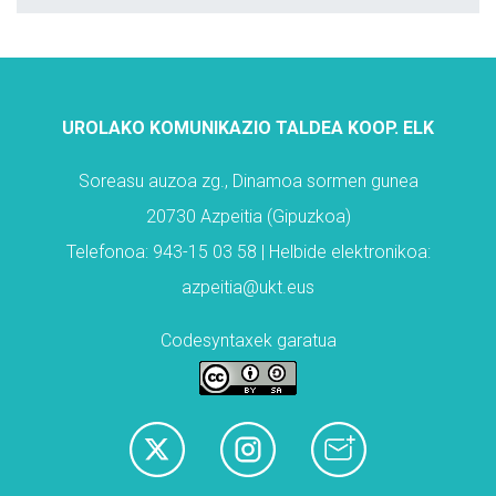
UROLAKO KOMUNIKAZIO TALDEA KOOP. ELK
Soreasu auzoa zg., Dinamoa sormen gunea
20730 Azpeitia (Gipuzkoa)
Telefonoa: 943-15 03 58 | Helbide elektronikoa:
azpeitia@ukt.eus
Codesyntaxek garatua