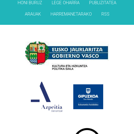
HONI BURUZ
LEGE OHARRA
PUBLIZITATEA
ARAUAK
HARREMANETARAKO
RSS
Babesleak