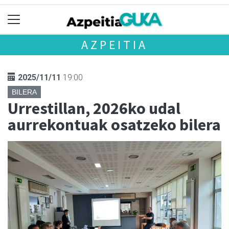
AZPEITIA
2025/11/11
19:00
BILERA
Urrestillan, 2026ko udal
aurrekontuak osatzeko bilera