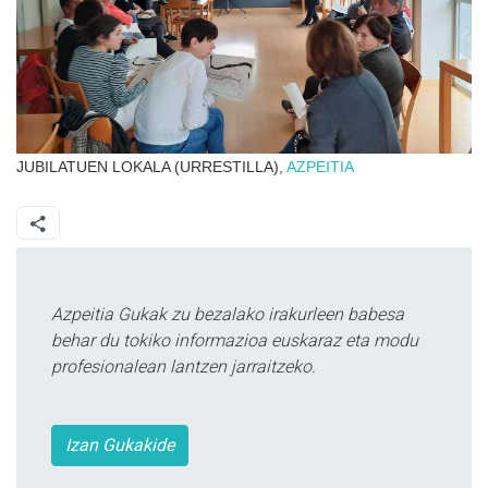
JUBILATUEN LOKALA (URRESTILLA),
AZPEITIA
Azpeitia Gukak zu bezalako irakurleen babesa
behar du tokiko informazioa euskaraz eta modu
profesionalean lantzen jarraitzeko.
Izan Gukakide