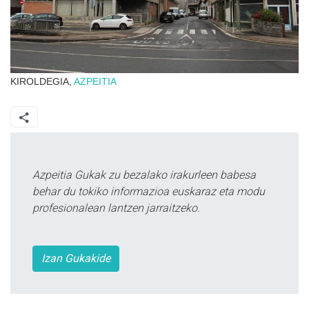
KIROLDEGIA,
AZPEITIA
Azpeitia Gukak zu bezalako irakurleen babesa
behar du tokiko informazioa euskaraz eta modu
profesionalean lantzen jarraitzeko.
Izan Gukakide