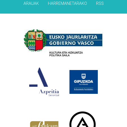
ARAUAK
HARREMANETARAKO
RSS
Babesleak