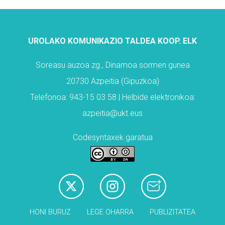
UROLAKO KOMUNIKAZIO TALDEA KOOP. ELK
Soreasu auzoa zg., Dinamoa sormen gunea
20730 Azpeitia (Gipuzkoa)
Telefonoa: 943-15 03 58 | Helbide elektronikoa:
azpeitia@ukt.eus
Codesyntaxek garatua
HONI BURUZ
LEGE OHARRA
PUBLIZITATEA