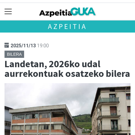
AZPEITIA
2025/11/13
19:00
BILERA
Landetan, 2026ko udal
aurrekontuak osatzeko bilera