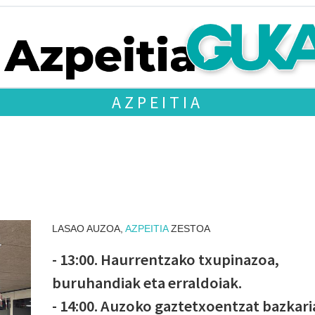
AZPEITIA
LASAO AUZOA,
AZPEITIA
ZESTOA
- 13:00. Haurrentzako txupinazoa,
buruhandiak eta erraldoiak.
- 14:00. Auzoko gaztetxoentzat bazkari