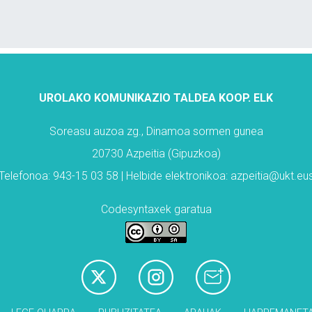
UROLAKO KOMUNIKAZIO TALDEA KOOP. ELK
Soreasu auzoa zg., Dinamoa sormen gunea
20730 Azpeitia (Gipuzkoa)
Telefonoa: 943-15 03 58 | Helbide elektronikoa: azpeitia@ukt.eu
Codesyntaxek garatua