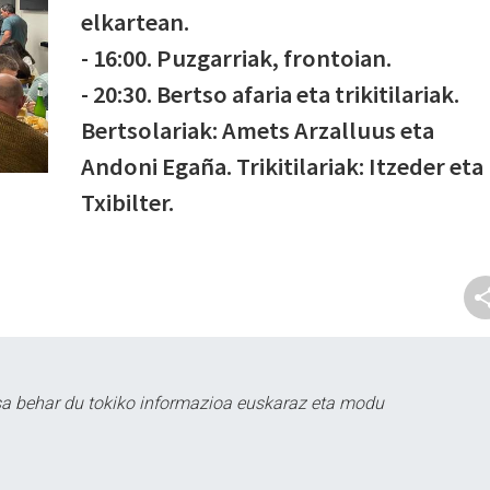
elkartean.
- 16:00. Puzgarriak, frontoian.
- 20:30. Bertso afaria eta trikitilariak.
Bertsolariak: Amets Arzalluus eta
Andoni Egaña. Trikitilariak: Itzeder eta
Txibilter.
sa behar du tokiko informazioa euskaraz eta modu