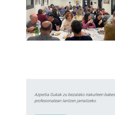
Azpeitia Gukak zu bezalako irakurleen babe
profesionalean lantzen jarraitzeko.