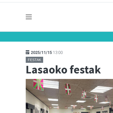
2025/11/15
13:00
FESTAK
Lasaoko festak