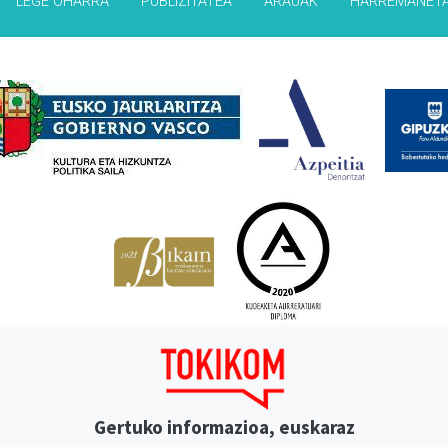
LEGE OHARRA
PUBLIZITATEA
ARAUAK
HARREMANET
Babesleak
Gertuko informazioa, euskaraz