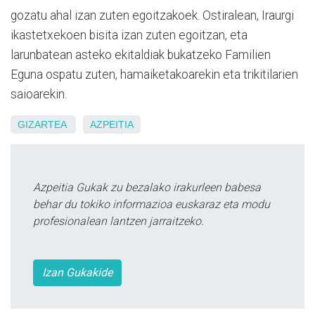
gozatu ahal izan zuten egoitzakoek. Ostiralean, Iraurgi
ikastetxekoen bisita izan zuten egoitzan, eta
larunbatean asteko ekitaldiak bukatzeko Familien
Eguna ospatu zuten, hamaiketakoarekin eta trikitilarien
saioarekin.
GIZARTEA
AZPEITIA
Azpeitia Gukak zu bezalako irakurleen babesa
behar du tokiko informazioa euskaraz eta modu
profesionalean lantzen jarraitzeko.
Izan Gukakide