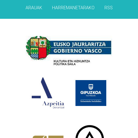
ARAUAK
HARREMANETARAKO
RSS
Babesleak