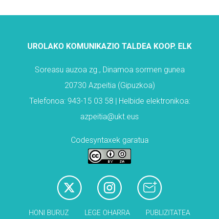
UROLAKO KOMUNIKAZIO TALDEA KOOP. ELK
Soreasu auzoa zg., Dinamoa sormen gunea
20730 Azpeitia (Gipuzkoa)
Telefonoa: 943-15 03 58 | Helbide elektronikoa:
azpeitia@ukt.eus
Codesyntaxek garatua
HONI BURUZ
LEGE OHARRA
PUBLIZITATEA