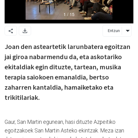
Entzun
Joan den asteartetik larunbatera egoitzan
jai giroa nabarmendu da, eta askotariko
ekitaldiak egin dituzte, tartean, musika
terapia saiokoen emanaldia, bertso
zaharren kantaldia, hamaiketako eta
trikitilariak.
Gaur, San Martin egunean, hasi dituzte Azpeitiko
egoitzakoek San Martin Asteko ekintzak. Meza izan