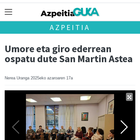
AZPEITIA
Umore eta giro ederrean
ospatu dute San Martin Astea
Nerea Uranga
2025eko azaroaren 17a