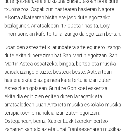
dute goizean, eta elizkizuna bukatutakoan bota dute
txupinazoa. Ospakizun hastearen hasieran Nagore
Alkorta alkatearen bisita ere jaso dute egoitzako
bizilagunek. Arratsaldean, 17:00etan hasita, Lory
Thomsonekin kafe tertulia izango da egoitzan bertan.
Joan den asteartetik larunbatera arte egunero izango
dute ekitaldi bereziren bat San Martin egoitzan, San
Martin Astea ospatzeko; bingoa, bertso eta musika
saioak izango dituzte, besteak beste. Asteartean,
hasiera ekitaldiaz gainera kafe tertulia izan zuten.
Asteazken goizean, Gurutze Gorrikoei eskertza
ekitaldia egin zien egiten duten lanagatik eta
arratsalddean Juan Antxieta musika eskolako musika
terapiakoen emanaldia izan zuten egoitzan.
Ostegunean, berriz, Xabier Euzkitzerekin bertso
zaharren kantaldiaz eta Unai Frantsesenaren musikaz