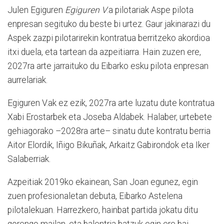
Julen Egiguren
Egiguren V
.a pilotariak Aspe pilota
enpresan segituko du beste bi urtez. Gaur jakinarazi du
Aspek zazpi pilotarirekin kontratua berritzeko akordioa
itxi duela, eta tartean da azpeitiarra. Hain zuzen ere,
2027ra arte jarraituko du Eibarko esku pilota enpresan
aurrelariak.
Egiguren V.ak ez ezik, 2027ra arte luzatu dute kontratua
Xabi Erostarbek eta Joseba Aldabek. Halaber, urtebete
gehiagorako –2028ra arte– sinatu dute kontratu berria
Aitor Elordik, Iñigo Bikuñak, Arkaitz Gabirondok eta Iker
Salaberriak.
Azpeitiak 2019ko ekainean, San Joan egunez, egin
zuen profesionaletan debuta, Eibarko Astelena
pilotalekuan. Harrezkero, hainbat partida jokatu ditu
gorengo mailan, eta balentria batzuk egin ere bai.