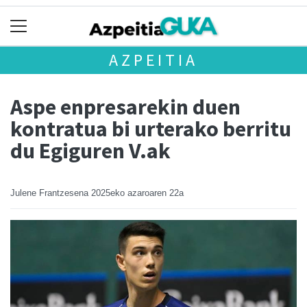
AZPEITIA
Aspe enpresarekin duen
kontratua bi urterako berritu
du Egiguren V.ak
Julene Frantzesena
2025eko azaroaren 22a