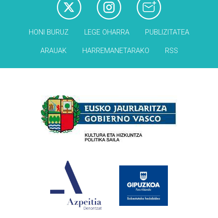
HONI BURUZ
LEGE OHARRA
PUBLIZITATEA
ARAUAK
HARREMANETARAKO
RSS
Babesleak