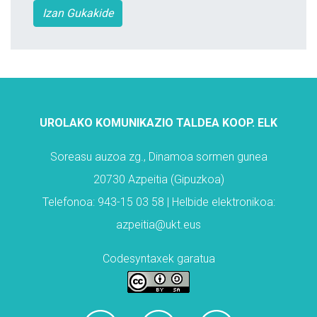
Izan Gukakide
UROLAKO KOMUNIKAZIO TALDEA KOOP. ELK
Soreasu auzoa zg., Dinamoa sormen gunea
20730 Azpeitia (Gipuzkoa)
Telefonoa: 943-15 03 58 | Helbide elektronikoa:
azpeitia@ukt.eus
Codesyntaxek garatua