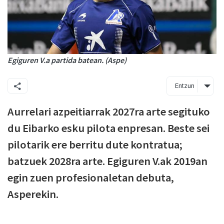
Egiguren V.a partida batean. (Aspe)
Entzun
Aurrelari azpeitiarrak 2027ra arte segituko
du Eibarko esku pilota enpresan. Beste sei
pilotarik ere berritu dute kontratua;
batzuek 2028ra arte. Egiguren V.ak 2019an
egin zuen profesionaletan debuta,
Asperekin.