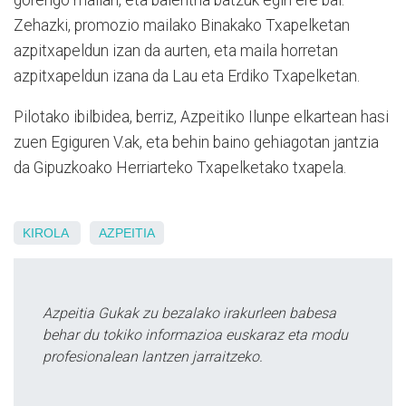
Zehazki, promozio mailako Binakako Txapelketan
azpitxapeldun izan da aurten, eta maila horretan
azpitxapeldun izana da Lau eta Erdiko Txapelketan.
Pilotako ibilbidea, berriz, Azpeitiko Ilunpe elkartean hasi
zuen Egiguren V.ak, eta behin baino gehiagotan jantzia
da Gipuzkoako Herriarteko Txapelketako txapela.
KIROLA
AZPEITIA
Azpeitia Gukak zu bezalako irakurleen babesa
behar du tokiko informazioa euskaraz eta modu
profesionalean lantzen jarraitzeko.