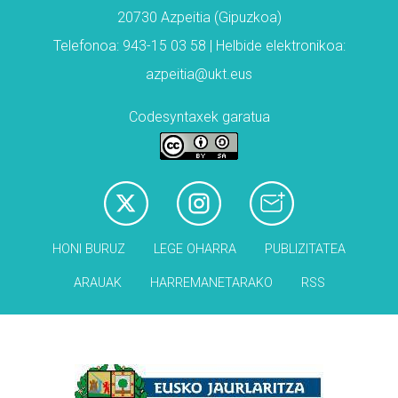
20730 Azpeitia (Gipuzkoa)
Telefonoa: 943-15 03 58 | Helbide elektronikoa:
azpeitia@ukt.eus
Codesyntaxek garatua
HONI BURUZ
LEGE OHARRA
PUBLIZITATEA
ARAUAK
HARREMANETARAKO
RSS
Babesleak