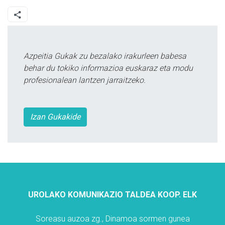
Azpeitia Gukak zu bezalako irakurleen babesa
behar du tokiko informazioa euskaraz eta modu
profesionalean lantzen jarraitzeko.
Izan Gukakide
UROLAKO KOMUNIKAZIO TALDEA KOOP. ELK
Soreasu auzoa zg., Dinamoa sormen gunea