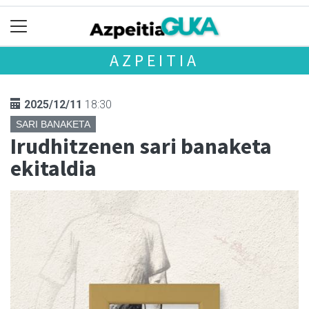
AZPEITIA
2025/12/11
18:30
SARI BANAKETA
Irudhitzenen sari banaketa
ekitaldia