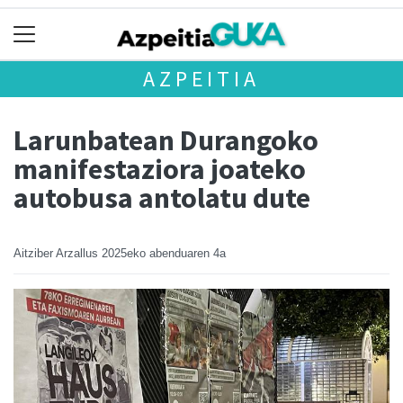
AZPEITIA
Larunbatean Durangoko
manifestaziora joateko
autobusa antolatu dute
Aitziber Arzallus
2025eko abenduaren 4a