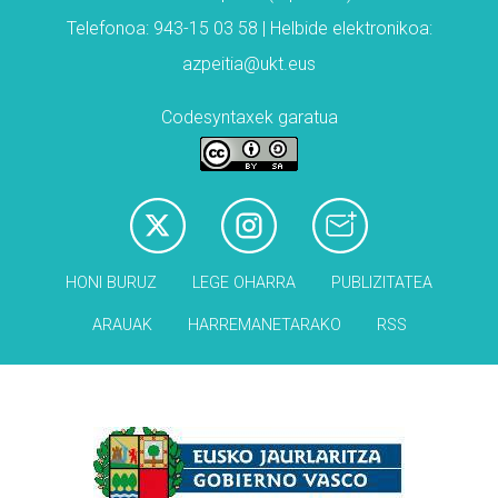
Telefonoa: 943-15 03 58 | Helbide elektronikoa:
azpeitia@ukt.eus
Codesyntaxek garatua
HONI BURUZ
LEGE OHARRA
PUBLIZITATEA
ARAUAK
HARREMANETARAKO
RSS
Babesleak