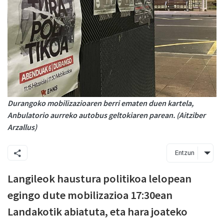
Durangoko mobilizazioaren berri ematen duen kartela,
Anbulatorio aurreko autobus geltokiaren parean. (Aitziber
Arzallus)
Entzun
Langileok haustura politikoa lelopean
egingo dute mobilizazioa 17:30ean
Landakotik abiatuta, eta hara joateko