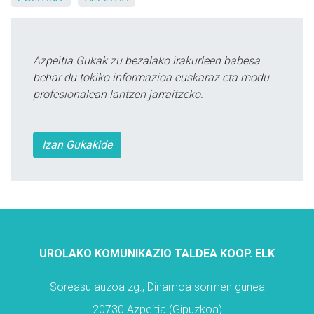
Azpeitia Gukak zu bezalako irakurleen babesa
behar du tokiko informazioa euskaraz eta modu
profesionalean lantzen jarraitzeko.
Izan Gukakide
UROLAKO KOMUNIKAZIO TALDEA KOOP. ELK
Soreasu auzoa zg., Dinamoa sormen gunea
20730 Azpeitia (Gipuzkoa)