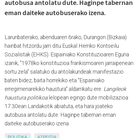
autobusa antolatu dute. Haginpe tabernan
eman daiteke autobuserako izena.
Larunbaterako, abenduaren 6rako, Durangon (Bizkaia)
hainbat hitzordu jarri ditu Euskal Herriko Kontseilu
Sozialistak (EHKS). Espainiako Konstituzioaren Eguna
izanik, "1978ko konstituzioa frankismoaren jarraipenean
sortu zela" salatuko du antolakundeak manifestazio
baten bidez, baita horrekiko eta "Espainiako
erregimenarekiko haustura" aldarrikatu ere.
Langileok
haustura politikoa
lelopean egingo dute mobilizazioa
17:30ean Landakotik abiatuta, eta hara joateko
autobusa antolatu dute. Haginpe tabernan eman
daiteke autobuserako izena.
POLITIKA
AZPEITIA