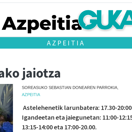
AZPEITIA
ako jaiotza
SOREASUKO SEBASTIAN DONEAREN PARROKIA,
AZPEITIA
Astelehenetik larunbatera: 17.30-20:00
Igandeetan eta jaiegunetan: 11:00-12:1
13:15-14:00 eta 17:00-20.00.