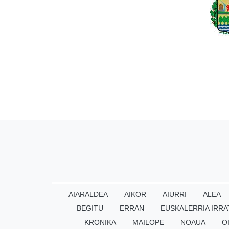
AIARALDEA
AIKOR
AIURRI
ALEA
BEGITU
ERRAN
EUSKALERRIA IRRA
KRONIKA
MAILOPE
NOAUA
O