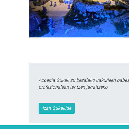
Azpeitia Gukak zu bezalako irakurleen babe
profesionalean lantzen jarraitzeko.
Izan Gukakide