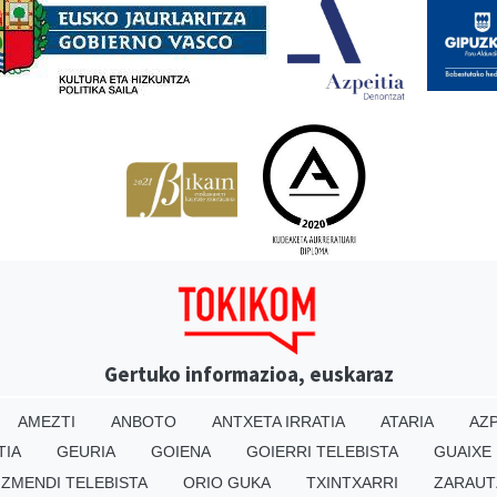
Gertuko informazioa, euskaraz
AMEZTI
ANBOTO
ANTXETA IRRATIA
ATARIA
AZP
TIA
GEURIA
GOIENA
GOIERRI TELEBISTA
GUAIXE
IZMENDI TELEBISTA
ORIO GUKA
TXINTXARRI
ZARAUT