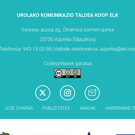
UROLAKO KOMUNIKAZIO TALDEA KOOP. ELK
Soreasu auzoa zg., Dinamoa sormen gunea
20730 Azpeitia (Gipuzkoa)
Telefonoa: 943-15 03 58 | Helbide elektronikoa: azpeitia@ukt.eu
Codesyntaxek garatua
LEGE OHARRA
PUBLIZITATEA
ARAUAK
HARREMANET
Babesleak