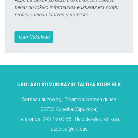
behar du tokiko informazioa euskaraz eta modu
profesionalean lantzen jarraitzeko.
Izan Gukakide
UROLAKO KOMUNIKAZIO TALDEA KOOP. ELK
Soreasu auzoa zg., Dinamoa sormen gunea
20730 Azpeitia (Gipuzkoa)
Telefonoa: 943-15 03 58 | Helbide elektronikoa:
azpeitia@ukt.eus