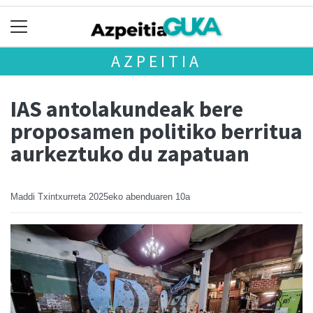
AZPEITIA
IAS antolakundeak bere
proposamen politiko berritua
aurkeztuko du zapatuan
Maddi Txintxurreta
2025eko abenduaren 10a