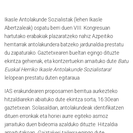
Ikasle Antolakunde Sozialistak (lehen Ikasle
Abertzaleak) ospatu berri duen VIII. Kongresuan
hartutako erabakiak plazaratzeko nahiz Azpeitiko
herritarrak antolakundera batzeko jardunaldia prestatu
du zapaturako. Gaztetxearen bueltan egingo dituzte
ekintza gehienak, eta kontzertuekin amaituko dute
Batu
Euskal Herriko Ikasle Antolakunde Sozialistara!
lelopean prestatu duten egitaraua.
IAS erakundearen proposamen berritua aurkezteko
hitzaldiarekin abiatuko dute ekintza sorta, 16:30ean
gaztetxean. Solasaldian, antolakundeak identifikatzen
dituen erronkak eta horiei aurre egiteko asmoz
jarraituko duen bideorria azalduko dituzte. Hitzaldia
amaitutakoan,
Gaiztakeri tailerra
egingo dute.