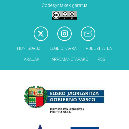
Codesyntaxek garatua
HONI BURUZ
LEGE OHARRA
PUBLIZITATEA
ARAUAK
HARREMANETARAKO
RSS
Babesleak