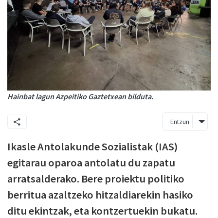
Hainbat lagun Azpeitiko Gaztetxean bilduta.
Entzun
Ikasle Antolakunde Sozialistak (IAS)
egitarau oparoa antolatu du zapatu
arratsalderako. Bere proiektu politiko
berritua azaltzeko hitzaldiarekin hasiko
ditu ekintzak, eta kontzertuekin bukatu.