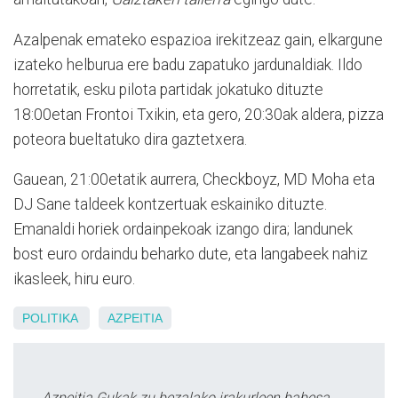
Azalpenak emateko espazioa irekitzeaz gain, elkargune
izateko helburua ere badu zapatuko jardunaldiak. Ildo
horretatik, esku pilota partidak jokatuko dituzte
18:00etan Frontoi Txikin, eta gero, 20:30ak aldera, pizza
poteora bueltatuko dira gaztetxera.
Gauean, 21:00etatik aurrera, Checkboyz, MD Moha eta
DJ Sane taldeek kontzertuak eskainiko dituzte.
Emanaldi horiek ordainpekoak izango dira; landunek
bost euro ordaindu beharko dute, eta langabeek nahiz
ikasleek, hiru euro.
POLITIKA
AZPEITIA
Azpeitia Gukak zu bezalako irakurleen babesa