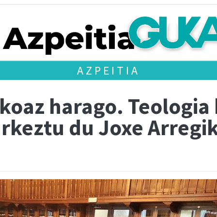
AZPEITIA
ikoaz harago. Teologia
urkeztu du Joxe Arregi