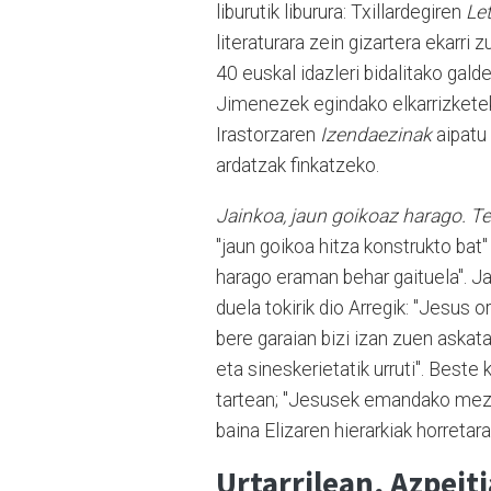
liburutik liburura: Txillardegiren
Le
literaturara zein gizartera ekarri 
40 euskal idazleri bidalitako gal
Jimenezek egindako elkarrizkete
Irastorzaren
Izendaezinak
aipatu 
ardatzak finkatzeko.
Jainkoa, jaun goikoaz harago. Te
"jaun goikoa hitza konstrukto bat"
harago eraman behar gaituela". J
duela tokirik dio Arregik: "Jesus o
bere garaian bizi izan zuen aska
eta sineskerietatik urruti". Best
tartean; "Jesusek emandako mezua
baina Elizaren hierarkiak horreta
Urtarrilean, Azpeit