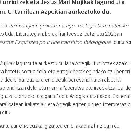
 Iturriotzek eta Jexux Mari Mujikak lagunduta
n. Urtarrilean Azpeitian aurkeztuko du.
ohiak
Jainkoa, jaun goikoaz harago. Teologia berri baterako
o Udal Liburutegian, berak frantsesez idatzi eta 2023an
éisme: Esquisses pour une transition théologique
liburuare
ujikak lagunduta aurkeztu du lana Arregik. Iturriotzek azaldu
ra batetik sortua dela, eta Arregik berak egindako itzulpenari
ldean, "bai euskararen aldetik, bai esanahiaren aldetik".
o ona" izan dela, eta mamia "aberatsa eta iradokitzailea" de
t gauza ulertzeko argigarria" dela Arregik idatzitakoa. Gainera
arai batean irakatsiak, eta Arregik egiten dituen interpretazi
 ditu.
artu aurretik, euskal gizartearen bilakaeraz hitz egin du,