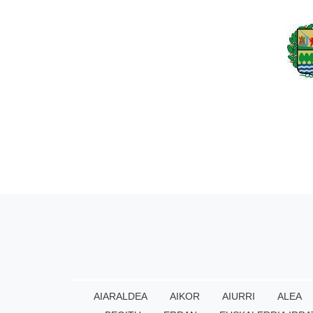
AIARALDEA
AIKOR
AIURRI
ALEA