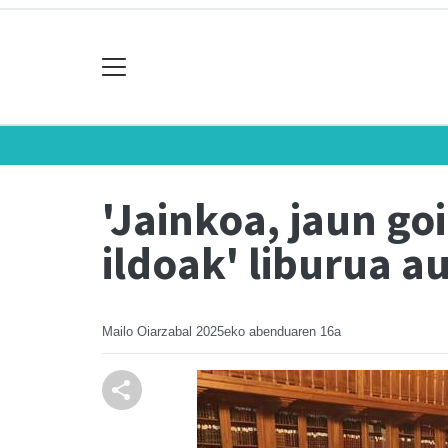
'Jainkoa, jaun go
ildoak' liburua a
Mailo Oiarzabal
2025eko abenduaren 16a