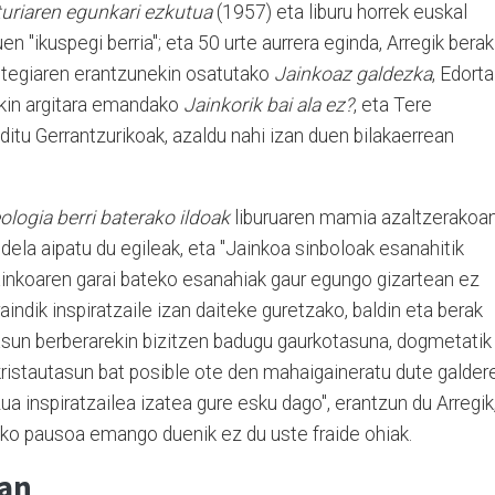
turiaren egunkari ezkutua
(1957) eta liburu horrek euskal
zuen "ikuspegi berria"; eta 50 urte aurrera eginda, Arregik berak
detegiaren erantzunekin osatutako
Jainkoaz galdezka
, Edorta
kin argitara emandako
Jainkorik bai ala ez?
, eta Tere
ditu Gerrantzurikoak, azaldu nahi izan duen bilakaerrean
ologia berri baterako ildoak
liburuaren mamia azaltzerakoan
 dela aipatu du egileak, eta "Jainkoa sinboloak esanahitik
ainkoaren garai bateko esanahiak gaur egungo gizartean ez
raindik inspiratzaile izan daiteke guretzako, baldin eta berak
tasun berberarekin bizitzen badugu gaurkotasuna, dogmetatik
e kristautasun bat posible ote den mahaigaineratu dute galder
 inspiratzailea izatea gure esku dago", erantzun du Arregik
rako pausoa emango duenik ez du uste fraide ohiak.
ian