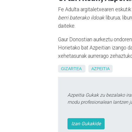
Fe Adulta argitaletxearen eskutik
berri baterako ildoak
liburua; lib
daiteke.
Gaur Donostian aurkeztu ondoren,
Horietako bat Azpeitian izango da
xehetasunak aurrerago zehaztuko
GIZARTEA
AZPEITIA
Azpeitia Gukak zu bezalako ira
modu profesionalean lantzen ja
Izan Gukakide