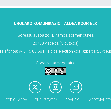
UROLAKO KOMUNIKAZIO TALDEA KOOP. ELK
Soreasu auzoa zg., Dinamoa sormen gunea
20730 Azpeitia (Gipuzkoa)
Telefonoa: 943-15 03 58 | Helbide elektronikoa: azpeitia@ukt.eu
Codesyntaxek garatua
LEGE OHARRA
PUBLIZITATEA
ARAUAK
HARREMANET