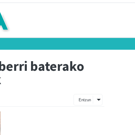
 berri baterako
k
Entzun