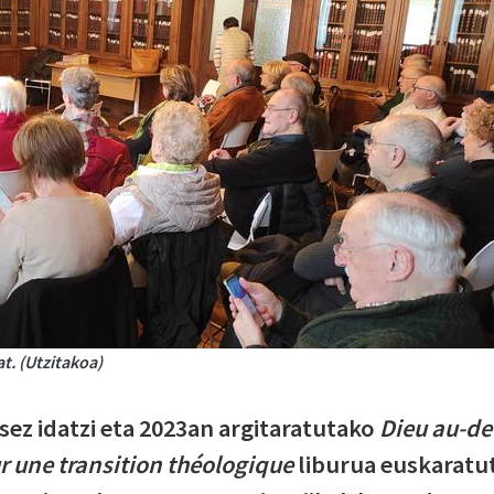
t. (Utzitakoa)
sez idatzi eta 2023an argitaratutako
Dieu au-de
r une transition théologique
liburua euskaratu