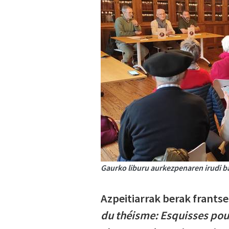
Gaurko liburu aurkezpenaren irudi ba
Azpeitiarrak berak frantse
du théisme: Esquisses pou