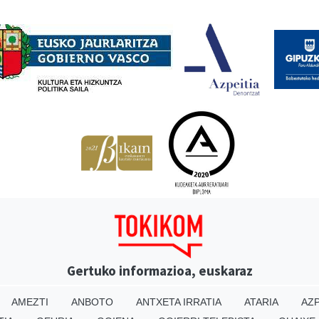
Babesleak
Gertuko informazioa, euskaraz
AMEZTI
ANBOTO
ANTXETA IRRATIA
ATARIA
AZP