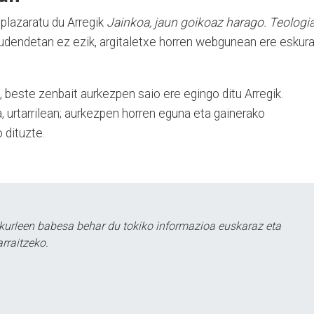
 plazaratu du Arregik
Jainkoa, jaun goikoaz harago. Teologi
urudendetan ez ezik, argitaletxe horren webgunean ere eskur
 beste zenbait aurkezpen saio ere egingo ditu Arregik.
, urtarrilean; aurkezpen horren eguna eta gainerako
 dituzte.
kurleen babesa behar du tokiko informazioa euskaraz eta
rraitzeko.