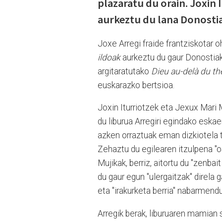
plazaratu du orain. Joxin
aurkeztu du lana Donostia
Joxe Arregi fraide frantziskotar 
ildoak
aurkeztu du gaur Donostiak
argitaratutako
Dieu au-delà du th
euskarazko bertsioa.
Joxin Iturriotzek eta Jexux Mari M
du liburua Arregiri egindako eskae
azken orraztuak eman dizkiotela ta
Zehaztu du egilearen itzulpena "os
Mujikak, berriz, aitortu du "zenbai
du gaur egun "ulergaitzak" direla g
eta "irakurketa berria" nabarmendu
Arregik berak, liburuaren mamian s