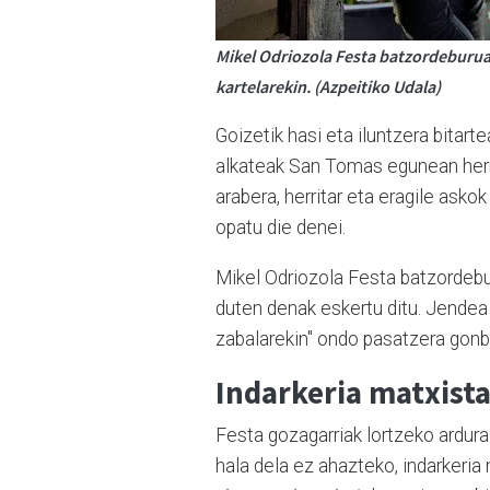
Mikel Odriozola Festa batzordeburua
kartelarekin. (Azpeitiko Udala)
Goizetik hasi eta iluntzera bitar
alkateak San Tomas egunean herria
arabera, herritar eta eragile ask
opatu die denei.
Mikel Odriozola Festa batzordebur
duten denak eskertu ditu. Jendea b
zabalarekin" ondo pasatzera gonb
Indarkeria matxist
Festa gozagarriak lortzeko ardura
hala dela ez ahazteko, indarkeri