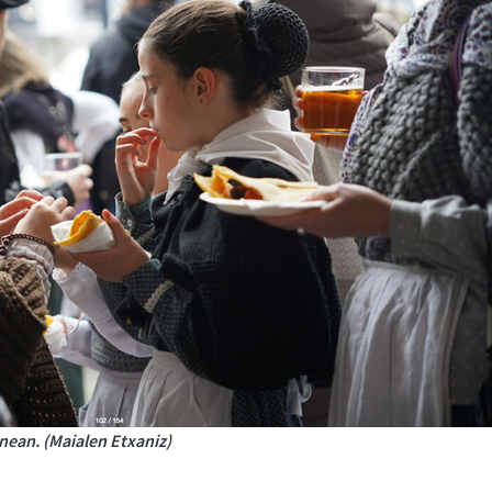
nean. (Maialen Etxaniz)