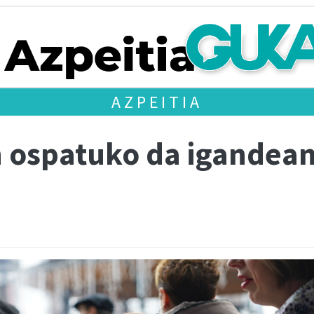
AZPEITIA
n ospatuko da igandea