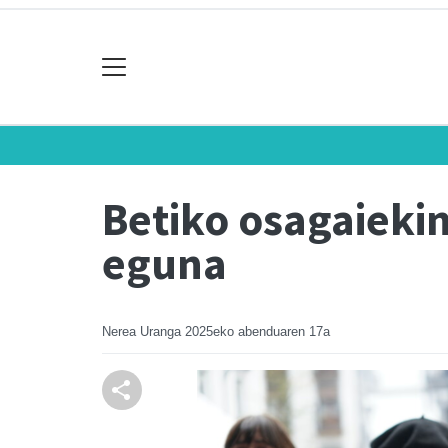
Betiko osagaieki
eguna
Nerea Uranga
2025eko abenduaren 17a