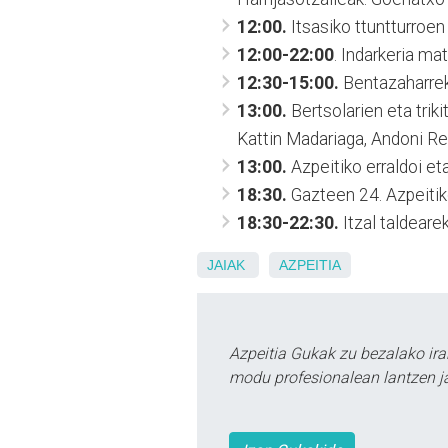
12:00.
Itsasiko ttuntturroen 
12:00-22:00
. Indarkeria ma
12:30-15:00.
Bentazaharreko
13:00.
Bertsolarien eta triki
Kattin Madariaga, Andoni Rek
13:00.
Azpeitiko erraldoi et
18:30.
Gazteen 24. Azpeiti
18:30-22:30.
Itzal taldeare
JAIAK
AZPEITIA
Azpeitia Gukak zu bezalako ira
modu profesionalean lantzen ja