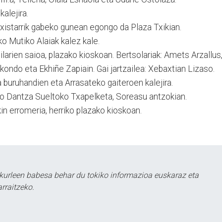
kalejira.
txistarrik gabeko gunean egongo da Plaza Txikian.
 Mutiko Alaiak kalez kale.
tilarien saioa, plazako kioskoan. Bertsolariak: Amets Arzallus
ondo eta Ekhiñe Zapiain. Gai jartzailea: Xebaxtian Lizaso.
a buruhandien eta Arrasateko gaiteroen kalejira.
ko Dantza Sueltoko Txapelketa, Soreasu antzokian.
kin erromeria, herriko plazako kioskoan.
kurleen babesa behar du tokiko informazioa euskaraz eta
rraitzeko.