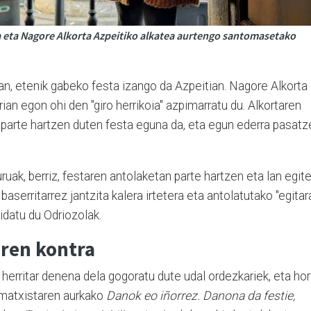
 eta Nagore Alkorta Azpeitiko alkatea aurtengo santomasetako
tean, etenik gabeko festa izango da Azpeitian. Nagore Alkorta
n egon ohi den "giro herrikoia" azpimarratu du. Alkortaren
ok parte hartzen duten festa eguna da, eta egun ederra pasat
uak, berriz, festaren antolaketan parte hartzen eta lan egit
aserritarrez jantzita kalera irtetera eta antolatutako "egitar
idatu du Odriozolak.
aren kontra
 herritar denena dela gogoratu dute udal ordezkariek, eta hor
a matxistaren aurkako
Danok eo iñorrez. Danona da festie,