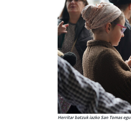
Herritar batzuk iazko San Tomas egu