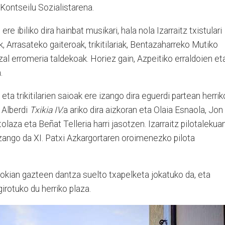
Kontseilu Sozialistarena.
e ibiliko dira hainbat musikari, hala nola Izarraitz txistulari
 Arrasateko gaiteroak, trikitilariak, Bentazaharreko Mutiko
Itzal erromeria taldekoak. Horiez gain, Azpeitiko erraldoien et
.
n eta trikitilarien saioak ere izango dira eguerdi partean herrik
 Alberdi
Txikia IV.
a ariko dira aizkoran eta Olaia Esnaola, Jon
olaza eta Beñat Telleria harri jasotzen. Izarraitz pilotalekuan
izango da XI. Patxi Azkargortaren oroimenezko pilota
zokian gazteen dantza suelto txapelketa jokatuko da, eta
girotuko du herriko plaza.