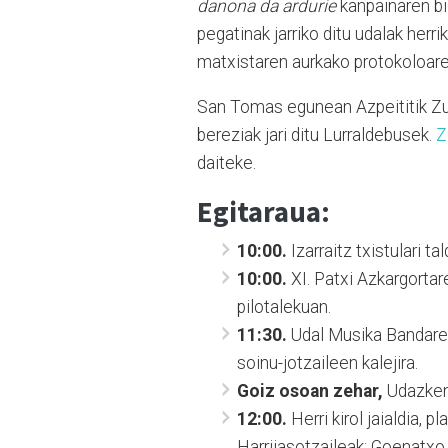
danona da ardurie
kanpainaren b
pegatinak jarriko ditu udalak herri
matxistaren aurkako protokoloare
San Tomas egunean Azpeititik Zu
bereziak jari ditu Lurraldebusek.
Z
daiteke.
Egitaraua:
10:00.
Izarraitz txistulari ta
10:00.
XI. Patxi Azkargortar
pilotalekuan.
11:30.
Udal Musika Bandaren
soinu-jotzaileen kalejira.
Goiz osoan zehar,
Udazken
12:00.
Herri kirol jaialdia, p
Harrijasotzaileak: Goenatxo I