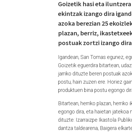
Goizetik hasi eta iluntzer
ekintzak izango dira iga
azoka berezian 25 ekoizlek
plazan, berriz, ikastetxeek
postuak zortzi izango dira
Igandean, San Tomas egunez, egun
Goizetik eguerdira bitartean, ud
jarriko dituzte beren postuak azok
postu, hain zuzen ere. Horiez gai
produktuen bina postu egongo dira
Bitartean, herriko plazan, herriko 
egongo dira, eta haietan jatekoa n
dituzte: Izarraizpe Ikastola Publi
dantza taldearena, Baigera elkarte