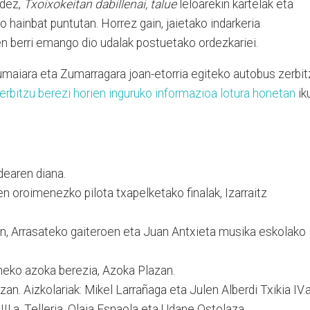
idez,
Txoixokeitan dabillenai, talue
leloarekin kartelak eta
ko hainbat puntutan. Horrez gain, jaietako indarkeria
n berri emango dio udalak postuetako ordezkariei.
maiara eta Zumarragara joan-etorria egiteko autobus zerbit
erbitzu berezi horien inguruko informazioa lotura honetan
ik
ldearen diana.
en oroimenezko pilota txapelketako finalak, Izarraitz
, Arrasateko gaiteroen eta Juan Antxieta musika eskolako
eko azoka berezia, Azoka Plazan.
lazan. Aizkolariak: Mikel Larrañaga eta Julen Alberdi Txikia IV.a
II.a, Telleria, Olaia Esnaola eta Udane Ostolaza.