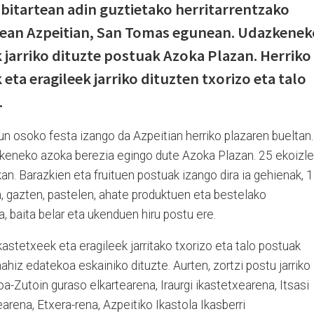
a bitartean adin guztietako herritarrentzako
ndean Azpeitian, San Tomas egunean. Udazkenek
 jarriko dituzte postuak Azoka Plazan. Herriko
 eta eragileek jarriko dituzten txorizo eta talo
.
 osoko festa izango da Azpeitian herriko plazaren bueltan.
azkeneko azoka berezia egingo dute Azoka Plazan. 25 ekoizl
an. Barazkien eta fruituen postuak izango dira ia gehienak, 
n, gazten, pastelen, ahate produktuen eta bestelako
, baita belar eta ukenduen hiru postu ere.
ikastetxeek eta eragileek jarritako txorizo eta talo postuak
ahiz edatekoa eskainiko dituzte. Aurten, zortzi postu jarriko
koa-Zutoin guraso elkartearena, Iraurgi ikastetxearena, Itsasi
arena, Etxera-rena, Azpeitiko Ikastola Ikasberri