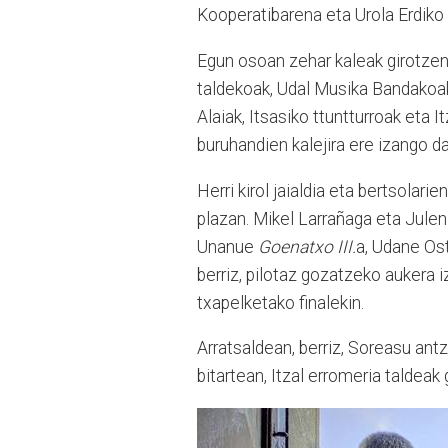
Kooperatibarena eta Urola Erdiko 
Egun osoan zehar kaleak girotzen er
taldekoak, Udal Musika Bandakoak,
Alaiak, Itsasiko ttuntturroak eta 
buruhandien kalejira ere izango da
Herri kirol jaialdia eta bertsolarie
plazan. Mikel Larrañaga eta Julen
Unanue
Goenatxo III.
a, Udane Ost
berriz, pilotaz gozatzeko aukera 
txapelketako finalekin.
Arratsaldean, berriz, Soreasu ant
bitartean, Itzal erromeria taldeak 